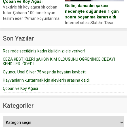
Çoban ve Köy Ağası
Gelin, damadın şakası
Vaktiyle bir köy ağası bir çoban
nedeniyle düğünden 1 gün
tutar. Çobana 100 tane koyun
sonra boşanma kararı aldı
teslim eder. “Aman koyunlarıma
İnternet sitesi Slate’in ‘Dear
iyi bak, parayı düşünme” der
Prudence’ isimli tavsiye köşesine
Çoban koyunları alır gider. Aylar...
geçtiğimiz yıl 13 Ocak’ta yollanan
Son Yazılar
bir yazıya göre, bir gelin, eşi
düğün pastasını suratına
Resimde seçtiğiniz kadın kişiliğinizi ele veriyor!
yapıştırdığı için düğünden...
CEZA KESTİKLERİ ŞAHSIN KİM OLDUĞUNU ÖĞRENİNCE CEZAYI
KENDİLERİ ÖDEDİ
Oyuncu Ünal Silver 75 yaşında hayatını kaybetti
Hayvanların kurtarmak için alevlerin arasına daldı
Çoban ve Köy Ağası
Kategoriler