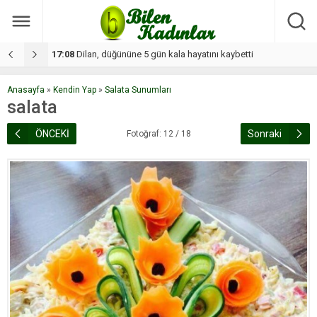
17:08
Dilan, düğününe 5 gün kala hayatını kaybetti
1
Anasayfa
»
Kendin Yap
»
Salata Sunumları
salata
ÖNCEKİ
Sonraki
Fotoğraf: 12 / 18