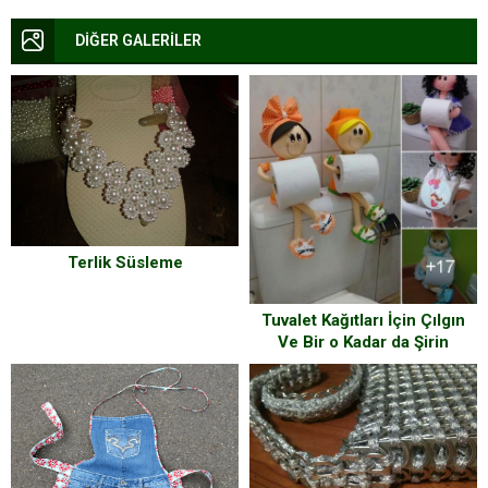
DİĞER GALERİLER
Terlik Süsleme
Tuvalet Kağıtları İçin Çılgın
Ve Bir o Kadar da Şirin
Fikirler