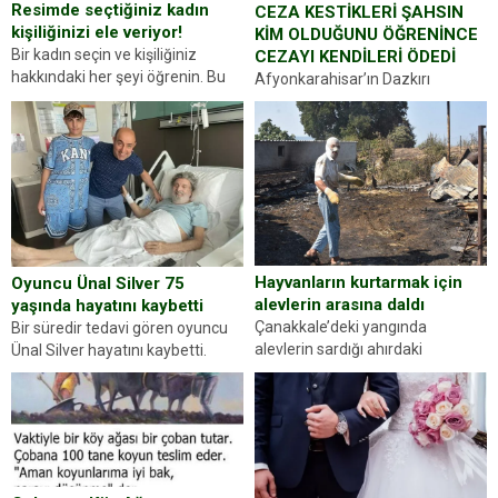
Resimde seçtiğiniz kadın
CEZA KESTİKLERİ ŞAHSIN
kişiliğinizi ele veriyor!
KİM OLDUĞUNU ÖĞRENİNCE
Bir kadın seçin ve kişiliğiniz
CEZAYI KENDİLERİ ÖDEDİ
hakkındaki her şeyi öğrenin. Bu
Afyonkarahisar’ın Dazkırı
kez karşınıza oldukça farklı bir
ilçesinde trafik uygulaması
kişilik testiyle çıkıyoruz. Resimde
yapan jandarma ekipleri
gördüğünüz kadın figürlerinden
durdurdukları bir otomobilin
dikkatinizi en...
sürücüsünden ehliyet ve ruhsat
sorup belgelerini istedi. Sürücü
Abdurrahman Ö.nün verdiği
evraklarda eksik olduğunu...
Hayvanların kurtarmak için
Oyuncu Ünal Silver 75
alevlerin arasına daldı
yaşında hayatını kaybetti
Çanakkale’deki yangında
Bir süredir tedavi gören oyuncu
alevlerin sardığı ahırdaki
Ünal Silver hayatını kaybetti.
hayvanlarını kurtarmak isteyen
Haberi, oyuncunun menajerlik
Zeki Demir (66) ölümden döndü.
ajansı duyurdu. Renda Güner,
Yüzünde ve ellerinde yanıklar
sosyal medya hesabında “Usta
oluşan Demir, kâbus dolu anları
Oyuncumuz ve çok değerli
anlattı… Merkeze bağlı...
dostumuz...