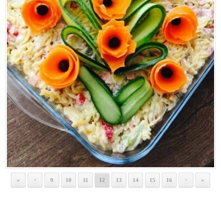
«
9
10
11
12
13
14
15
16
»
<
>