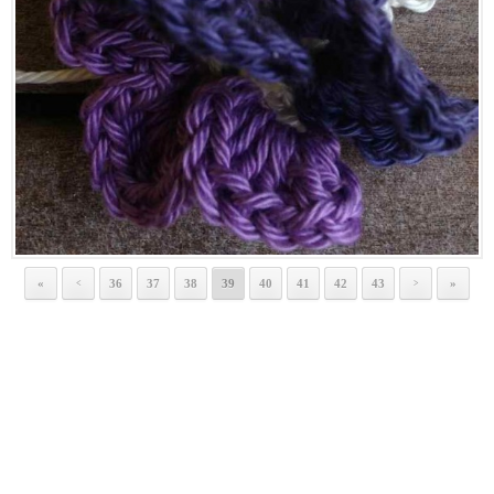
«
36
37
38
39
40
41
42
43
»
<
>