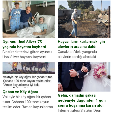
kez karşınıza oldukça farklı bir
ilçesinde trafik uygulaması
kişilik testiyle çıkıyoruz. Resimde
yapan jandarma ekipleri
gördüğünüz kadın figürlerinden
durdurdukları bir otomobilin
dikkatinizi en...
sürücüsünden ehliyet ve ruhsat
sorup belgelerini istedi. Sürücü
Abdurrahman Ö.nün verdiği
evraklarda eksik olduğunu...
Hayvanların kurtarmak için
Oyuncu Ünal Silver 75
alevlerin arasına daldı
yaşında hayatını kaybetti
Çanakkale’deki yangında
Bir süredir tedavi gören oyuncu
alevlerin sardığı ahırdaki
Ünal Silver hayatını kaybetti.
hayvanlarını kurtarmak isteyen
Haberi, oyuncunun menajerlik
Zeki Demir (66) ölümden döndü.
ajansı duyurdu. Renda Güner,
Yüzünde ve ellerinde yanıklar
sosyal medya hesabında “Usta
oluşan Demir, kâbus dolu anları
Oyuncumuz ve çok değerli
anlattı… Merkeze bağlı...
dostumuz...
Çoban ve Köy Ağası
Gelin, damadın şakası
Vaktiyle bir köy ağası bir çoban
nedeniyle düğünden 1 gün
tutar. Çobana 100 tane koyun
sonra boşanma kararı aldı
teslim eder. “Aman koyunlarıma
İnternet sitesi Slate’in ‘Dear
iyi bak, parayı düşünme” der