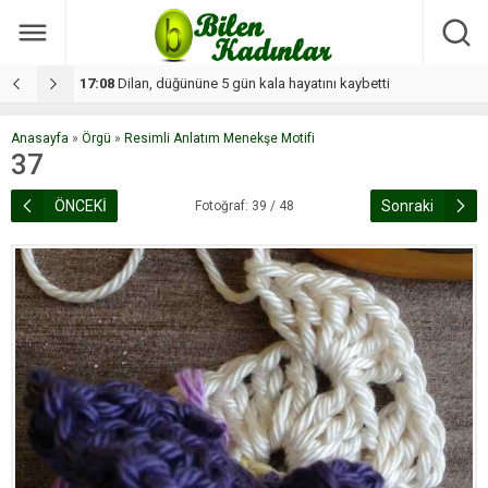
17:08
Dilan, düğününe 5 gün kala hayatını kaybetti
1
Anasayfa
»
Örgü
»
Resimli Anlatım Menekşe Motifi
37
ÖNCEKİ
Sonraki
Fotoğraf: 39 / 48