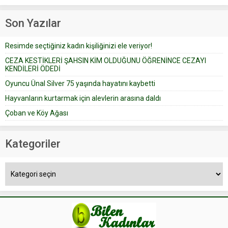
Prudence’ isimli tavsiye köşesine
Çoban koyunları alır gider. Aylar...
geçtiğimiz yıl 13 Ocak’ta yollanan
Son Yazılar
bir yazıya göre, bir gelin, eşi
düğün pastasını suratına
Resimde seçtiğiniz kadın kişiliğinizi ele veriyor!
yapıştırdığı için düğünden...
CEZA KESTİKLERİ ŞAHSIN KİM OLDUĞUNU ÖĞRENİNCE CEZAYI
KENDİLERİ ÖDEDİ
Oyuncu Ünal Silver 75 yaşında hayatını kaybetti
Hayvanların kurtarmak için alevlerin arasına daldı
Çoban ve Köy Ağası
Kategoriler