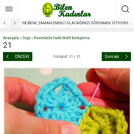
anlar ortaya çıktı
13:23
NE ZAMAN EMEKLİ OLACAĞINIZI ÖĞRENMEK İSTİYORSANIZ BU TABLOYA BAKIN
2
Anasayfa
»
Örgü
»
Resimlerle Farklı Motif Birleştirme
21
ÖNCEKİ
Sonraki
Fotoğraf: 21 / 31