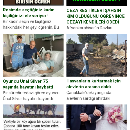
Resimde seçtiğiniz kadın
CEZA KESTİKLERİ ŞAHSIN
kişiliğinizi ele veriyor!
KİM OLDUĞUNU ÖĞRENİNCE
Bir kadın seçin ve kişiliğiniz
CEZAYI KENDİLERİ ÖDEDİ
hakkındaki her şeyi öğrenin. Bu
Afyonkarahisar’ın Dazkırı
kez karşınıza oldukça farklı bir
ilçesinde trafik uygulaması
kişilik testiyle çıkıyoruz. Resimde
yapan jandarma ekipleri
gördüğünüz kadın figürlerinden
durdurdukları bir otomobilin
dikkatinizi en...
sürücüsünden ehliyet ve ruhsat
sorup belgelerini istedi. Sürücü
Abdurrahman Ö.nün verdiği
evraklarda eksik olduğunu...
Hayvanların kurtarmak için
Oyuncu Ünal Silver 75
alevlerin arasına daldı
yaşında hayatını kaybetti
Çanakkale’deki yangında
Bir süredir tedavi gören oyuncu
alevlerin sardığı ahırdaki
Ünal Silver hayatını kaybetti.
hayvanlarını kurtarmak isteyen
Haberi, oyuncunun menajerlik
Zeki Demir (66) ölümden döndü.
ajansı duyurdu. Renda Güner,
Yüzünde ve ellerinde yanıklar
sosyal medya hesabında “Usta
oluşan Demir, kâbus dolu anları
Oyuncumuz ve çok değerli
anlattı… Merkeze bağlı...
dostumuz...