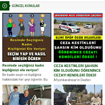
GÜNCEL KONULAR
Resimde seçtiğiniz kadın
CEZA KESTİKLERİ ŞAHSIN
kişiliğinizi ele veriyor!
KİM OLDUĞUNU ÖĞRENİNCE
Bir kadın seçin ve kişiliğiniz
CEZAYI KENDİLERİ ÖDEDİ
hakkındaki her şeyi öğrenin. Bu
Afyonkarahisar’ın Dazkırı
kez karşınıza oldukça farklı bir
ilçesinde trafik uygulaması
kişilik testiyle çıkıyoruz. Resimde
yapan jandarma ekipleri
gördüğünüz kadın figürlerinden
durdurdukları bir otomobilin
dikkatinizi en...
sürücüsünden ehliyet ve ruhsat
sorup belgelerini istedi. Sürücü