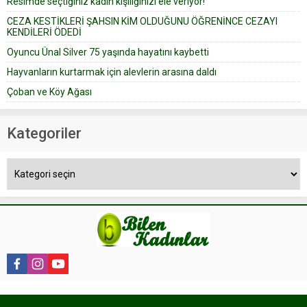
Resimde seçtiğiniz kadın kişiliğinizi ele veriyor!
yapıştırdığı için düğünden...
CEZA KESTİKLERİ ŞAHSIN KİM OLDUĞUNU ÖĞRENİNCE CEZAYI
KENDİLERİ ÖDEDİ
Oyuncu Ünal Silver 75 yaşında hayatını kaybetti
Hayvanların kurtarmak için alevlerin arasına daldı
Çoban ve Köy Ağası
Kategoriler