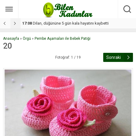
17:08
Dilan, düğününe 5 gün kala hayatını kaybetti
1
Anasayfa
»
Örgü
»
Pembe Aşamaları ile Bebek Patiği
20
Sonraki
Fotoğraf: 1 / 19