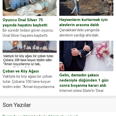
Abdurrahman Ö.nün verdiği
evraklarda eksik olduğunu...
Hayvanların kurtarmak için
Oyuncu Ünal Silver 75
alevlerin arasına daldı
yaşında hayatını kaybetti
Çanakkale’deki yangında
Bir süredir tedavi gören oyuncu
alevlerin sardığı ahırdaki
Ünal Silver hayatını kaybetti.
hayvanlarını kurtarmak isteyen
Haberi, oyuncunun menajerlik
Zeki Demir (66) ölümden döndü.
ajansı duyurdu. Renda Güner,
Yüzünde ve ellerinde yanıklar
sosyal medya hesabında “Usta
oluşan Demir, kâbus dolu anları
Oyuncumuz ve çok değerli
anlattı… Merkeze bağlı...
dostumuz...
Çoban ve Köy Ağası
Gelin, damadın şakası
Vaktiyle bir köy ağası bir çoban
nedeniyle düğünden 1 gün
tutar. Çobana 100 tane koyun
sonra boşanma kararı aldı
teslim eder. “Aman koyunlarıma
İnternet sitesi Slate’in ‘Dear
iyi bak, parayı düşünme” der
Prudence’ isimli tavsiye köşesine
Çoban koyunları alır gider. Aylar...
geçtiğimiz yıl 13 Ocak’ta yollanan
Son Yazılar
bir yazıya göre, bir gelin, eşi
düğün pastasını suratına