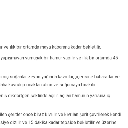
lır ve ılık bir ortamda maya kabarana kadar bekletilir.
yapışmayan yumuşak bir hamur yapılır ve ılık bir ortamda 45
mış soğanlar zeytin yağında kavrulur, ,içerisine baharatlar ve
daha kavrulup ocaktan alınır ve soğumaya bırakılır.
iş dikdörtgen şeklinde açılır, açılan hamurun yarısına iç
en şeritler önce biraz kıvrılır ve kıvrılan şerit çevrilerek kendi
psiye dizilir ve 15 dakika kadar tepside bekletilir ve üzerine