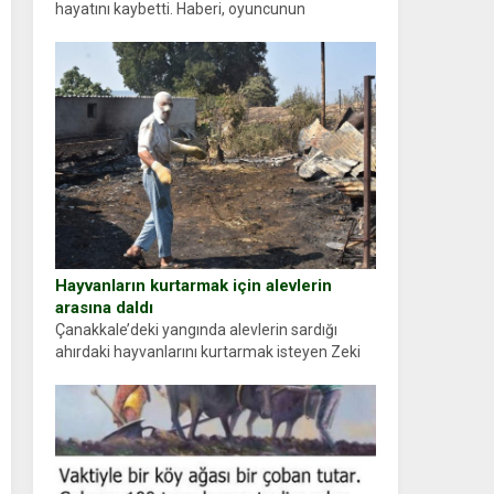
hayatını kaybetti. Haberi, oyuncunun
menajerlik ajansı duyurdu. Renda Güner,
sosyal medya hesabında “Usta Oyuncumuz ve
çok değerli dostumuz...
Hayvanların kurtarmak için alevlerin
arasına daldı
Çanakkale’deki yangında alevlerin sardığı
ahırdaki hayvanlarını kurtarmak isteyen Zeki
Demir (66) ölümden döndü. Yüzünde ve
ellerinde yanıklar oluşan Demir, kâbus dolu
anları anlattı… Merkeze bağlı...