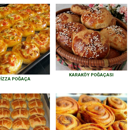
KARAKÖY POĞAÇASI
PİZZA POĞAÇA