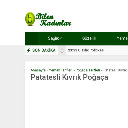
Sağlık
Güzellik
Yemek 
SON DAKİKA
17:08
Dilan, düğününe 5 gün kala hay
Anasayfa
»
Yemek Tarifleri
»
Poğaça Tarifleri
»
Patatesli Kıvrı
Patatesli Kıvrık Poğaça