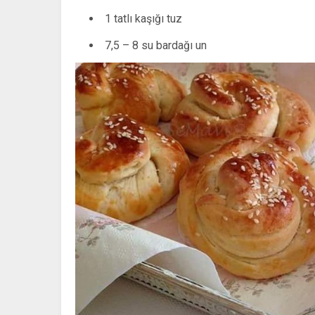
1 tatlı kaşığı tuz
7,5 – 8 su bardağı un