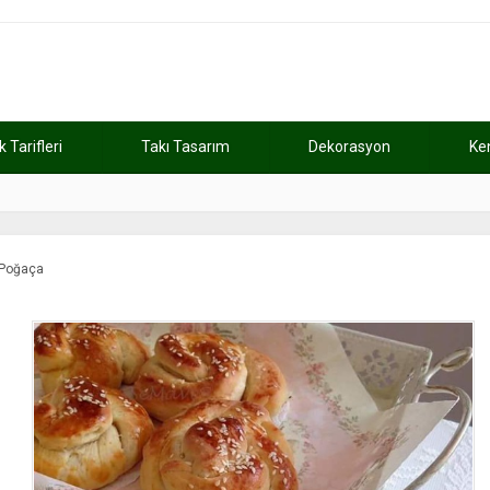
Tarifleri
Takı Tasarım
Dekorasyon
Ke
atını kaybetti
11:37
Günde 2 saat ça
k Poğaça