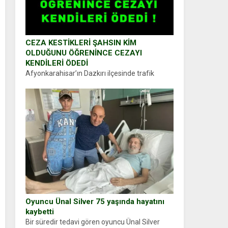
CEZA KESTİKLERİ ŞAHSIN KİM
OLDUĞUNU ÖĞRENİNCE CEZAYI
KENDİLERİ ÖDEDİ
Afyonkarahisar’ın Dazkırı ilçesinde trafik
uygulaması yapan jandarma ekipleri
durdurdukları bir otomobilin sürücüsünden
ehliyet ve ruhsat sorup belgelerini istedi.
Sürücü Abdurrahman Ö.nün verdiği evraklarda
eksik olduğunu...
Oyuncu Ünal Silver 75 yaşında hayatını
kaybetti
Bir süredir tedavi gören oyuncu Ünal Silver