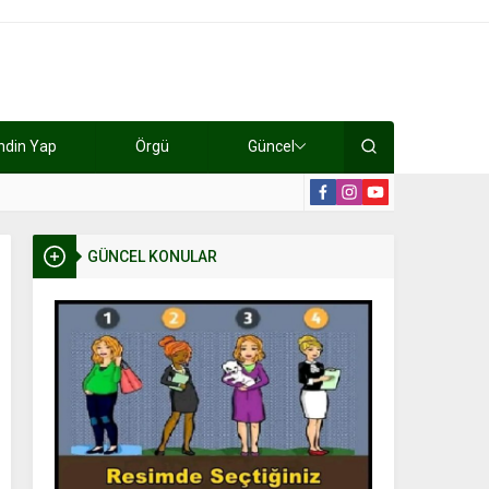
ndin Yap
Örgü
Güncel
lışıyorlar 15 bin tl kazanıyorlar
19:2
GÜNCEL KONULAR