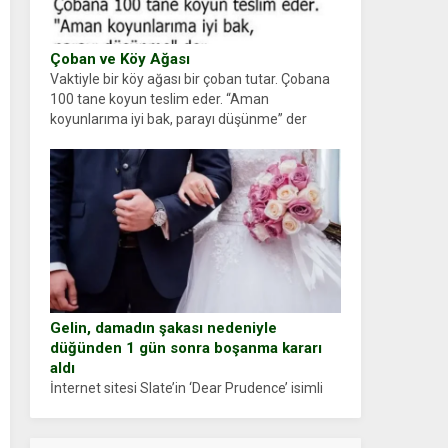
Çoban ve Köy Ağası
Vaktiyle bir köy ağası bir çoban tutar. Çobana
100 tane koyun teslim eder. “Aman
koyunlarıma iyi bak, parayı düşünme” der
Çoban koyunları alır gider. Aylar...
Gelin, damadın şakası nedeniyle
düğünden 1 gün sonra boşanma kararı
aldı
İnternet sitesi Slate’in ‘Dear Prudence’ isimli
tavsiye köşesine geçtiğimiz yıl 13 Ocak’ta
yollanan bir yazıya göre, bir gelin, eşi düğün
pastasını suratına yapıştırdığı için düğünden...