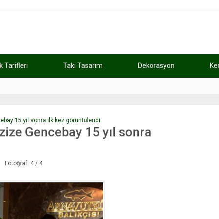
Tarifleri
Takı Tasarım
Dekorasyon
Ke
atını kaybetti
11:37
Günde 2 saat ça
bay 15 yıl sonra ilk kez görüntülendi
zize Gencebay 15 yıl sonra
Fotoğraf: 4 / 4