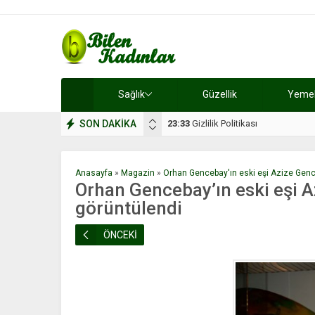
Sağlık
Güzellik
Yemek 
SON DAKİKA
17:08
Dilan, düğününe 5 gün kala hay
Anasayfa
»
Magazin
»
Orhan Gencebay'ın eski eşi Azize Gence
Orhan Gencebay’ın eski eşi A
görüntülendi
ÖNCEKİ