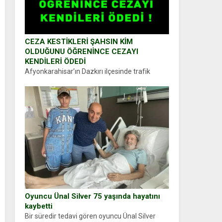
CEZA KESTİKLERİ ŞAHSIN KİM
OLDUĞUNU ÖĞRENİNCE CEZAYI
KENDİLERİ ÖDEDİ
Afyonkarahisar’ın Dazkırı ilçesinde trafik
uygulaması yapan jandarma ekipleri
durdurdukları bir otomobilin sürücüsünden
ehliyet ve ruhsat sorup belgelerini istedi.
Sürücü Abdurrahman Ö.nün verdiği evraklarda
eksik olduğunu...
Oyuncu Ünal Silver 75 yaşında hayatını
kaybetti
Bir süredir tedavi gören oyuncu Ünal Silver