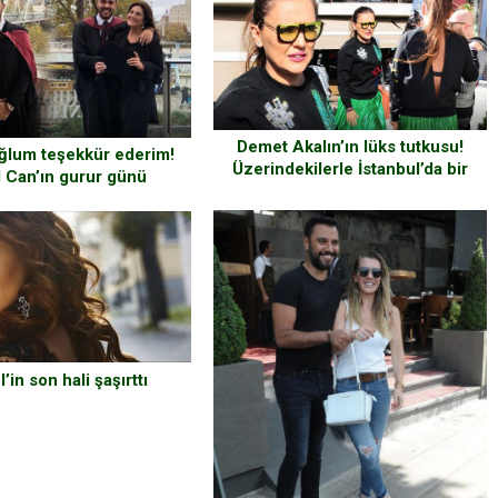
Demet Akalın’ın lüks tutkusu!
ğlum teşekkür ederim!
Üzerindekilerle İstanbul’da bir
l Can’ın gurur günü
daire ve otomobil alınıyor!
’in son hali şaşırttı