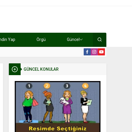
ndin Yap
Örgü
Güncel
lışıyorlar 15 bin tl kazanıyorlar
19:2
GÜNCEL KONULAR