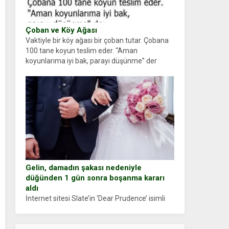
Çoban ve Köy Ağası
Vaktiyle bir köy ağası bir çoban tutar. Çobana
100 tane koyun teslim eder. “Aman
koyunlarıma iyi bak, parayı düşünme” der
Çoban koyunları alır gider. Aylar...
Gelin, damadın şakası nedeniyle
düğünden 1 gün sonra boşanma kararı
aldı
İnternet sitesi Slate’in ‘Dear Prudence’ isimli
tavsiye köşesine geçtiğimiz yıl 13 Ocak’ta
yollanan bir yazıya göre, bir gelin, eşi düğün
pastasını suratına yapıştırdığı için düğünden...