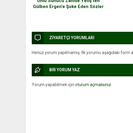
Ünlü Sunucu Zahide Yetiş’ten
Gülben Ergen’e Şoke Eden Sözler
ZİYARETÇİ YORUMLARI
Henüz yorum yapılmamış. İlk yorumu aşağıdaki form arac
BİR YORUM YAZ
Yorum yapabilmek için
oturum açmalısınız
.