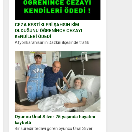
CEZA KESTİKLERİ ŞAHSIN KİM
OLDUĞUNU ÖĞRENİNCE CEZAYI
KENDİLERİ ÖDEDİ
Afyonkarahisar’ın Dazkırı ilçesinde trafik
uygulaması yapan jandarma ekipleri
durdurdukları bir otomobilin sürücüsünden
ehliyet ve ruhsat sorup belgelerini istedi.
Sürücü Abdurrahman Ö.nün verdiği evraklarda
eksik olduğunu...
Oyuncu Ünal Silver 75 yaşında hayatını
kaybetti
Bir süredir tedavi gören oyuncu Ünal Silver