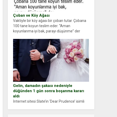
Çoban ve Köy Ağası
Vaktiyle bir köy ağası bir çoban tutar. Çobana
100 tane koyun teslim eder. “Aman
koyunlarıma iyi bak, parayı düşünme” der
Çoban koyunları alır gider. Aylar...
Gelin, damadın şakası nedeniyle
düğünden 1 gün sonra boşanma kararı
aldı
İnternet sitesi Slate’in ‘Dear Prudence’ isimli
tavsiye köşesine geçtiğimiz yıl 13 Ocak’ta
yollanan bir yazıya göre, bir gelin, eşi düğün
pastasını suratına yapıştırdığı için düğünden...