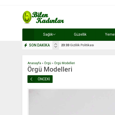
Sağlık
Güzellik
Yemek 
SON DAKİKA
17:08
Dilan, düğününe 5 gün kala hay
Anasayfa
»
Örgü
»
Örgü Modelleri
Örgü Modelleri
ÖNCEKİ