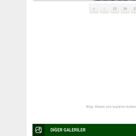
«
23
24
2
<
Bilgi: Klavye yön tuşlarını kulla
DİĞER GALERİLER