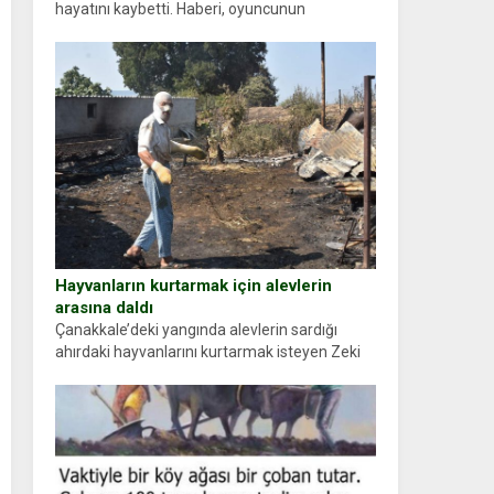
hayatını kaybetti. Haberi, oyuncunun
menajerlik ajansı duyurdu. Renda Güner,
sosyal medya hesabında “Usta Oyuncumuz ve
çok değerli dostumuz...
Hayvanların kurtarmak için alevlerin
arasına daldı
Çanakkale’deki yangında alevlerin sardığı
ahırdaki hayvanlarını kurtarmak isteyen Zeki
Demir (66) ölümden döndü. Yüzünde ve
ellerinde yanıklar oluşan Demir, kâbus dolu
anları anlattı… Merkeze bağlı...