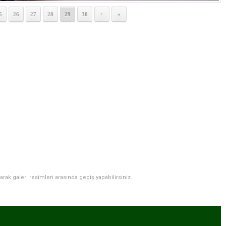
5
26
27
28
29
30
»
>
narak galeri resimleri arasında geçiş yapabilirsiniz.