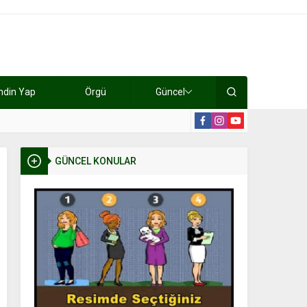
ndin Yap
Örgü
Güncel
lışıyorlar 15 bin tl kazanıyorlar
19:2
GÜNCEL KONULAR