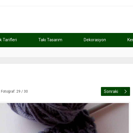
Tarifleri
Takı Tasarım
Dekorasyon
Ke
atını kaybetti
11:37
Günde 2 saat ça
Sonraki
Fotoğraf: 29 / 30