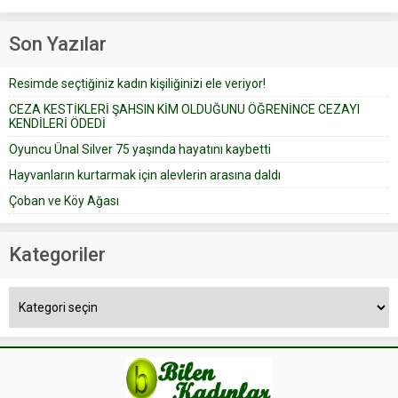
Prudence’ isimli tavsiye köşesine
Çoban koyunları alır gider. Aylar...
geçtiğimiz yıl 13 Ocak’ta yollanan
Son Yazılar
bir yazıya göre, bir gelin, eşi
düğün pastasını suratına
Resimde seçtiğiniz kadın kişiliğinizi ele veriyor!
yapıştırdığı için düğünden...
CEZA KESTİKLERİ ŞAHSIN KİM OLDUĞUNU ÖĞRENİNCE CEZAYI
KENDİLERİ ÖDEDİ
Oyuncu Ünal Silver 75 yaşında hayatını kaybetti
Hayvanların kurtarmak için alevlerin arasına daldı
Çoban ve Köy Ağası
Kategoriler