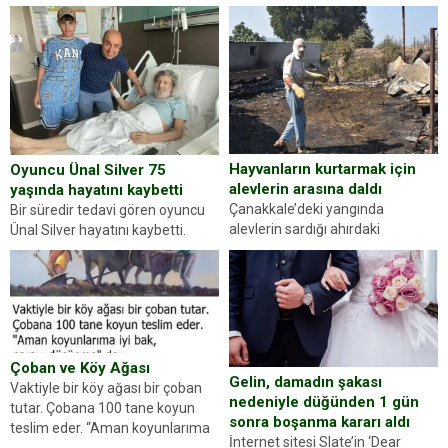
kez karşınıza oldukça farklı bir
ilçesinde trafik uygulaması
kişilik testiyle çıkıyoruz. Resimde
yapan jandarma ekipleri
gördüğünüz kadın figürlerinden
durdurdukları bir otomobilin
dikkatinizi en...
sürücüsünden ehliyet ve ruhsat
sorup belgelerini istedi. Sürücü
Abdurrahman Ö.nün verdiği
evraklarda eksik olduğunu...
Hayvanların kurtarmak için
Oyuncu Ünal Silver 75
alevlerin arasına daldı
yaşında hayatını kaybetti
Çanakkale’deki yangında
Bir süredir tedavi gören oyuncu
alevlerin sardığı ahırdaki
Ünal Silver hayatını kaybetti.
hayvanlarını kurtarmak isteyen
Haberi, oyuncunun menajerlik
Zeki Demir (66) ölümden döndü.
ajansı duyurdu. Renda Güner,
Yüzünde ve ellerinde yanıklar
sosyal medya hesabında “Usta
oluşan Demir, kâbus dolu anları
Oyuncumuz ve çok değerli
anlattı… Merkeze bağlı...
dostumuz...
Çoban ve Köy Ağası
Gelin, damadın şakası
Vaktiyle bir köy ağası bir çoban
nedeniyle düğünden 1 gün
tutar. Çobana 100 tane koyun
sonra boşanma kararı aldı
teslim eder. “Aman koyunlarıma
İnternet sitesi Slate’in ‘Dear
iyi bak, parayı düşünme” der