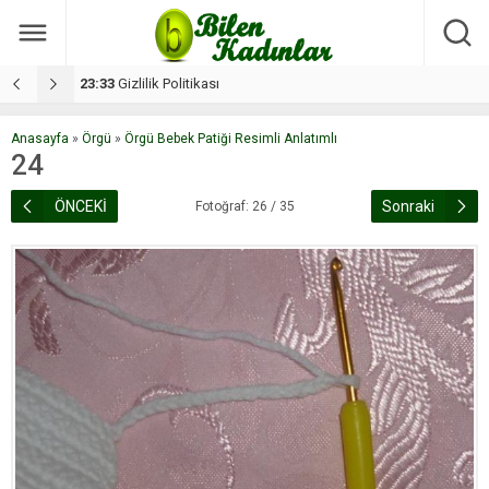
17:08
Dilan, düğününe 5 gün kala hayatını kaybetti
1
Anasayfa
»
Örgü
»
Örgü Bebek Patiği Resimli Anlatımlı
24
ÖNCEKİ
Sonraki
Fotoğraf: 26 / 35