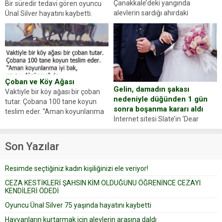
Çanakkale’deki yangında
Bir süredir tedavi gören oyuncu
alevlerin sardığı ahırdaki
Ünal Silver hayatını kaybetti.
hayvanlarını kurtarmak isteyen
Haberi, oyuncunun menajerlik
Zeki Demir (66) ölümden döndü.
ajansı duyurdu. Renda Güner,
Yüzünde ve ellerinde yanıklar
sosyal medya hesabında “Usta
oluşan Demir, kâbus dolu anları
Oyuncumuz ve çok değerli
anlattı… Merkeze bağlı...
dostumuz...
Çoban ve Köy Ağası
Gelin, damadın şakası
Vaktiyle bir köy ağası bir çoban
nedeniyle düğünden 1 gün
tutar. Çobana 100 tane koyun
sonra boşanma kararı aldı
teslim eder. “Aman koyunlarıma
İnternet sitesi Slate’in ‘Dear
iyi bak, parayı düşünme” der
Prudence’ isimli tavsiye köşesine
Çoban koyunları alır gider. Aylar...
geçtiğimiz yıl 13 Ocak’ta yollanan
Son Yazılar
bir yazıya göre, bir gelin, eşi
düğün pastasını suratına
Resimde seçtiğiniz kadın kişiliğinizi ele veriyor!
yapıştırdığı için düğünden...
CEZA KESTİKLERİ ŞAHSIN KİM OLDUĞUNU ÖĞRENİNCE CEZAYI
KENDİLERİ ÖDEDİ
Oyuncu Ünal Silver 75 yaşında hayatını kaybetti
Hayvanların kurtarmak için alevlerin arasına daldı