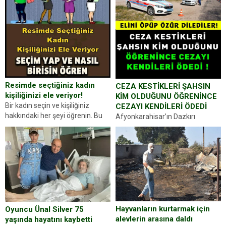
Resimde seçtiğiniz kadın
CEZA KESTİKLERİ ŞAHSIN
kişiliğinizi ele veriyor!
KİM OLDUĞUNU ÖĞRENİNCE
Bir kadın seçin ve kişiliğiniz
CEZAYI KENDİLERİ ÖDEDİ
hakkındaki her şeyi öğrenin. Bu
Afyonkarahisar’ın Dazkırı
kez karşınıza oldukça farklı bir
ilçesinde trafik uygulaması
kişilik testiyle çıkıyoruz. Resimde
yapan jandarma ekipleri
gördüğünüz kadın figürlerinden
durdurdukları bir otomobilin
dikkatinizi en...
sürücüsünden ehliyet ve ruhsat
sorup belgelerini istedi. Sürücü
Abdurrahman Ö.nün verdiği
evraklarda eksik olduğunu...
Hayvanların kurtarmak için
Oyuncu Ünal Silver 75
alevlerin arasına daldı
yaşında hayatını kaybetti