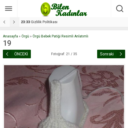
17:08
Dilan, düğününe 5 gün kala hayatını kaybetti
1
Anasayfa
»
Örgü
»
Örgü Bebek Patiği Resimli Anlatımlı
19
ÖNCEKİ
Sonraki
Fotoğraf: 21 / 35