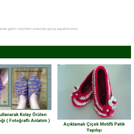
narak galeri resimleri arasında geçiş yapabilirsiniz.
ullanarak Kolay Örülen
ği ( Fotoğraflı Anlatım )
Açıklamalı Çiçek Motifli Patik
Yapılışı