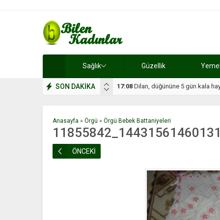
Sağlık
Güzellik
Yemek 
SON DAKİKA
17:08
Dilan, düğününe 5 gün kala hay
Anasayfa
»
Örgü
»
Örgü Bebek Battaniyeleri
11855842_1443156146013
ÖNCEKİ