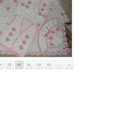
8
59
60
61
62
63
»
>