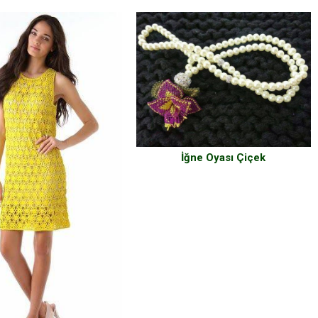
İğne Oyası Çiçek