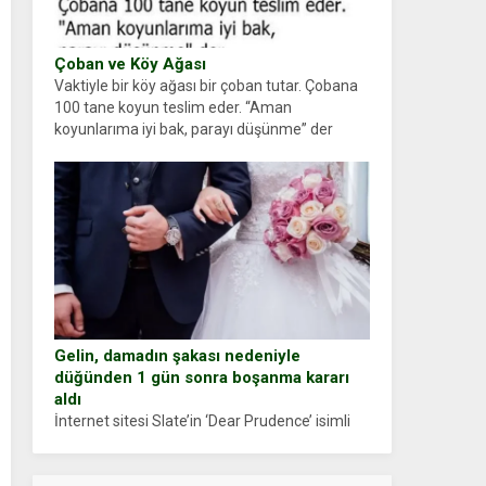
Çoban ve Köy Ağası
Vaktiyle bir köy ağası bir çoban tutar. Çobana
100 tane koyun teslim eder. “Aman
koyunlarıma iyi bak, parayı düşünme” der
Çoban koyunları alır gider. Aylar...
Gelin, damadın şakası nedeniyle
düğünden 1 gün sonra boşanma kararı
aldı
İnternet sitesi Slate’in ‘Dear Prudence’ isimli
tavsiye köşesine geçtiğimiz yıl 13 Ocak’ta
yollanan bir yazıya göre, bir gelin, eşi düğün
pastasını suratına yapıştırdığı için düğünden...