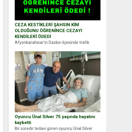
CEZA KESTİKLERİ ŞAHSIN KİM
OLDUĞUNU ÖĞRENİNCE CEZAYI
KENDİLERİ ÖDEDİ
Afyonkarahisar’ın Dazkırı ilçesinde trafik
uygulaması yapan jandarma ekipleri
durdurdukları bir otomobilin sürücüsünden
ehliyet ve ruhsat sorup belgelerini istedi.
Sürücü Abdurrahman Ö.nün verdiği evraklarda
eksik olduğunu...
Oyuncu Ünal Silver 75 yaşında hayatını
kaybetti
Bir süredir tedavi gören oyuncu Ünal Silver