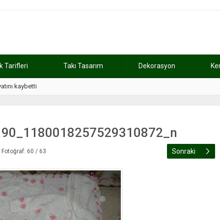
Tarifleri
Takı Tasarım
Dekorasyon
Ke
atını kaybetti
11:37
Günde 2 saat ça
190_1180018257529310872_n
Sonraki
Fotoğraf: 60 / 63