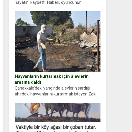
hayatını kaybetti. Haberi, oyuncunun
menajerlik ajansı duyurdu. Renda Güner,
sosyal medya hesabında “Usta Oyuncumuz ve
çok değerli dostumuz...
Hayvanların kurtarmak için alevlerin
arasına daldı
Çanakkale’deki yangında alevlerin sardığı
ahırdaki hayvanlarını kurtarmak isteyen Zeki
Demir (66) ölümden döndü. Yüzünde ve
ellerinde yanıklar oluşan Demir, kâbus dolu
anları anlattı… Merkeze bağlı...