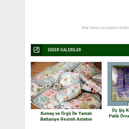
Bilgi: Klavye yön tuşlarını kulla
DİĞER GALERİLER
Üç Şiş K
Kumaş ve Örgü İle Yamalı
Patik Örne
Battaniye Resimli Anlatım