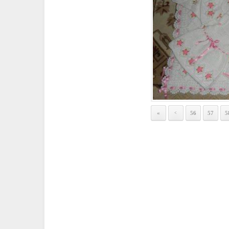
«
56
57
5
<