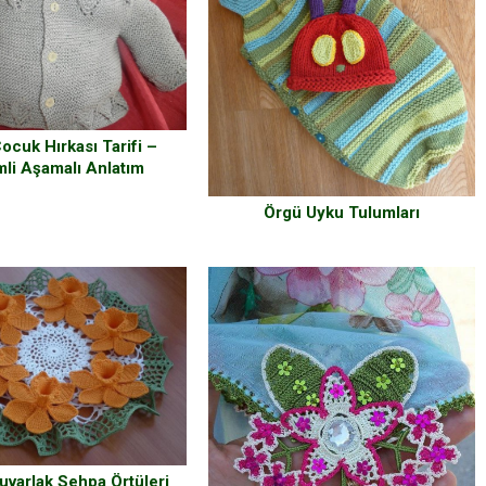
ocuk Hırkası Tarifi –
mli Aşamalı Anlatım
Örgü Uyku Tulumları
uvarlak Sehpa Örtüleri