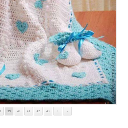
8
39
40
41
42
43
»
>