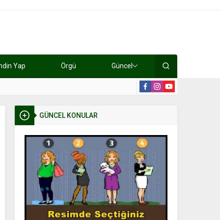
ndin Yap
Örgü
Güncel
lışıyorlar 15 bin tl kazanıyorlar
19:2
GÜNCEL KONULAR