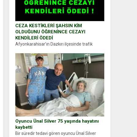
CEZA KESTİKLERİ ŞAHSIN KİM
OLDUĞUNU ÖĞRENİNCE CEZAYI
KENDİLERİ ÖDEDİ
Afyonkarahisar’ın Dazkırı ilçesinde trafik
uygulaması yapan jandarma ekipleri
durdurdukları bir otomobilin sürücüsünden
ehliyet ve ruhsat sorup belgelerini istedi.
Sürücü Abdurrahman Ö.nün verdiği evraklarda
eksik olduğunu...
Oyuncu Ünal Silver 75 yaşında hayatını
kaybetti
Bir süredir tedavi gören oyuncu Ünal Silver