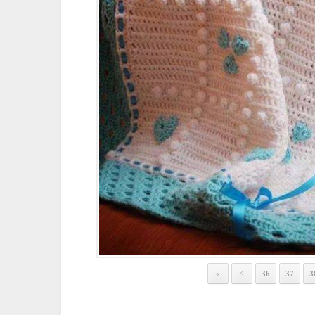
«
36
37
3
<