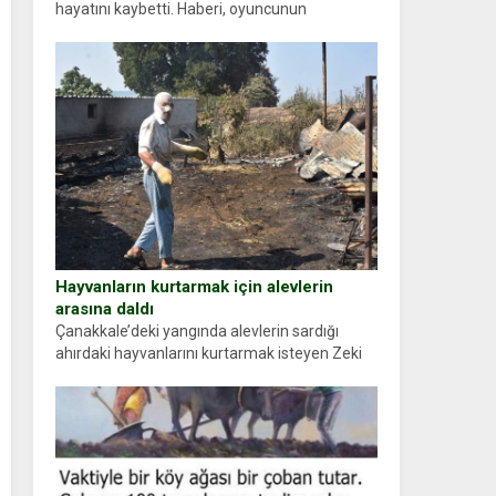
hayatını kaybetti. Haberi, oyuncunun
menajerlik ajansı duyurdu. Renda Güner,
sosyal medya hesabında “Usta Oyuncumuz ve
çok değerli dostumuz...
Hayvanların kurtarmak için alevlerin
arasına daldı
Çanakkale’deki yangında alevlerin sardığı
ahırdaki hayvanlarını kurtarmak isteyen Zeki
Demir (66) ölümden döndü. Yüzünde ve
ellerinde yanıklar oluşan Demir, kâbus dolu
anları anlattı… Merkeze bağlı...