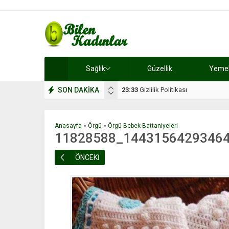
Sağlık
Güzellik
Yemek 
SON DAKİKA
17:08
Dilan, düğününe 5 gün kala hay
Anasayfa
»
Örgü
»
Örgü Bebek Battaniyeleri
11828588_1443156429346
ÖNCEKİ