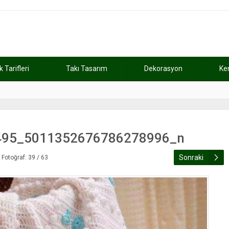
Tarifleri
Takı Tasarım
Dekorasyon
Ke
atını kaybetti
11:37
Günde 2 saat ça
495_5011352676786278996_n
Sonraki
Fotoğraf: 39 / 63