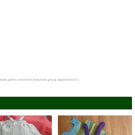
narak galeri resimleri arasında geçiş yapabilirsiniz.