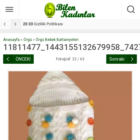
17:08
Dilan, düğününe 5 gün kala hayatını kaybetti
1
Anasayfa
»
Örgü
»
Örgü Bebek Battaniyeleri
11811477_1443155132679958_742
ÖNCEKİ
Sonraki
Fotoğraf: 22 / 63