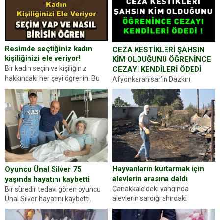
Resimde seçtiğiniz kadın
CEZA KESTİKLERİ ŞAHSIN
kişiliğinizi ele veriyor!
KİM OLDUĞUNU ÖĞRENİNCE
Bir kadın seçin ve kişiliğiniz
CEZAYI KENDİLERİ ÖDEDİ
hakkındaki her şeyi öğrenin. Bu
Afyonkarahisar’ın Dazkırı
kez karşınıza oldukça farklı bir
ilçesinde trafik uygulaması
kişilik testiyle çıkıyoruz. Resimde
yapan jandarma ekipleri
gördüğünüz kadın figürlerinden
durdurdukları bir otomobilin
dikkatinizi en...
sürücüsünden ehliyet ve ruhsat
sorup belgelerini istedi. Sürücü
Abdurrahman Ö.nün verdiği
evraklarda eksik olduğunu...
Hayvanların kurtarmak için
Oyuncu Ünal Silver 75
alevlerin arasına daldı
yaşında hayatını kaybetti
Çanakkale’deki yangında
Bir süredir tedavi gören oyuncu
alevlerin sardığı ahırdaki
Ünal Silver hayatını kaybetti.
hayvanlarını kurtarmak isteyen
Haberi, oyuncunun menajerlik
Zeki Demir (66) ölümden döndü.
ajansı duyurdu. Renda Güner,