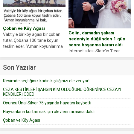
Yüzünde ve ellerinde yanıklar
sosyal medya hesabında “Usta
oluşan Demir, kâbus dolu anları
Oyuncumuz ve çok değerli
anlattı… Merkeze bağlı...
dostumuz...
Çoban ve Köy Ağası
Gelin, damadın şakası
Vaktiyle bir köy ağası bir çoban
nedeniyle düğünden 1 gün
tutar. Çobana 100 tane koyun
sonra boşanma kararı aldı
teslim eder. “Aman koyunlarıma
İnternet sitesi Slate’in ‘Dear
iyi bak, parayı düşünme” der
Prudence’ isimli tavsiye köşesine
Çoban koyunları alır gider. Aylar...
geçtiğimiz yıl 13 Ocak’ta yollanan
Son Yazılar
bir yazıya göre, bir gelin, eşi
düğün pastasını suratına
Resimde seçtiğiniz kadın kişiliğinizi ele veriyor!
yapıştırdığı için düğünden...
CEZA KESTİKLERİ ŞAHSIN KİM OLDUĞUNU ÖĞRENİNCE CEZAYI
KENDİLERİ ÖDEDİ
Oyuncu Ünal Silver 75 yaşında hayatını kaybetti
Hayvanların kurtarmak için alevlerin arasına daldı
Çoban ve Köy Ağası