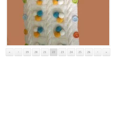
«
19
20
21
22
23
24
25
26
»
<
>