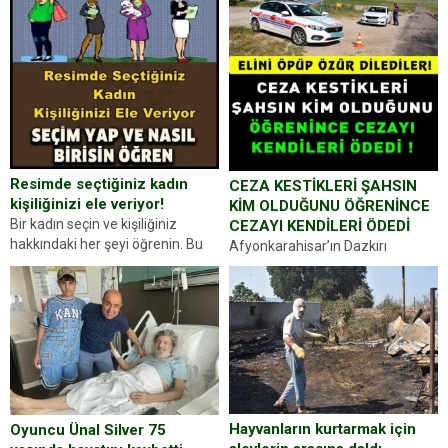
Resimde seçtiğiniz kadın
CEZA KESTİKLERİ ŞAHSIN
kişiliğinizi ele veriyor!
KİM OLDUĞUNU ÖĞRENİNCE
Bir kadın seçin ve kişiliğiniz
CEZAYI KENDİLERİ ÖDEDİ
hakkındaki her şeyi öğrenin. Bu
Afyonkarahisar’ın Dazkırı
kez karşınıza oldukça farklı bir
ilçesinde trafik uygulaması
kişilik testiyle çıkıyoruz. Resimde
yapan jandarma ekipleri
gördüğünüz kadın figürlerinden
durdurdukları bir otomobilin
dikkatinizi en...
sürücüsünden ehliyet ve ruhsat
sorup belgelerini istedi. Sürücü
Abdurrahman Ö.nün verdiği
evraklarda eksik olduğunu...
Hayvanların kurtarmak için
Oyuncu Ünal Silver 75