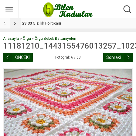
17:08
Dilan, düğününe 5 gün kala hayatını kaybetti
1
Anasayfa
»
Örgü
»
Örgü Bebek Battaniyeleri
11181210_1443155476013257_102
ÖNCEKİ
Sonraki
Fotoğraf: 6 / 63