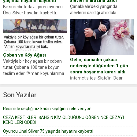
alevlerin arasına daldı
yaşında hayatını kaybetti
Çanakkale’deki yangında
Bir süredir tedavi gören oyuncu
alevlerin sardığı ahırdaki
Ünal Silver hayatını kaybetti.
hayvanlarını kurtarmak isteyen
Haberi, oyuncunun menajerlik
Zeki Demir (66) ölümden döndü.
ajansı duyurdu. Renda Güner,
Yüzünde ve ellerinde yanıklar
sosyal medya hesabında “Usta
oluşan Demir, kâbus dolu anları
Oyuncumuz ve çok değerli
anlattı… Merkeze bağlı...
dostumuz...
Çoban ve Köy Ağası
Gelin, damadın şakası
Vaktiyle bir köy ağası bir çoban
nedeniyle düğünden 1 gün
tutar. Çobana 100 tane koyun
sonra boşanma kararı aldı
teslim eder. “Aman koyunlarıma
İnternet sitesi Slate’in ‘Dear
iyi bak, parayı düşünme” der
Prudence’ isimli tavsiye köşesine
Çoban koyunları alır gider. Aylar...
geçtiğimiz yıl 13 Ocak’ta yollanan
Son Yazılar
bir yazıya göre, bir gelin, eşi
düğün pastasını suratına
Resimde seçtiğiniz kadın kişiliğinizi ele veriyor!
yapıştırdığı için düğünden...
CEZA KESTİKLERİ ŞAHSIN KİM OLDUĞUNU ÖĞRENİNCE CEZAYI
KENDİLERİ ÖDEDİ
Oyuncu Ünal Silver 75 yaşında hayatını kaybetti