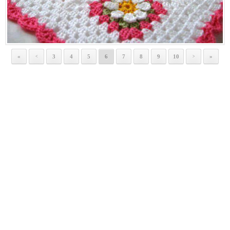
«
3
4
5
6
7
8
9
10
»
<
>