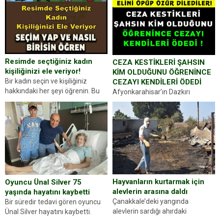
Resimde seçtiğiniz kadın
CEZA KESTİKLERİ ŞAHSIN
kişiliğinizi ele veriyor!
KİM OLDUĞUNU ÖĞRENİNCE
Bir kadın seçin ve kişiliğiniz
CEZAYI KENDİLERİ ÖDEDİ
hakkındaki her şeyi öğrenin. Bu
Afyonkarahisar’ın Dazkırı
kez karşınıza oldukça farklı bir
ilçesinde trafik uygulaması
kişilik testiyle çıkıyoruz. Resimde
yapan jandarma ekipleri
gördüğünüz kadın figürlerinden
durdurdukları bir otomobilin
dikkatinizi en...
sürücüsünden ehliyet ve ruhsat
sorup belgelerini istedi. Sürücü
Abdurrahman Ö.nün verdiği
evraklarda eksik olduğunu...
Hayvanların kurtarmak için
Oyuncu Ünal Silver 75
alevlerin arasına daldı
yaşında hayatını kaybetti
Çanakkale’deki yangında
Bir süredir tedavi gören oyuncu
alevlerin sardığı ahırdaki
Ünal Silver hayatını kaybetti.