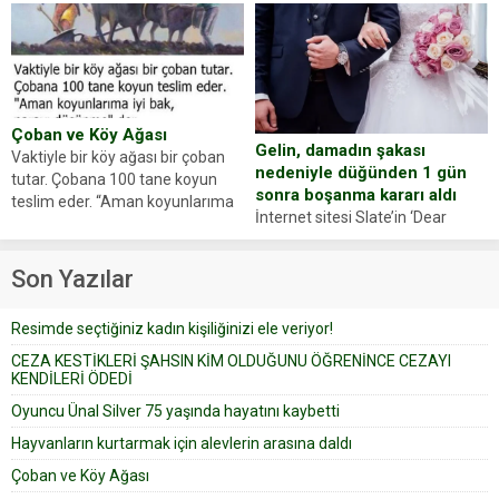
hayvanlarını kurtarmak isteyen
Haberi, oyuncunun menajerlik
Zeki Demir (66) ölümden döndü.
ajansı duyurdu. Renda Güner,
Yüzünde ve ellerinde yanıklar
sosyal medya hesabında “Usta
oluşan Demir, kâbus dolu anları
Oyuncumuz ve çok değerli
anlattı… Merkeze bağlı...
dostumuz...
Çoban ve Köy Ağası
Gelin, damadın şakası
Vaktiyle bir köy ağası bir çoban
nedeniyle düğünden 1 gün
tutar. Çobana 100 tane koyun
sonra boşanma kararı aldı
teslim eder. “Aman koyunlarıma
İnternet sitesi Slate’in ‘Dear
iyi bak, parayı düşünme” der
Prudence’ isimli tavsiye köşesine
Çoban koyunları alır gider. Aylar...
geçtiğimiz yıl 13 Ocak’ta yollanan
Son Yazılar
bir yazıya göre, bir gelin, eşi
düğün pastasını suratına
Resimde seçtiğiniz kadın kişiliğinizi ele veriyor!
yapıştırdığı için düğünden...
CEZA KESTİKLERİ ŞAHSIN KİM OLDUĞUNU ÖĞRENİNCE CEZAYI
KENDİLERİ ÖDEDİ
Oyuncu Ünal Silver 75 yaşında hayatını kaybetti
Hayvanların kurtarmak için alevlerin arasına daldı
Çoban ve Köy Ağası