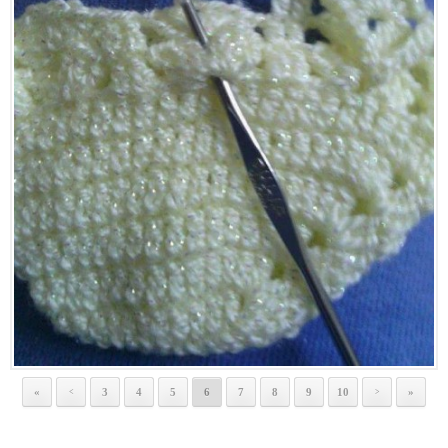
«
3
4
5
6
7
8
9
10
»
<
>