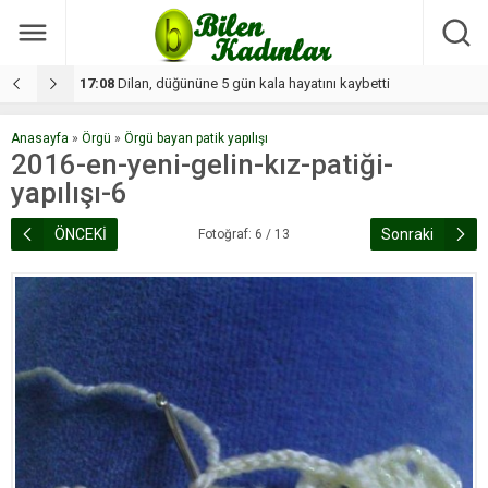
17:08
Dilan, düğününe 5 gün kala hayatını kaybetti
1
Anasayfa
»
Örgü
»
Örgü bayan patik yapılışı
2016-en-yeni-gelin-kız-patiği-
yapılışı-6
ÖNCEKİ
Sonraki
Fotoğraf: 6 / 13