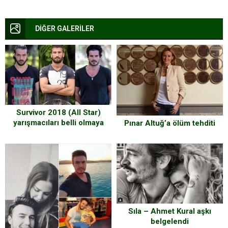
DİĞER GALERİLER
Survivor 2018 (All Star)
yarışmacıları belli olmaya
Pınar Altuğ’a ölüm tehditi
devam ediyor! Yeni sezon ne
zaman?
Sıla – Ahmet Kural aşkı
belgelendi