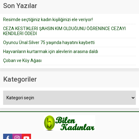
geçtiğimiz yıl 13 Ocak’ta yollanan
Son Yazılar
bir yazıya göre, bir gelin, eşi
düğün pastasını suratına
Resimde seçtiğiniz kadın kişiliğinizi ele veriyor!
yapıştırdığı için düğünden...
CEZA KESTİKLERİ ŞAHSIN KİM OLDUĞUNU ÖĞRENİNCE CEZAYI
KENDİLERİ ÖDEDİ
Oyuncu Ünal Silver 75 yaşında hayatını kaybetti
Hayvanların kurtarmak için alevlerin arasına daldı
Çoban ve Köy Ağası
Kategoriler