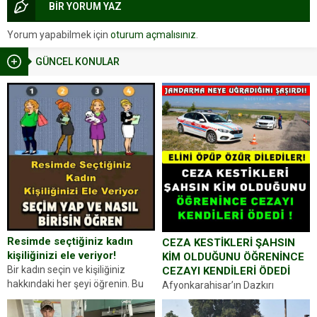
BİR YORUM YAZ
Yorum yapabilmek için
oturum açmalısınız
.
GÜNCEL KONULAR
Resimde seçtiğiniz kadın
CEZA KESTİKLERİ ŞAHSIN
kişiliğinizi ele veriyor!
KİM OLDUĞUNU ÖĞRENİNCE
Bir kadın seçin ve kişiliğiniz
CEZAYI KENDİLERİ ÖDEDİ
hakkındaki her şeyi öğrenin. Bu
Afyonkarahisar’ın Dazkırı
kez karşınıza oldukça farklı bir
ilçesinde trafik uygulaması
kişilik testiyle çıkıyoruz. Resimde
yapan jandarma ekipleri