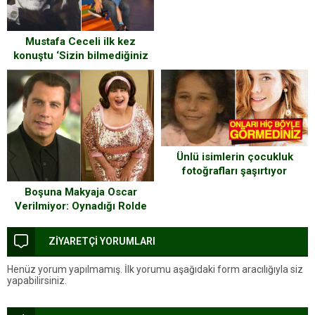
Mustafa Ceceli ilk kez
konuştu ‘Sizin bilmediğiniz
çok şey var’
Ünlü isimlerin çocukluk
fotoğrafları şaşırtıyor
Boşuna Makyaja Oscar
Verilmiyor: Oynadığı Rolde
Anası Babası Görse
Tanımayacak 24 Oyuncu
ZİYARETÇİ YORUMLARI
Henüz yorum yapılmamış. İlk yorumu aşağıdaki form aracılığıyla siz
yapabilirsiniz.