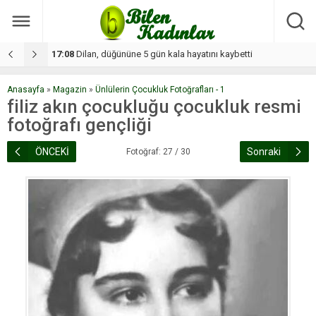
17:08
Dilan, düğününe 5 gün kala hayatını kaybetti
1
Anasayfa
»
Magazin
»
Ünlülerin Çocukluk Fotoğrafları - 1
filiz akın çocukluğu çocukluk resmi
fotoğrafı gençliği
ÖNCEKİ
Sonraki
Fotoğraf: 27 / 30