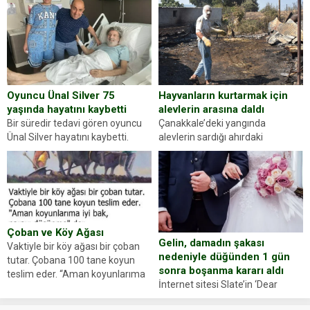
gördüğünüz kadın figürlerinden
durdurdukları bir otomobilin
dikkatinizi en...
sürücüsünden ehliyet ve ruhsat
sorup belgelerini istedi. Sürücü
Abdurrahman Ö.nün verdiği
evraklarda eksik olduğunu...
Hayvanların kurtarmak için
Oyuncu Ünal Silver 75
alevlerin arasına daldı
yaşında hayatını kaybetti
Çanakkale’deki yangında
Bir süredir tedavi gören oyuncu
alevlerin sardığı ahırdaki
Ünal Silver hayatını kaybetti.
hayvanlarını kurtarmak isteyen
Haberi, oyuncunun menajerlik
Zeki Demir (66) ölümden döndü.
ajansı duyurdu. Renda Güner,
Yüzünde ve ellerinde yanıklar
sosyal medya hesabında “Usta
oluşan Demir, kâbus dolu anları
Oyuncumuz ve çok değerli
anlattı… Merkeze bağlı...
dostumuz...
Çoban ve Köy Ağası
Gelin, damadın şakası
Vaktiyle bir köy ağası bir çoban
nedeniyle düğünden 1 gün
tutar. Çobana 100 tane koyun
sonra boşanma kararı aldı
teslim eder. “Aman koyunlarıma
İnternet sitesi Slate’in ‘Dear
iyi bak, parayı düşünme” der
Prudence’ isimli tavsiye köşesine
Çoban koyunları alır gider. Aylar...