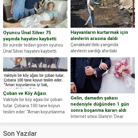
sürücüsünden ehliyet ve ruhsat
sorup belgelerini istedi. Sürücü
Abdurrahman Ö.nün verdiği
evraklarda eksik olduğunu...
Hayvanların kurtarmak için
Oyuncu Ünal Silver 75
alevlerin arasına daldı
yaşında hayatını kaybetti
Çanakkale’deki yangında
Bir süredir tedavi gören oyuncu
alevlerin sardığı ahırdaki
Ünal Silver hayatını kaybetti.
hayvanlarını kurtarmak isteyen
Haberi, oyuncunun menajerlik
Zeki Demir (66) ölümden döndü.
ajansı duyurdu. Renda Güner,
Yüzünde ve ellerinde yanıklar
sosyal medya hesabında “Usta
oluşan Demir, kâbus dolu anları
Oyuncumuz ve çok değerli
anlattı… Merkeze bağlı...
dostumuz...
Çoban ve Köy Ağası
Gelin, damadın şakası
Vaktiyle bir köy ağası bir çoban
nedeniyle düğünden 1 gün
tutar. Çobana 100 tane koyun
sonra boşanma kararı aldı
teslim eder. “Aman koyunlarıma
İnternet sitesi Slate’in ‘Dear
iyi bak, parayı düşünme” der
Prudence’ isimli tavsiye köşesine
Çoban koyunları alır gider. Aylar...
geçtiğimiz yıl 13 Ocak’ta yollanan
Son Yazılar
bir yazıya göre, bir gelin, eşi