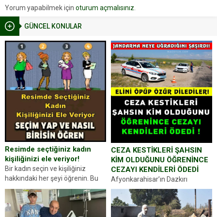
Yorum yapabilmek için
oturum açmalısınız
.
GÜNCEL KONULAR
Resimde seçtiğiniz kadın
CEZA KESTİKLERİ ŞAHSIN
kişiliğinizi ele veriyor!
KİM OLDUĞUNU ÖĞRENİNCE
Bir kadın seçin ve kişiliğiniz
CEZAYI KENDİLERİ ÖDEDİ
hakkındaki her şeyi öğrenin. Bu
Afyonkarahisar’ın Dazkırı
kez karşınıza oldukça farklı bir
ilçesinde trafik uygulaması
kişilik testiyle çıkıyoruz. Resimde
yapan jandarma ekipleri
gördüğünüz kadın figürlerinden
durdurdukları bir otomobilin
dikkatinizi en...