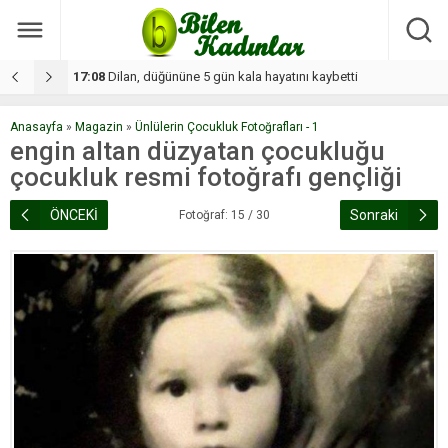
17:08
Dilan, düğününe 5 gün kala hayatını kaybetti
1
Anasayfa
»
Magazin
»
Ünlülerin Çocukluk Fotoğrafları - 1
engin altan düzyatan çocukluğu
çocukluk resmi fotoğrafı gençliği
ÖNCEKİ
Sonraki
Fotoğraf: 15 / 30