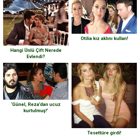
Otilia kız aklını kullan!
Hangi Ünlü Çift Nerede
Evlendi?
‘Günel, Reza’dan ucuz
kurtulmuş!’
Tesettüre girdi!