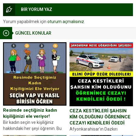
BİR YORUM YAZ
Yorum yapabilmek için
oturum açmalısınız
.
GÜNCEL KONULAR
Resimde seçtiğiniz kadın
CEZA KESTİKLERİ ŞAHSIN
kişiliğinizi ele veriyor!
KİM OLDUĞUNU ÖĞRENİNCE
Bir kadın seçin ve kişiliğiniz
CEZAYI KENDİLERİ ÖDEDİ
hakkındaki her şeyi öğrenin. Bu
Afyonkarahisar’ın Dazkırı
kez karşınıza oldukça farklı bir
ilçesinde trafik uygulaması