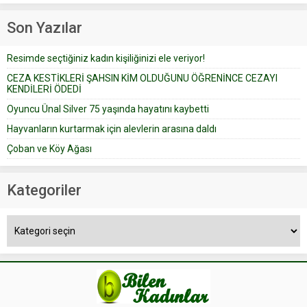
Prudence’ isimli tavsiye köşesine
Çoban koyunları alır gider. Aylar...
geçtiğimiz yıl 13 Ocak’ta yollanan
Son Yazılar
bir yazıya göre, bir gelin, eşi
düğün pastasını suratına
Resimde seçtiğiniz kadın kişiliğinizi ele veriyor!
yapıştırdığı için düğünden...
CEZA KESTİKLERİ ŞAHSIN KİM OLDUĞUNU ÖĞRENİNCE CEZAYI
KENDİLERİ ÖDEDİ
Oyuncu Ünal Silver 75 yaşında hayatını kaybetti
Hayvanların kurtarmak için alevlerin arasına daldı
Çoban ve Köy Ağası
Kategoriler