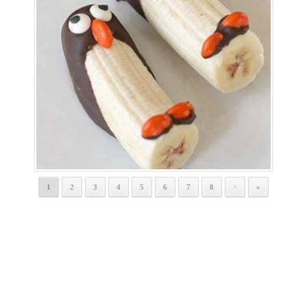
1
2
3
4
5
6
7
8
»
>