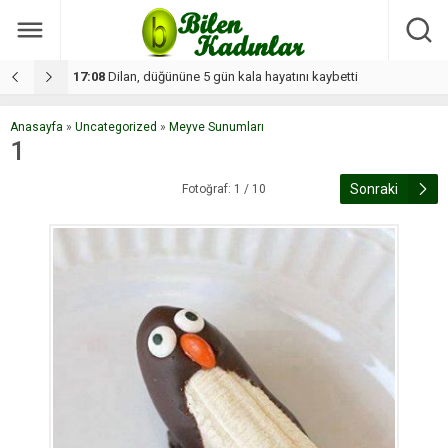
17:08
Dilan, düğününe 5 gün kala hayatını kaybetti
1
Anasayfa
»
Uncategorized
»
Meyve Sunumları
1
Sonraki
Fotoğraf: 1 / 10