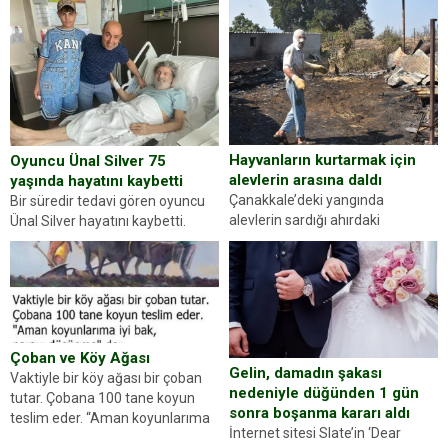
kişilik testiyle çıkıyoruz. Resimde
yapan jandarma ekipleri
gördüğünüz kadın figürlerinden
durdurdukları bir otomobilin
dikkatinizi en...
sürücüsünden ehliyet ve ruhsat
sorup belgelerini istedi. Sürücü
Abdurrahman Ö.nün verdiği
evraklarda eksik olduğunu...
Hayvanların kurtarmak için
Oyuncu Ünal Silver 75
alevlerin arasına daldı
yaşında hayatını kaybetti
Çanakkale’deki yangında
Bir süredir tedavi gören oyuncu
alevlerin sardığı ahırdaki
Ünal Silver hayatını kaybetti.
hayvanlarını kurtarmak isteyen
Haberi, oyuncunun menajerlik
Zeki Demir (66) ölümden döndü.
ajansı duyurdu. Renda Güner,
Yüzünde ve ellerinde yanıklar
sosyal medya hesabında “Usta
oluşan Demir, kâbus dolu anları
Oyuncumuz ve çok değerli
anlattı… Merkeze bağlı...
dostumuz...
Çoban ve Köy Ağası
Gelin, damadın şakası
Vaktiyle bir köy ağası bir çoban
nedeniyle düğünden 1 gün
tutar. Çobana 100 tane koyun
sonra boşanma kararı aldı
teslim eder. “Aman koyunlarıma
İnternet sitesi Slate’in ‘Dear
iyi bak, parayı düşünme” der