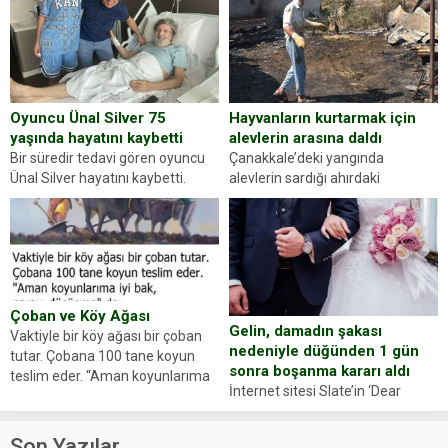
dikkatinizi en...
sürücüsünden ehliyet ve ruhsat
sorup belgelerini istedi. Sürücü
Abdurrahman Ö.nün verdiği
evraklarda eksik olduğunu...
Hayvanların kurtarmak için
Oyuncu Ünal Silver 75
alevlerin arasına daldı
yaşında hayatını kaybetti
Çanakkale’deki yangında
Bir süredir tedavi gören oyuncu
alevlerin sardığı ahırdaki
Ünal Silver hayatını kaybetti.
hayvanlarını kurtarmak isteyen
Haberi, oyuncunun menajerlik
Zeki Demir (66) ölümden döndü.
ajansı duyurdu. Renda Güner,
Yüzünde ve ellerinde yanıklar
sosyal medya hesabında “Usta
oluşan Demir, kâbus dolu anları
Oyuncumuz ve çok değerli
anlattı… Merkeze bağlı...
dostumuz...
Çoban ve Köy Ağası
Gelin, damadın şakası
Vaktiyle bir köy ağası bir çoban
nedeniyle düğünden 1 gün
tutar. Çobana 100 tane koyun
sonra boşanma kararı aldı
teslim eder. “Aman koyunlarıma
İnternet sitesi Slate’in ‘Dear
iyi bak, parayı düşünme” der
Prudence’ isimli tavsiye köşesine
Çoban koyunları alır gider. Aylar...
geçtiğimiz yıl 13 Ocak’ta yollanan
Son Yazılar