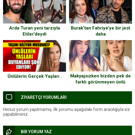
Arda Turan yeni tarzıyla
Burak’tan Fahriye’ye bir jest
Etiler’deydi
daha
Makyajsızken bizden pek de
Ünlülerin Gerçek Yaşları .
farklı görünmeyen ünlü
kadınlar
ZİYARETÇİ YORUMLARI
Henüz yorum yapılmamış. İlk yorumu aşağıdaki form aracılığıyla siz
yapabilirsiniz.
BİR YORUM YAZ