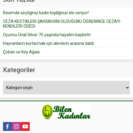
bir yazıya göre, bir gelin, eşi
düğün pastasını suratına
Resimde seçtiğiniz kadın kişiliğinizi ele veriyor!
yapıştırdığı için düğünden...
CEZA KESTİKLERİ ŞAHSIN KİM OLDUĞUNU ÖĞRENİNCE CEZAYI
KENDİLERİ ÖDEDİ
Oyuncu Ünal Silver 75 yaşında hayatını kaybetti
Hayvanların kurtarmak için alevlerin arasına daldı
Çoban ve Köy Ağası
Kategoriler