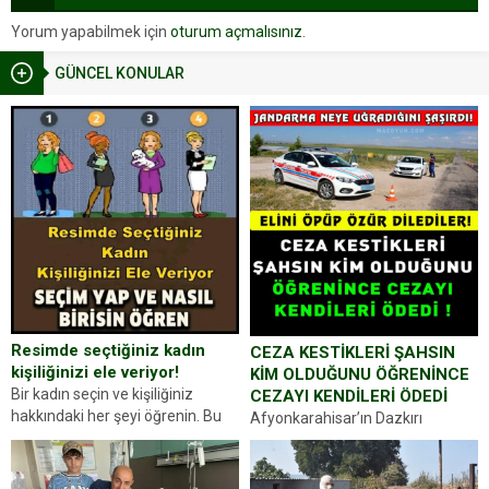
Yorum yapabilmek için
oturum açmalısınız
.
GÜNCEL KONULAR
Resimde seçtiğiniz kadın
CEZA KESTİKLERİ ŞAHSIN
kişiliğinizi ele veriyor!
KİM OLDUĞUNU ÖĞRENİNCE
Bir kadın seçin ve kişiliğiniz
CEZAYI KENDİLERİ ÖDEDİ
hakkındaki her şeyi öğrenin. Bu
Afyonkarahisar’ın Dazkırı
kez karşınıza oldukça farklı bir
ilçesinde trafik uygulaması
kişilik testiyle çıkıyoruz. Resimde
yapan jandarma ekipleri
gördüğünüz kadın figürlerinden
durdurdukları bir otomobilin