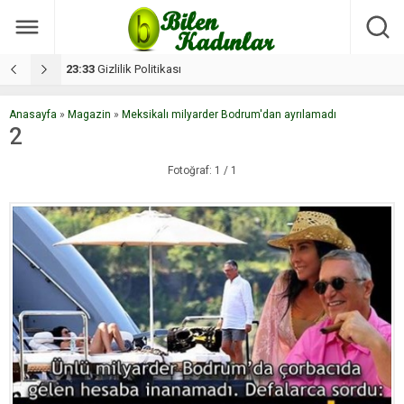
17:08
Dilan, düğününe 5 gün kala hayatını kaybetti
1
Anasayfa
»
Magazin
»
Meksikalı milyarder Bodrum'dan ayrılamadı
2
Fotoğraf: 1 / 1