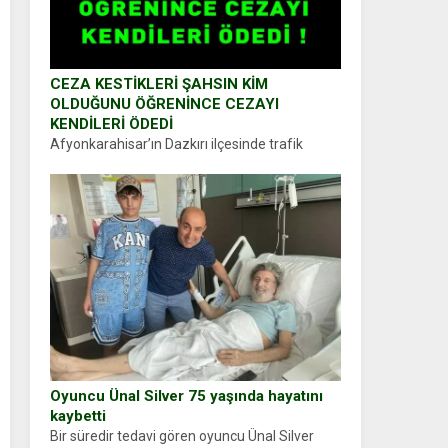
CEZA KESTİKLERİ ŞAHSIN KİM
OLDUĞUNU ÖĞRENİNCE CEZAYI
KENDİLERİ ÖDEDİ
Afyonkarahisar’ın Dazkırı ilçesinde trafik
uygulaması yapan jandarma ekipleri
durdurdukları bir otomobilin sürücüsünden
ehliyet ve ruhsat sorup belgelerini istedi.
Sürücü Abdurrahman Ö.nün verdiği evraklarda
eksik olduğunu...
Oyuncu Ünal Silver 75 yaşında hayatını
kaybetti
Bir süredir tedavi gören oyuncu Ünal Silver