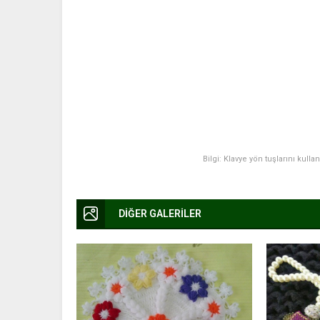
Bilgi: Klavye yön tuşlarını kulla
DİĞER GALERİLER