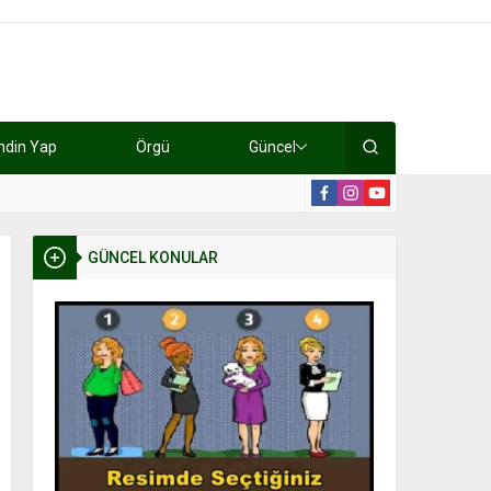
ndin Yap
Örgü
Güncel
lışıyorlar 15 bin tl kazanıyorlar
19:2
GÜNCEL KONULAR