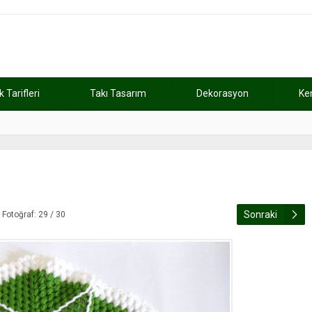
Tarifleri
Takı Tasarım
Dekorasyon
Ke
atını kaybetti
11:37
Günde 2 saat ça
Sonraki
Fotoğraf: 29 / 30