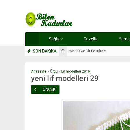
Sağlık
Güzellik
Yemek 
SON DAKİKA
17:08
Dilan, düğününe 5 gün kala hay
Anasayfa
»
Örgü
»
Lif modelleri 2016
yeni lif modelleri 29
ÖNCEKİ