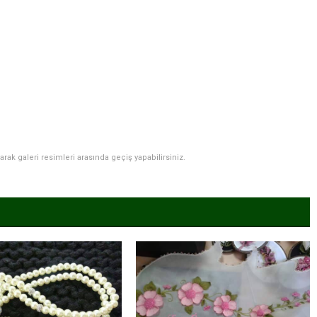
narak galeri resimleri arasında geçiş yapabilirsiniz.