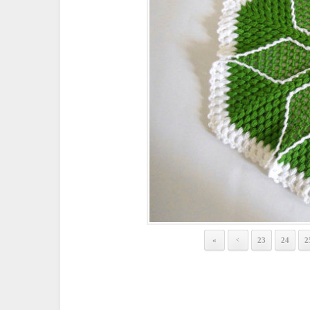
«
23
24
2
<