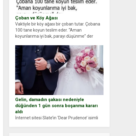
Çoban ve Köy Ağası
Vaktiyle bir köy ağası bir çoban tutar. Çobana
100 tane koyun teslim eder. “Aman
koyunlarıma iyi bak, parayı düşünme” der
Çoban koyunları alır gider. Aylar...
Gelin, damadın şakası nedeniyle
düğünden 1 gün sonra boşanma kararı
aldı
İnternet sitesi Slate’in ‘Dear Prudence’ isimli
tavsiye köşesine geçtiğimiz yıl 13 Ocak’ta
yollanan bir yazıya göre, bir gelin, eşi düğün
pastasını suratına yapıştırdığı için düğünden...