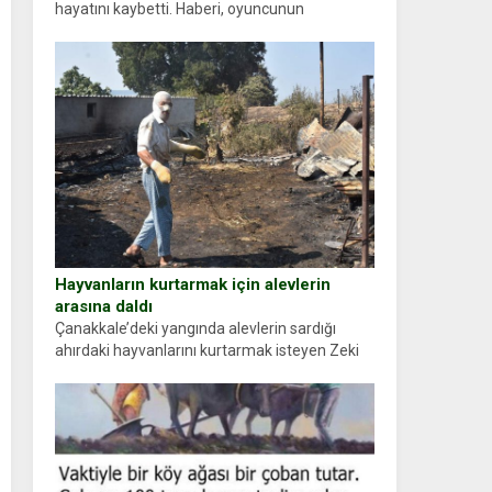
hayatını kaybetti. Haberi, oyuncunun
menajerlik ajansı duyurdu. Renda Güner,
sosyal medya hesabında “Usta Oyuncumuz ve
çok değerli dostumuz...
Hayvanların kurtarmak için alevlerin
arasına daldı
Çanakkale’deki yangında alevlerin sardığı
ahırdaki hayvanlarını kurtarmak isteyen Zeki
Demir (66) ölümden döndü. Yüzünde ve
ellerinde yanıklar oluşan Demir, kâbus dolu
anları anlattı… Merkeze bağlı...