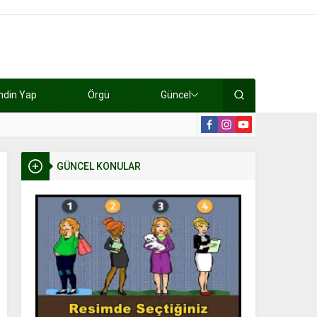
ndin Yap
Örgü
Güncel
lışıyorlar 15 bin tl kazanıyorlar
19:2
GÜNCEL KONULAR