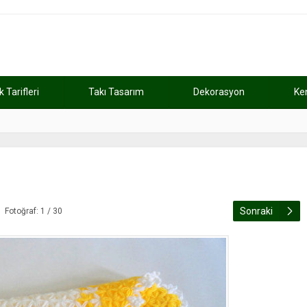
Tarifleri
Takı Tasarım
Dekorasyon
Ke
atını kaybetti
11:37
Günde 2 saat ça
Sonraki
Fotoğraf: 1 / 30