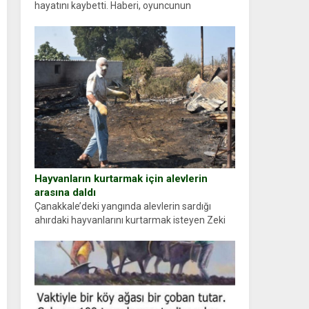
hayatını kaybetti. Haberi, oyuncunun
menajerlik ajansı duyurdu. Renda Güner,
sosyal medya hesabında “Usta Oyuncumuz ve
çok değerli dostumuz...
Hayvanların kurtarmak için alevlerin
arasına daldı
Çanakkale’deki yangında alevlerin sardığı
ahırdaki hayvanlarını kurtarmak isteyen Zeki
Demir (66) ölümden döndü. Yüzünde ve
ellerinde yanıklar oluşan Demir, kâbus dolu
anları anlattı… Merkeze bağlı...