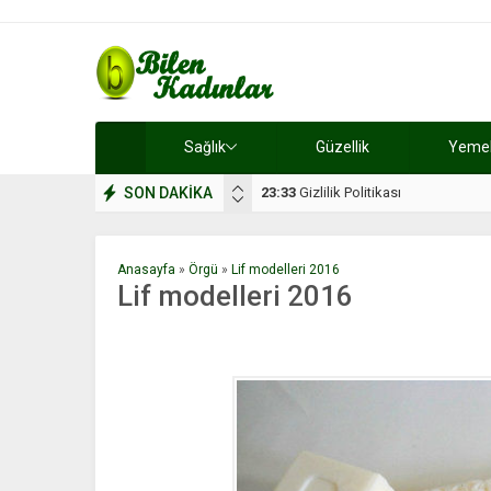
Sağlık
Güzellik
Yemek 
SON DAKİKA
17:08
Dilan, düğününe 5 gün kala hay
Anasayfa
»
Örgü
»
Lif modelleri 2016
Lif modelleri 2016