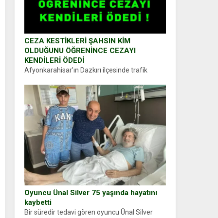
CEZA KESTİKLERİ ŞAHSIN KİM
OLDUĞUNU ÖĞRENİNCE CEZAYI
KENDİLERİ ÖDEDİ
Afyonkarahisar’ın Dazkırı ilçesinde trafik
uygulaması yapan jandarma ekipleri
durdurdukları bir otomobilin sürücüsünden
ehliyet ve ruhsat sorup belgelerini istedi.
Sürücü Abdurrahman Ö.nün verdiği evraklarda
eksik olduğunu...
Oyuncu Ünal Silver 75 yaşında hayatını
kaybetti
Bir süredir tedavi gören oyuncu Ünal Silver