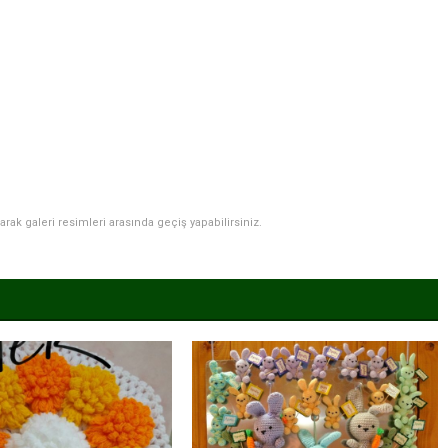
narak galeri resimleri arasında geçiş yapabilirsiniz.