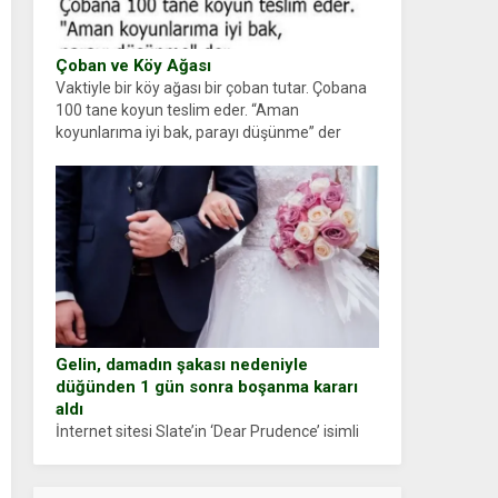
Çoban ve Köy Ağası
Vaktiyle bir köy ağası bir çoban tutar. Çobana
100 tane koyun teslim eder. “Aman
koyunlarıma iyi bak, parayı düşünme” der
Çoban koyunları alır gider. Aylar...
Gelin, damadın şakası nedeniyle
düğünden 1 gün sonra boşanma kararı
aldı
İnternet sitesi Slate’in ‘Dear Prudence’ isimli
tavsiye köşesine geçtiğimiz yıl 13 Ocak’ta
yollanan bir yazıya göre, bir gelin, eşi düğün
pastasını suratına yapıştırdığı için düğünden...