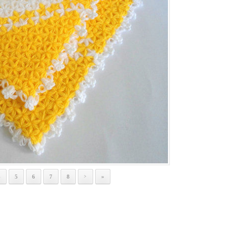
4
5
6
7
8
»
>