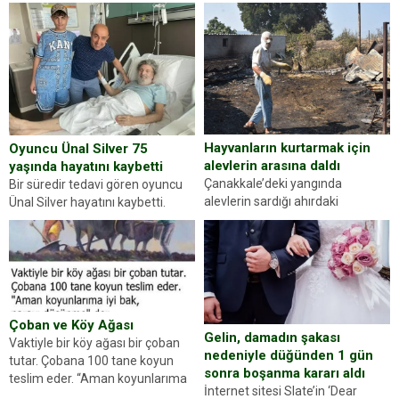
kez karşınıza oldukça farklı bir
ilçesinde trafik uygulaması
kişilik testiyle çıkıyoruz. Resimde
yapan jandarma ekipleri
gördüğünüz kadın figürlerinden
durdurdukları bir otomobilin
dikkatinizi en...
sürücüsünden ehliyet ve ruhsat
sorup belgelerini istedi. Sürücü
Abdurrahman Ö.nün verdiği
evraklarda eksik olduğunu...
Hayvanların kurtarmak için
Oyuncu Ünal Silver 75
alevlerin arasına daldı
yaşında hayatını kaybetti
Çanakkale’deki yangında
Bir süredir tedavi gören oyuncu
alevlerin sardığı ahırdaki
Ünal Silver hayatını kaybetti.
hayvanlarını kurtarmak isteyen
Haberi, oyuncunun menajerlik
Zeki Demir (66) ölümden döndü.
ajansı duyurdu. Renda Güner,
Yüzünde ve ellerinde yanıklar
sosyal medya hesabında “Usta
oluşan Demir, kâbus dolu anları
Oyuncumuz ve çok değerli
anlattı… Merkeze bağlı...
dostumuz...
Çoban ve Köy Ağası
Gelin, damadın şakası
Vaktiyle bir köy ağası bir çoban
nedeniyle düğünden 1 gün
tutar. Çobana 100 tane koyun
sonra boşanma kararı aldı
teslim eder. “Aman koyunlarıma
İnternet sitesi Slate’in ‘Dear
iyi bak, parayı düşünme” der