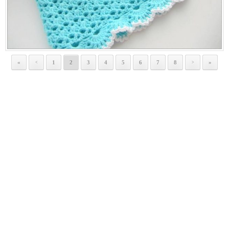
«
1
2
3
4
5
6
7
8
»
<
>