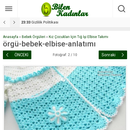
17:08
Dilan, düğününe 5 gün kala hayatını kaybetti
1
Anasayfa
»
Bebek Örgüleri
»
Kız Çocukları İçin Tığ İşi Elbise Takımı
örgü-bebek-elbise-anlatımı
ÖNCEKİ
Sonraki
Fotoğraf: 2 / 10