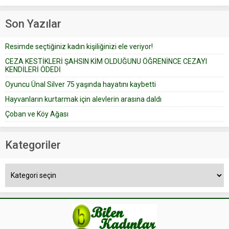
Prudence’ isimli tavsiye köşesine
Çoban koyunları alır gider. Aylar...
geçtiğimiz yıl 13 Ocak’ta yollanan
Son Yazılar
bir yazıya göre, bir gelin, eşi
düğün pastasını suratına
Resimde seçtiğiniz kadın kişiliğinizi ele veriyor!
yapıştırdığı için düğünden...
CEZA KESTİKLERİ ŞAHSIN KİM OLDUĞUNU ÖĞRENİNCE CEZAYI
KENDİLERİ ÖDEDİ
Oyuncu Ünal Silver 75 yaşında hayatını kaybetti
Hayvanların kurtarmak için alevlerin arasına daldı
Çoban ve Köy Ağası
Kategoriler