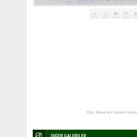
«
16
17
1
<
Bilgi: Klavye yön tuşlarını kulla
DİĞER GALERİLER