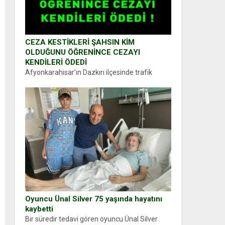
CEZA KESTİKLERİ ŞAHSIN KİM
OLDUĞUNU ÖĞRENİNCE CEZAYI
KENDİLERİ ÖDEDİ
Afyonkarahisar’ın Dazkırı ilçesinde trafik
uygulaması yapan jandarma ekipleri
durdurdukları bir otomobilin sürücüsünden
ehliyet ve ruhsat sorup belgelerini istedi.
Sürücü Abdurrahman Ö.nün verdiği evraklarda
eksik olduğunu...
Oyuncu Ünal Silver 75 yaşında hayatını
kaybetti
Bir süredir tedavi gören oyuncu Ünal Silver