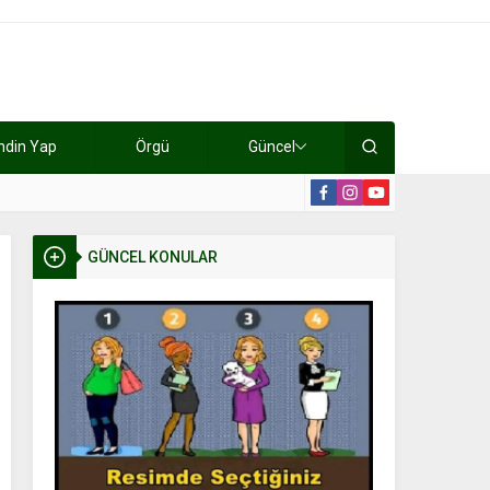
ndin Yap
Örgü
Güncel
lışıyorlar 15 bin tl kazanıyorlar
19:2
GÜNCEL KONULAR