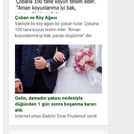
Çoban ve Köy Ağası
Vaktiyle bir köy ağası bir çoban tutar. Çobana
100 tane koyun teslim eder. “Aman
koyunlarıma iyi bak, parayı düşünme” der
Çoban koyunları alır gider. Aylar...
Gelin, damadın şakası nedeniyle
düğünden 1 gün sonra boşanma kararı
aldı
İnternet sitesi Slate’in ‘Dear Prudence’ isimli
tavsiye köşesine geçtiğimiz yıl 13 Ocak’ta
yollanan bir yazıya göre, bir gelin, eşi düğün
pastasını suratına yapıştırdığı için düğünden...