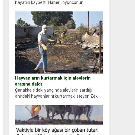
hayatını kaybetti. Haberi, oyuncunun
menajerlik ajansı duyurdu. Renda Güner,
sosyal medya hesabında “Usta Oyuncumuz ve
çok değerli dostumuz...
Hayvanların kurtarmak için alevlerin
arasına daldı
Çanakkale’deki yangında alevlerin sardığı
ahırdaki hayvanlarını kurtarmak isteyen Zeki
Demir (66) ölümden döndü. Yüzünde ve
ellerinde yanıklar oluşan Demir, kâbus dolu
anları anlattı… Merkeze bağlı...