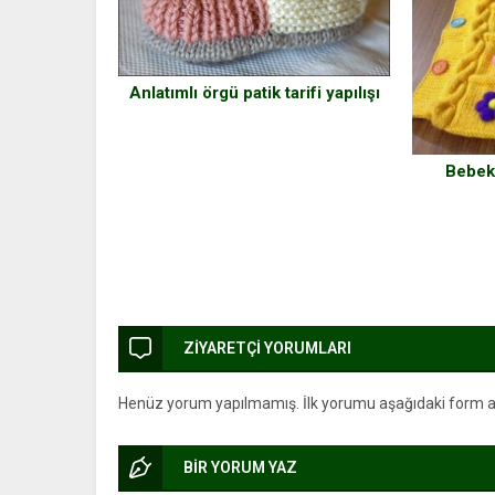
Anlatımlı örgü patik tarifi yapılışı
Bebek
ZİYARETÇİ YORUMLARI
Henüz yorum yapılmamış. İlk yorumu aşağıdaki form arac
BİR YORUM YAZ