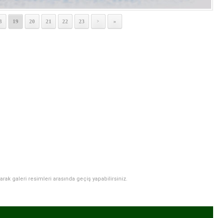
8
19
20
21
22
23
»
>
narak galeri resimleri arasında geçiş yapabilirsiniz.