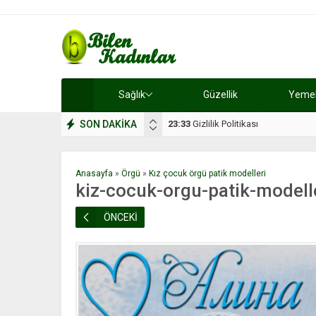
Sağlık
Güzellik
Yemek 
SON DAKİKA
17:08
Dilan, düğününe 5 gün kala hay
Anasayfa
»
Örgü
»
Kız çocuk örgü patik modelleri
kiz-cocuk-orgu-patik-modell
ÖNCEKİ