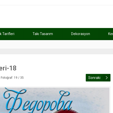
Tarifleri
Takı Tasarım
Dekorasyon
Ke
atını kaybetti
11:37
Günde 2 saat ça
eri-18
Sonraki
Fotoğraf: 19 / 35