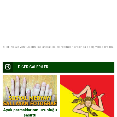
Bilgi: Klavye yön tuşlarını kullanarak galeri resimleri arasında geçiş yapabilirsiniz.
DİĞER GALERİLER
Ayak parmaklarının uzunluğu
şaşırttı