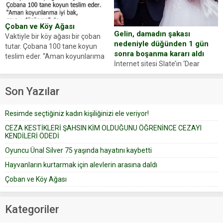
anlattı… Merkeze bağlı...
dostumuz...
Çoban ve Köy Ağası
Gelin, damadın şakası
Vaktiyle bir köy ağası bir çoban
nedeniyle düğünden 1 gün
tutar. Çobana 100 tane koyun
sonra boşanma kararı aldı
teslim eder. “Aman koyunlarıma
İnternet sitesi Slate’in ‘Dear
iyi bak, parayı düşünme” der
Prudence’ isimli tavsiye köşesine
Çoban koyunları alır gider. Aylar...
geçtiğimiz yıl 13 Ocak’ta yollanan
Son Yazılar
bir yazıya göre, bir gelin, eşi
düğün pastasını suratına
Resimde seçtiğiniz kadın kişiliğinizi ele veriyor!
yapıştırdığı için düğünden...
CEZA KESTİKLERİ ŞAHSIN KİM OLDUĞUNU ÖĞRENİNCE CEZAYI
KENDİLERİ ÖDEDİ
Oyuncu Ünal Silver 75 yaşında hayatını kaybetti
Hayvanların kurtarmak için alevlerin arasına daldı
Çoban ve Köy Ağası
Kategoriler