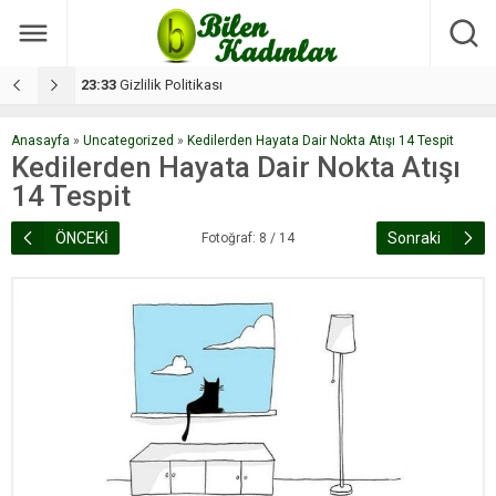
17:08
Dilan, düğününe 5 gün kala hayatını kaybetti
1
Anasayfa
»
Uncategorized
»
Kedilerden Hayata Dair Nokta Atışı 14 Tespit
Kedilerden Hayata Dair Nokta Atışı
14 Tespit
ÖNCEKİ
Sonraki
Fotoğraf: 8 / 14