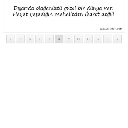
«
5
6
7
8
9
10
11
12
»
<
>