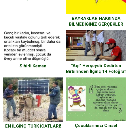
BAYRAKLAR HAKKINDA
BİLMEDİĞİNİZ GERÇEKLER
“Açı” Herşeydir Dedirten
Sihirli Keman
Birbirinden İlginç 14 Fotoğraf
Çocuklarımızı Cinsel
EN İLGİNÇ TÜRK İCATLARI!