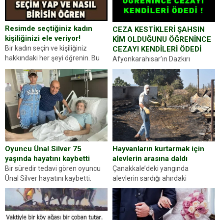
Resimde seçtiğiniz kadın
CEZA KESTİKLERİ ŞAHSIN
kişiliğinizi ele veriyor!
KİM OLDUĞUNU ÖĞRENİNCE
Bir kadın seçin ve kişiliğiniz
CEZAYI KENDİLERİ ÖDEDİ
hakkındaki her şeyi öğrenin. Bu
Afyonkarahisar’ın Dazkırı
kez karşınıza oldukça farklı bir
ilçesinde trafik uygulaması
kişilik testiyle çıkıyoruz. Resimde
yapan jandarma ekipleri
gördüğünüz kadın figürlerinden
durdurdukları bir otomobilin
dikkatinizi en...
sürücüsünden ehliyet ve ruhsat
sorup belgelerini istedi. Sürücü
Abdurrahman Ö.nün verdiği
evraklarda eksik olduğunu...
Hayvanların kurtarmak için
Oyuncu Ünal Silver 75
alevlerin arasına daldı
yaşında hayatını kaybetti
Çanakkale’deki yangında
Bir süredir tedavi gören oyuncu
alevlerin sardığı ahırdaki
Ünal Silver hayatını kaybetti.
hayvanlarını kurtarmak isteyen
Haberi, oyuncunun menajerlik
Zeki Demir (66) ölümden döndü.
ajansı duyurdu. Renda Güner,
Yüzünde ve ellerinde yanıklar
sosyal medya hesabında “Usta
oluşan Demir, kâbus dolu anları
Oyuncumuz ve çok değerli