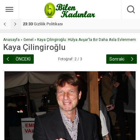
17:08
Dilan, düğününe 5 gün kala hayatını kaybetti
1
Anasayfa
»
Genel
»
Kaya Çilingiroğlu: Hülya Avşar'la Bir Daha Asla Evlenmem
Kaya Çilingiroğlu
ÖNCEKİ
Sonraki
Fotoğraf: 2 / 3