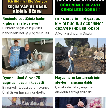
Resimde seçtiğiniz kadın
CEZA KESTİKLERİ ŞAHSIN
kişiliğinizi ele veriyor!
KİM OLDUĞUNU ÖĞRENİNCE
Bir kadın seçin ve kişiliğiniz
CEZAYI KENDİLERİ ÖDEDİ
hakkındaki her şeyi öğrenin. Bu
Afyonkarahisar’ın Dazkırı
kez karşınıza oldukça farklı bir
ilçesinde trafik uygulaması
kişilik testiyle çıkıyoruz. Resimde
yapan jandarma ekipleri
gördüğünüz kadın figürlerinden
durdurdukları bir otomobilin
dikkatinizi en...
sürücüsünden ehliyet ve ruhsat
sorup belgelerini istedi. Sürücü
Abdurrahman Ö.nün verdiği
evraklarda eksik olduğunu...
Hayvanların kurtarmak için
Oyuncu Ünal Silver 75
alevlerin arasına daldı
yaşında hayatını kaybetti
Çanakkale’deki yangında
Bir süredir tedavi gören oyuncu
alevlerin sardığı ahırdaki
Ünal Silver hayatını kaybetti.
hayvanlarını kurtarmak isteyen
Haberi, oyuncunun menajerlik
Zeki Demir (66) ölümden döndü.
ajansı duyurdu. Renda Güner,
Yüzünde ve ellerinde yanıklar
sosyal medya hesabında “Usta