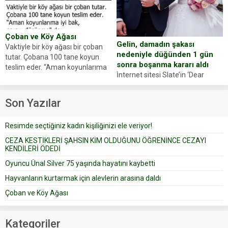
oluşan Demir, kâbus dolu anları
Oyuncumuz ve çok değerli
anlattı… Merkeze bağlı...
dostumuz...
Çoban ve Köy Ağası
Gelin, damadın şakası
Vaktiyle bir köy ağası bir çoban
nedeniyle düğünden 1 gün
tutar. Çobana 100 tane koyun
sonra boşanma kararı aldı
teslim eder. “Aman koyunlarıma
İnternet sitesi Slate’in ‘Dear
iyi bak, parayı düşünme” der
Prudence’ isimli tavsiye köşesine
Çoban koyunları alır gider. Aylar...
geçtiğimiz yıl 13 Ocak’ta yollanan
Son Yazılar
bir yazıya göre, bir gelin, eşi
düğün pastasını suratına
Resimde seçtiğiniz kadın kişiliğinizi ele veriyor!
yapıştırdığı için düğünden...
CEZA KESTİKLERİ ŞAHSIN KİM OLDUĞUNU ÖĞRENİNCE CEZAYI
KENDİLERİ ÖDEDİ
Oyuncu Ünal Silver 75 yaşında hayatını kaybetti
Hayvanların kurtarmak için alevlerin arasına daldı
Çoban ve Köy Ağası
Kategoriler