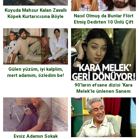
Kuyuda Mahsur Kalan Zavallı
Nasıl Olmuş da Bunlar Flört
Köpek Kurtarıcısına Böyle
Etmiş Dedirten 10 Ünlü Çift
Teşekkür Etti
Gülen yüzüm, iyi kalplim,
mert adamım, özledim be!
90’ların efsane dizisi ‘Kara
Melek’le ünlenen Sanem
Çelik kamera karşısına o
popüler diziyle geri dönüyor!
Evsiz Adamın Sokak