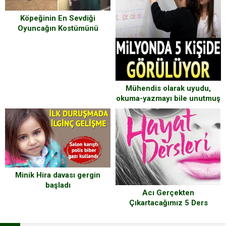
Köpeğinin En Sevdiği
Oyuncağın Kostümünü
Giyerek Yanına Gitti – Bakın
Köpek Ne Tepki Verdi
Mühendis olarak uyudu,
okuma-yazmayı bile unutmuş
şekilde uyandı
Minik Hira davası gergin
başladı
Acı Gerçekten
Çıkartacağımız 5 Ders