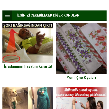
İLGİNİZİ ÇEKEBİLECEK DİĞER KONULAR
İş adamının hayatını kararttı!
Yeni İğne Oyaları