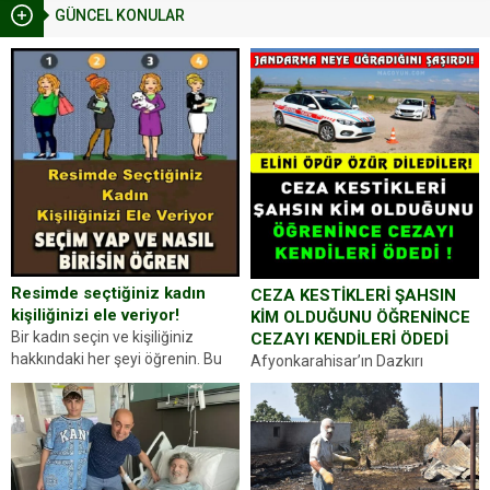
GÜNCEL KONULAR
Resimde seçtiğiniz kadın
CEZA KESTİKLERİ ŞAHSIN
kişiliğinizi ele veriyor!
KİM OLDUĞUNU ÖĞRENİNCE
Bir kadın seçin ve kişiliğiniz
CEZAYI KENDİLERİ ÖDEDİ
hakkındaki her şeyi öğrenin. Bu
Afyonkarahisar’ın Dazkırı
kez karşınıza oldukça farklı bir
ilçesinde trafik uygulaması
kişilik testiyle çıkıyoruz. Resimde
yapan jandarma ekipleri
gördüğünüz kadın figürlerinden
durdurdukları bir otomobilin
dikkatinizi en...
sürücüsünden ehliyet ve ruhsat
sorup belgelerini istedi. Sürücü