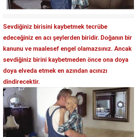
Sevdiğiniz birisini kaybetmek tecrübe
edeceğiniz en acı şeylerden biridir. Doğanın bir
kanunu ve maalesef engel olamazsınız. Ancak
sevdiğiniz birini kaybetmeden önce ona doya
doya elveda etmek en azından acınızı
dindirecektir.