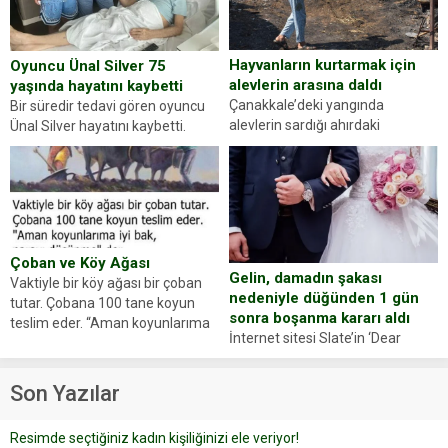
Abdurrahman Ö.nün verdiği
evraklarda eksik olduğunu...
Hayvanların kurtarmak için
Oyuncu Ünal Silver 75
alevlerin arasına daldı
yaşında hayatını kaybetti
Çanakkale’deki yangında
Bir süredir tedavi gören oyuncu
alevlerin sardığı ahırdaki
Ünal Silver hayatını kaybetti.
hayvanlarını kurtarmak isteyen
Haberi, oyuncunun menajerlik
Zeki Demir (66) ölümden döndü.
ajansı duyurdu. Renda Güner,
Yüzünde ve ellerinde yanıklar
sosyal medya hesabında “Usta
oluşan Demir, kâbus dolu anları
Oyuncumuz ve çok değerli
anlattı… Merkeze bağlı...
dostumuz...
Çoban ve Köy Ağası
Gelin, damadın şakası
Vaktiyle bir köy ağası bir çoban
nedeniyle düğünden 1 gün
tutar. Çobana 100 tane koyun
sonra boşanma kararı aldı
teslim eder. “Aman koyunlarıma
İnternet sitesi Slate’in ‘Dear
iyi bak, parayı düşünme” der
Prudence’ isimli tavsiye köşesine
Çoban koyunları alır gider. Aylar...
geçtiğimiz yıl 13 Ocak’ta yollanan
Son Yazılar
bir yazıya göre, bir gelin, eşi
düğün pastasını suratına
Resimde seçtiğiniz kadın kişiliğinizi ele veriyor!
yapıştırdığı için düğünden...