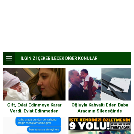
İLGİNİZİ ÇEKEBİLECEK DİĞER KONULAR
Çift, Evlat Edinmeye Karar
Oğluyla Kahvaltı Eden Baba
Verdi. Evlat Edinmeden
Aracının Sileceğinde
Hemen Önce Öğrendikleri
Bulduğu Nottan Çok Etkilendi
Şeye İnanamadılar!