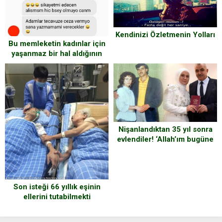
Kendinizi Özletmenin Yolları
Bu memleketin kadınlar için
yaşanmaz bir hal aldığının
işte bir başka kanıtı
Nişanlandıktan 35 yıl sonra
evlendiler! ‘Allah’ım bugüne
nasip etti’
Son isteği 66 yıllık eşinin
ellerini tutabilmekti