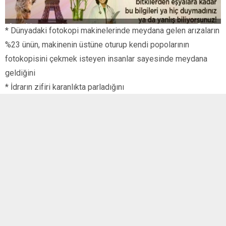
* Dünyadaki fotokopi makinelerinde meydana gelen arızaların
%23 ünün, makinenin üstüne oturup kendi popolarının
fotokopisini çekmek isteyen insanlar sayesinde meydana
geldiğini
* İdrarın zifiri karanlıkta parladığını
* Eğer çok şiddetli hapşırırsan, kaburgalarından birini
kırabileceğini
* Hapşırmayı engellemeye çalışırsan, başındaki veya
boynundaki damarlardan birinin yırtılabileceğini ve
ölebileceğini
* Hapşırdığın sırada gözlerini açık tutmaya çalışırsan,
yerlerinden fırlayabileceklerini
* Domuzların vücut yapılarından dolayı hiçbir zaman başlarını