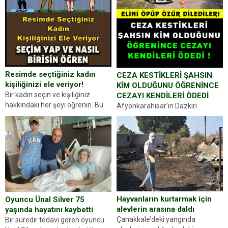
Resimde seçtiğiniz kadın
CEZA KESTİKLERİ ŞAHSIN
kişiliğinizi ele veriyor!
KİM OLDUĞUNU ÖĞRENİNCE
Bir kadın seçin ve kişiliğiniz
CEZAYI KENDİLERİ ÖDEDİ
hakkındaki her şeyi öğrenin. Bu
Afyonkarahisar’ın Dazkırı
kez karşınıza oldukça farklı bir
ilçesinde trafik uygulaması
kişilik testiyle çıkıyoruz. Resimde
yapan jandarma ekipleri
gördüğünüz kadın figürlerinden
durdurdukları bir otomobilin
dikkatinizi en...
sürücüsünden ehliyet ve ruhsat
sorup belgelerini istedi. Sürücü
Abdurrahman Ö.nün verdiği
evraklarda eksik olduğunu...
Hayvanların kurtarmak için
Oyuncu Ünal Silver 75
alevlerin arasına daldı
yaşında hayatını kaybetti
Çanakkale’deki yangında
Bir süredir tedavi gören oyuncu