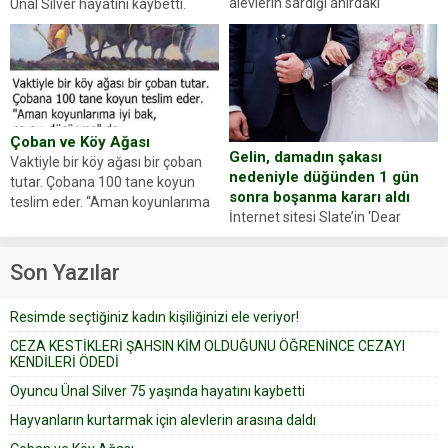
alevlerin sardığı ahırdaki
Ünal Silver hayatını kaybetti.
hayvanlarını kurtarmak isteyen
Haberi, oyuncunun menajerlik
Zeki Demir (66) ölümden döndü.
ajansı duyurdu. Renda Güner,
Yüzünde ve ellerinde yanıklar
sosyal medya hesabında “Usta
oluşan Demir, kâbus dolu anları
Oyuncumuz ve çok değerli
anlattı… Merkeze bağlı...
dostumuz...
Çoban ve Köy Ağası
Gelin, damadın şakası
Vaktiyle bir köy ağası bir çoban
nedeniyle düğünden 1 gün
tutar. Çobana 100 tane koyun
sonra boşanma kararı aldı
teslim eder. “Aman koyunlarıma
İnternet sitesi Slate’in ‘Dear
iyi bak, parayı düşünme” der
Prudence’ isimli tavsiye köşesine
Çoban koyunları alır gider. Aylar...
geçtiğimiz yıl 13 Ocak’ta yollanan
Son Yazılar
bir yazıya göre, bir gelin, eşi
düğün pastasını suratına
Resimde seçtiğiniz kadın kişiliğinizi ele veriyor!
yapıştırdığı için düğünden...
CEZA KESTİKLERİ ŞAHSIN KİM OLDUĞUNU ÖĞRENİNCE CEZAYI
KENDİLERİ ÖDEDİ
Oyuncu Ünal Silver 75 yaşında hayatını kaybetti
Hayvanların kurtarmak için alevlerin arasına daldı