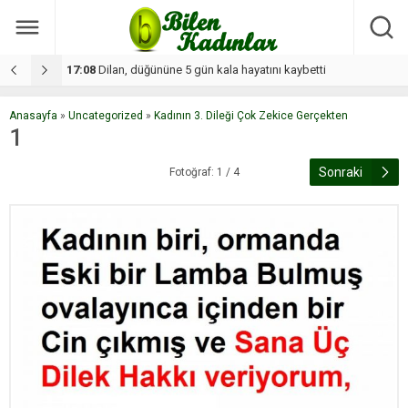
17:08
Dilan, düğününe 5 gün kala hayatını kaybetti
1
Anasayfa
»
Uncategorized
»
Kadının 3. Dileği Çok Zekice Gerçekten
1
Sonraki
Fotoğraf: 1 / 4