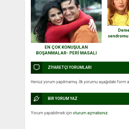
Demet
sendromu 
çocuğu
EN ÇOK KONUŞULAN
BOŞANMALAR- PERİ MASALI
ÇABUK BİTTİ
ZİYARETÇİ YORUMLARI
Henüz yorum yapılmamış. İlk yorumu aşağıdaki form arac
BİR YORUM YAZ
Yorum yapabilmek için
oturum açmalısınız
.