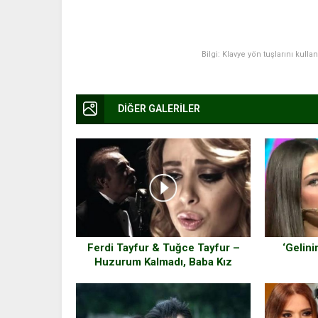
Bilgi: Klavye yön tuşlarını kulla
DİĞER GALERİLER
Ferdi Tayfur & Tuğce Tayfur –
‘Gelin
Huzurum Kalmadı, Baba Kız
Muhteşem Düet