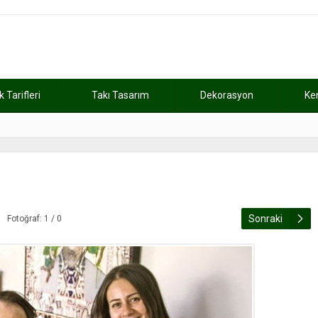
Tarifleri
Takı Tasarım
Dekorasyon
Ke
atını kaybetti
11:37
Günde 2 saat ça
Sonraki
Fotoğraf: 1 / 0