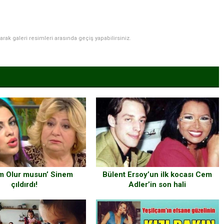
narak galeri resimleri arasında geçiş yapabilirsiniz.
im Olur musun’ Sinem
Bülent Ersoy’un ilk kocası Cem
çıldırdı!
Adler’in son hali