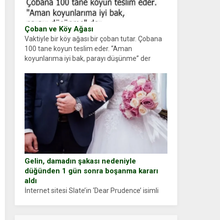
Çoban ve Köy Ağası
Vaktiyle bir köy ağası bir çoban tutar. Çobana
100 tane koyun teslim eder. “Aman
koyunlarıma iyi bak, parayı düşünme” der
Çoban koyunları alır gider. Aylar...
Gelin, damadın şakası nedeniyle
düğünden 1 gün sonra boşanma kararı
aldı
İnternet sitesi Slate’in ‘Dear Prudence’ isimli
tavsiye köşesine geçtiğimiz yıl 13 Ocak’ta
yollanan bir yazıya göre, bir gelin, eşi düğün
pastasını suratına yapıştırdığı için düğünden...