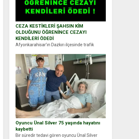
CEZA KESTİKLERİ ŞAHSIN KİM
OLDUĞUNU ÖĞRENİNCE CEZAYI
KENDİLERİ ÖDEDİ
Afyonkarahisar’ın Dazkırı ilçesinde trafik
uygulaması yapan jandarma ekipleri
durdurdukları bir otomobilin sürücüsünden
ehliyet ve ruhsat sorup belgelerini istedi.
Sürücü Abdurrahman Ö.nün verdiği evraklarda
eksik olduğunu...
Oyuncu Ünal Silver 75 yaşında hayatını
kaybetti
Bir süredir tedavi gören oyuncu Ünal Silver