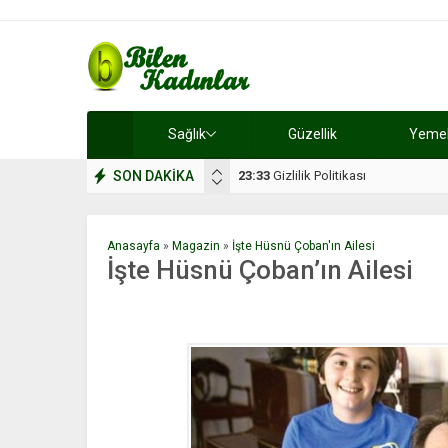
Sağlık
Güzellik
Yemek 
SON DAKİKA
17:08
Dilan, düğününe 5 gün kala hay
Anasayfa
»
Magazin
»
İşte Hüsnü Çoban'ın Ailesi
İşte Hüsnü Çoban’ın Ailesi