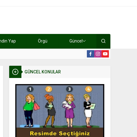
ndin Yap
Örgü
Güncel
lışıyorlar 15 bin tl kazanıyorlar
19:2
GÜNCEL KONULAR