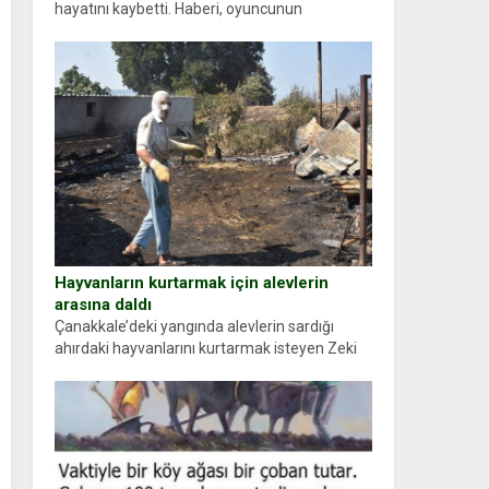
hayatını kaybetti. Haberi, oyuncunun
menajerlik ajansı duyurdu. Renda Güner,
sosyal medya hesabında “Usta Oyuncumuz ve
çok değerli dostumuz...
Hayvanların kurtarmak için alevlerin
arasına daldı
Çanakkale’deki yangında alevlerin sardığı
ahırdaki hayvanlarını kurtarmak isteyen Zeki
Demir (66) ölümden döndü. Yüzünde ve
ellerinde yanıklar oluşan Demir, kâbus dolu
anları anlattı… Merkeze bağlı...