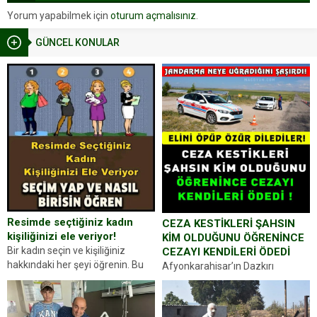
Yorum yapabilmek için
oturum açmalısınız
.
GÜNCEL KONULAR
Resimde seçtiğiniz kadın
CEZA KESTİKLERİ ŞAHSIN
kişiliğinizi ele veriyor!
KİM OLDUĞUNU ÖĞRENİNCE
Bir kadın seçin ve kişiliğiniz
CEZAYI KENDİLERİ ÖDEDİ
hakkındaki her şeyi öğrenin. Bu
Afyonkarahisar’ın Dazkırı
kez karşınıza oldukça farklı bir
ilçesinde trafik uygulaması
kişilik testiyle çıkıyoruz. Resimde
yapan jandarma ekipleri
gördüğünüz kadın figürlerinden
durdurdukları bir otomobilin