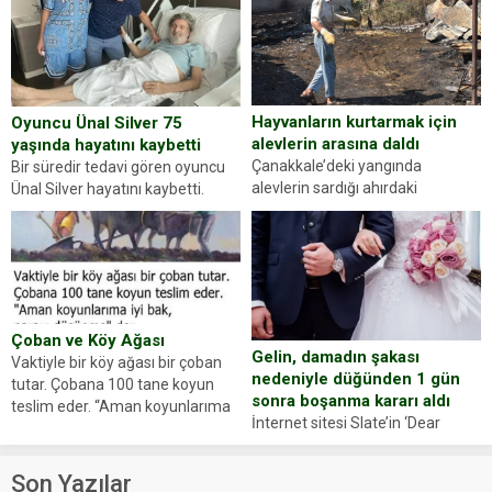
dikkatinizi en...
sürücüsünden ehliyet ve ruhsat
sorup belgelerini istedi. Sürücü
Abdurrahman Ö.nün verdiği
evraklarda eksik olduğunu...
Hayvanların kurtarmak için
Oyuncu Ünal Silver 75
alevlerin arasına daldı
yaşında hayatını kaybetti
Çanakkale’deki yangında
Bir süredir tedavi gören oyuncu
alevlerin sardığı ahırdaki
Ünal Silver hayatını kaybetti.
hayvanlarını kurtarmak isteyen
Haberi, oyuncunun menajerlik
Zeki Demir (66) ölümden döndü.
ajansı duyurdu. Renda Güner,
Yüzünde ve ellerinde yanıklar
sosyal medya hesabında “Usta
oluşan Demir, kâbus dolu anları
Oyuncumuz ve çok değerli
anlattı… Merkeze bağlı...
dostumuz...
Çoban ve Köy Ağası
Gelin, damadın şakası
Vaktiyle bir köy ağası bir çoban
nedeniyle düğünden 1 gün
tutar. Çobana 100 tane koyun
sonra boşanma kararı aldı
teslim eder. “Aman koyunlarıma
İnternet sitesi Slate’in ‘Dear
iyi bak, parayı düşünme” der
Prudence’ isimli tavsiye köşesine
Çoban koyunları alır gider. Aylar...
geçtiğimiz yıl 13 Ocak’ta yollanan
Son Yazılar
bir yazıya göre, bir gelin, eşi