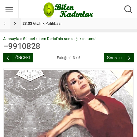
17:08
Dilan, düğününe 5 gün kala hayatını kaybetti
1
Anasayfa
»
Güncel
»
İrem Derici'nin son sağlık durumu!
–9910828
ÖNCEKİ
Sonraki
Fotoğraf: 3 / 6