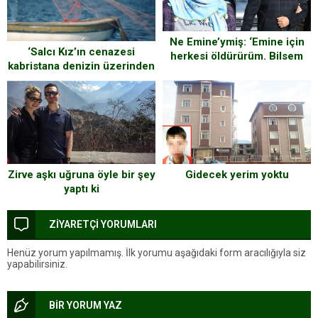
Ne Emine’ymiş: ‘Emine için
‘Salcı Kız’ın cenazesi
herkesi öldürürüm. Bilsem
kabristana denizin üzerinden
eski kocasını da öldürürdüm’
götürüldü. Yürek burkan bir
hayat hikayesi
Gidecek yerim yoktu
Zirve aşkı uğruna öyle bir şey
yaptı ki
ZİYARETÇİ YORUMLARI
Henüz yorum yapılmamış. İlk yorumu aşağıdaki form aracılığıyla siz
yapabilirsiniz.
BİR YORUM YAZ