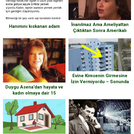
İnanılmaz Ama Ameliyattan
Hanımını kıskanan adam
Çıktıktan Sonra Amerikalı
Kadının Dili Değişti
Evine Kimsenin Girmesine
İzin Vermiyordu – Sonunda
Duygu Asena’dan hayata ve
Kapısını Açınca Görenler
kadın olmaya dair 15
Şaşırdı
muhteşem tespit