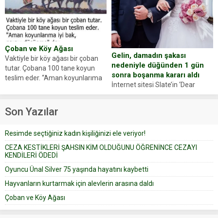
Zeki Demir (66) ölümden döndü.
ajansı duyurdu. Renda Güner,
Yüzünde ve ellerinde yanıklar
sosyal medya hesabında “Usta
oluşan Demir, kâbus dolu anları
Oyuncumuz ve çok değerli
anlattı… Merkeze bağlı...
dostumuz...
Çoban ve Köy Ağası
Gelin, damadın şakası
Vaktiyle bir köy ağası bir çoban
nedeniyle düğünden 1 gün
tutar. Çobana 100 tane koyun
sonra boşanma kararı aldı
teslim eder. “Aman koyunlarıma
İnternet sitesi Slate’in ‘Dear
iyi bak, parayı düşünme” der
Prudence’ isimli tavsiye köşesine
Çoban koyunları alır gider. Aylar...
geçtiğimiz yıl 13 Ocak’ta yollanan
Son Yazılar
bir yazıya göre, bir gelin, eşi
düğün pastasını suratına
Resimde seçtiğiniz kadın kişiliğinizi ele veriyor!
yapıştırdığı için düğünden...
CEZA KESTİKLERİ ŞAHSIN KİM OLDUĞUNU ÖĞRENİNCE CEZAYI
KENDİLERİ ÖDEDİ
Oyuncu Ünal Silver 75 yaşında hayatını kaybetti
Hayvanların kurtarmak için alevlerin arasına daldı
Çoban ve Köy Ağası