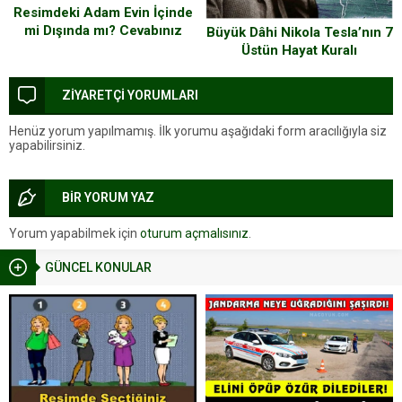
Resimdeki Adam Evin İçinde
mi Dışında mı? Cevabınız
Büyük Dâhi Nikola Tesla’nın 7
Sizinle İlgili Birçok Şeyi
Üstün Hayat Kuralı
Açığa Çıkarıyor
ZİYARETÇİ YORUMLARI
Henüz yorum yapılmamış. İlk yorumu aşağıdaki form aracılığıyla siz
yapabilirsiniz.
BİR YORUM YAZ
Yorum yapabilmek için
oturum açmalısınız
.
GÜNCEL KONULAR