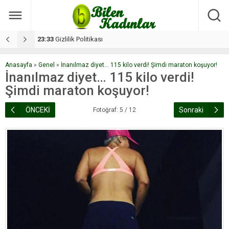
17:08
Dilan, düğününe 5 gün kala hayatını kaybetti
1
Anasayfa
»
Genel
»
İnanılmaz diyet… 115 kilo verdi! Şimdi maraton koşuyor!
İnanılmaz diyet… 115 kilo verdi!
Şimdi maraton koşuyor!
ÖNCEKİ
Sonraki
Fotoğraf: 5 / 12