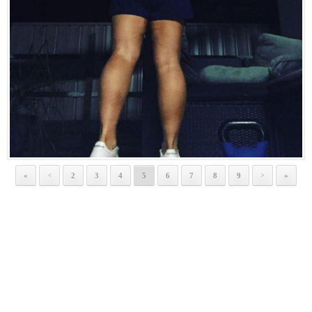
«
2
3
4
5
6
7
8
9
»
<
>