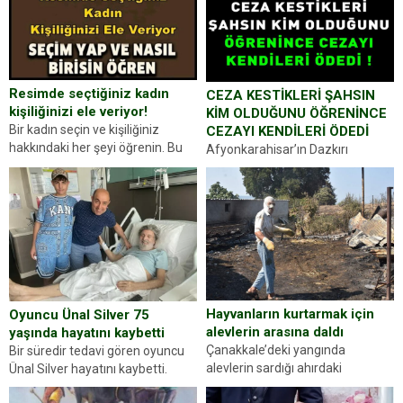
Resimde seçtiğiniz kadın
CEZA KESTİKLERİ ŞAHSIN
kişiliğinizi ele veriyor!
KİM OLDUĞUNU ÖĞRENİNCE
Bir kadın seçin ve kişiliğiniz
CEZAYI KENDİLERİ ÖDEDİ
hakkındaki her şeyi öğrenin. Bu
Afyonkarahisar’ın Dazkırı
kez karşınıza oldukça farklı bir
ilçesinde trafik uygulaması
kişilik testiyle çıkıyoruz. Resimde
yapan jandarma ekipleri
gördüğünüz kadın figürlerinden
durdurdukları bir otomobilin
dikkatinizi en...
sürücüsünden ehliyet ve ruhsat
sorup belgelerini istedi. Sürücü
Abdurrahman Ö.nün verdiği
evraklarda eksik olduğunu...
Hayvanların kurtarmak için
Oyuncu Ünal Silver 75
alevlerin arasına daldı
yaşında hayatını kaybetti
Çanakkale’deki yangında
Bir süredir tedavi gören oyuncu
alevlerin sardığı ahırdaki
Ünal Silver hayatını kaybetti.
hayvanlarını kurtarmak isteyen
Haberi, oyuncunun menajerlik