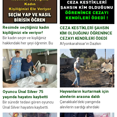
Resimde seçtiğiniz kadın
CEZA KESTİKLERİ ŞAHSIN
kişiliğinizi ele veriyor!
KİM OLDUĞUNU ÖĞRENİNCE
Bir kadın seçin ve kişiliğiniz
CEZAYI KENDİLERİ ÖDEDİ
hakkındaki her şeyi öğrenin. Bu
Afyonkarahisar’ın Dazkırı
kez karşınıza oldukça farklı bir
ilçesinde trafik uygulaması
kişilik testiyle çıkıyoruz. Resimde
yapan jandarma ekipleri
gördüğünüz kadın figürlerinden
durdurdukları bir otomobilin
dikkatinizi en...
sürücüsünden ehliyet ve ruhsat
sorup belgelerini istedi. Sürücü
Abdurrahman Ö.nün verdiği
evraklarda eksik olduğunu...
Hayvanların kurtarmak için
Oyuncu Ünal Silver 75
alevlerin arasına daldı
yaşında hayatını kaybetti
Çanakkale’deki yangında
Bir süredir tedavi gören oyuncu
alevlerin sardığı ahırdaki
Ünal Silver hayatını kaybetti.
hayvanlarını kurtarmak isteyen
Haberi, oyuncunun menajerlik