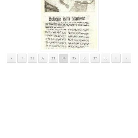
«
31
32
33
34
35
36
37
38
»
<
>