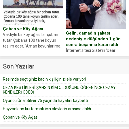
Zeki Demir (66) ölümden döndü.
ajansı duyurdu. Renda Güner,
Yüzünde ve ellerinde yanıklar
sosyal medya hesabında “Usta
oluşan Demir, kâbus dolu anları
Oyuncumuz ve çok değerli
anlattı… Merkeze bağlı...
dostumuz...
Çoban ve Köy Ağası
Gelin, damadın şakası
Vaktiyle bir köy ağası bir çoban
nedeniyle düğünden 1 gün
tutar. Çobana 100 tane koyun
sonra boşanma kararı aldı
teslim eder. “Aman koyunlarıma
İnternet sitesi Slate’in ‘Dear
iyi bak, parayı düşünme” der
Prudence’ isimli tavsiye köşesine
Çoban koyunları alır gider. Aylar...
geçtiğimiz yıl 13 Ocak’ta yollanan
Son Yazılar
bir yazıya göre, bir gelin, eşi
düğün pastasını suratına
Resimde seçtiğiniz kadın kişiliğinizi ele veriyor!
yapıştırdığı için düğünden...
CEZA KESTİKLERİ ŞAHSIN KİM OLDUĞUNU ÖĞRENİNCE CEZAYI
KENDİLERİ ÖDEDİ
Oyuncu Ünal Silver 75 yaşında hayatını kaybetti
Hayvanların kurtarmak için alevlerin arasına daldı
Çoban ve Köy Ağası