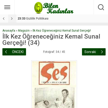
17:08
Dilan, düğününe 5 gün kala hayatını kaybetti
1
Anasayfa
»
Magazin
»
İlk Kez Öğreneceğiniz Kemal Sunal Gerçeği!
İlk Kez Öğreneceğiniz Kemal Sunal
Gerçeği! (34)
ÖNCEKİ
Sonraki
Fotoğraf: 34 / 45