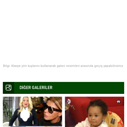
Bilgi: Klavye yön tuşlarını kullanarak galeri resimleri arasında geçiş yapabilirsiniz.
DİĞER GALERİLER