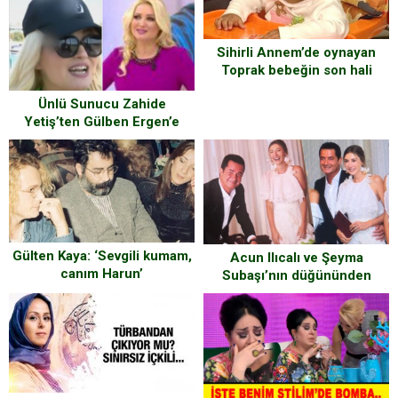
Sihirli Annem’de oynayan
Toprak bebeğin son hali
Ünlü Sunucu Zahide
Yetiş’ten Gülben Ergen’e
Şoke Eden Sözler
Gülten Kaya: ‘Sevgili kumam,
Acun Ilıcalı ve Şeyma
canım Harun’
Subaşı’nın düğününden
fotoğraflar