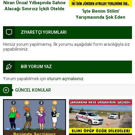
Niran Ünsal Yılbaşında Sahne
Alacağı Sınırsız İçkili Otelde
‘İşte Benim Stilim’
Türbanını Çıkaracak mı?
Yarışmasında Şok Eden
Ayrılık!
ZİYARETÇİ YORUMLARI
Henüz yorum yapılmamış. İlk yorumu aşağıdaki form aracılığıyla siz
yapabilirsiniz.
BİR YORUM YAZ
Yorum yapabilmek için
oturum açmalısınız
.
GÜNCEL KONULAR