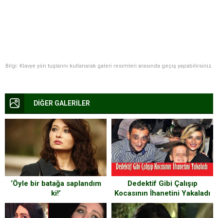
Bilgi: Klavye yön tuşlarını kullanarak galeri resimleri arasında geçiş yapabilirsiniz.
DİĞER GALERİLER
‘Öyle bir batağa saplandım
Dedektif Gibi Çalışıp
ki!’
Kocasının İhanetini Yakaladı