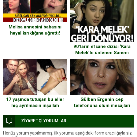
Melisa annesini babasını
hayal kırıklığına uğrattı!
90’ların efsane dizisi ‘Kara
Melek’le ünlenen Sanem
Çelik kamera karşısına o
popüler diziyle geri dönüyor!
17 yaşında tutuşan bu eller
Gülben Ergenin cep
hiç ayrılmasın inşallah
telefonuna ölüm mesajları
atan iki kişi gözaltına alındı
ZİYARETÇİ YORUMLARI
Henüz yorum yapılmamış. İlk yorumu aşağıdaki form aracılığıyla siz