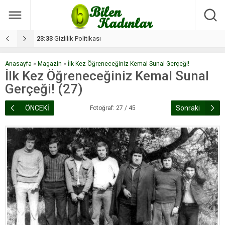
17:08
Dilan, düğününe 5 gün kala hayatını kaybetti
1
Anasayfa
»
Magazin
»
İlk Kez Öğreneceğiniz Kemal Sunal Gerçeği!
İlk Kez Öğreneceğiniz Kemal Sunal
Gerçeği! (27)
ÖNCEKİ
Sonraki
Fotoğraf: 27 / 45