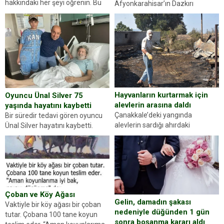
hakkındaki her şeyi öğrenin. Bu
Afyonkarahisar’ın Dazkırı
kez karşınıza oldukça farklı bir
ilçesinde trafik uygulaması
kişilik testiyle çıkıyoruz. Resimde
yapan jandarma ekipleri
gördüğünüz kadın figürlerinden
durdurdukları bir otomobilin
dikkatinizi en...
sürücüsünden ehliyet ve ruhsat
sorup belgelerini istedi. Sürücü
Abdurrahman Ö.nün verdiği
evraklarda eksik olduğunu...
Hayvanların kurtarmak için
Oyuncu Ünal Silver 75
alevlerin arasına daldı
yaşında hayatını kaybetti
Çanakkale’deki yangında
Bir süredir tedavi gören oyuncu
alevlerin sardığı ahırdaki
Ünal Silver hayatını kaybetti.
hayvanlarını kurtarmak isteyen
Haberi, oyuncunun menajerlik
Zeki Demir (66) ölümden döndü.
ajansı duyurdu. Renda Güner,
Yüzünde ve ellerinde yanıklar
sosyal medya hesabında “Usta
oluşan Demir, kâbus dolu anları
Oyuncumuz ve çok değerli
anlattı… Merkeze bağlı...
dostumuz...
Çoban ve Köy Ağası
Gelin, damadın şakası
Vaktiyle bir köy ağası bir çoban
nedeniyle düğünden 1 gün
tutar. Çobana 100 tane koyun
sonra boşanma kararı aldı