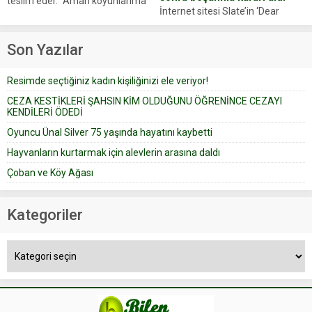
teslim eder. “Aman koyunlarıma
İnternet sitesi Slate’in ‘Dear
iyi bak, parayı düşünme” der
Prudence’ isimli tavsiye köşesine
Çoban koyunları alır gider. Aylar...
geçtiğimiz yıl 13 Ocak’ta yollanan
Son Yazılar
bir yazıya göre, bir gelin, eşi
düğün pastasını suratına
Resimde seçtiğiniz kadın kişiliğinizi ele veriyor!
yapıştırdığı için düğünden...
CEZA KESTİKLERİ ŞAHSIN KİM OLDUĞUNU ÖĞRENİNCE CEZAYI
KENDİLERİ ÖDEDİ
Oyuncu Ünal Silver 75 yaşında hayatını kaybetti
Hayvanların kurtarmak için alevlerin arasına daldı
Çoban ve Köy Ağası
Kategoriler