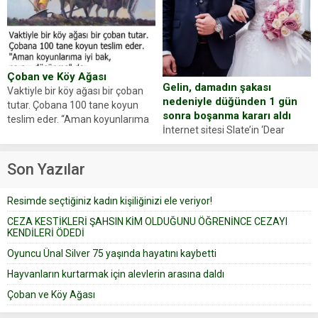
Zeki Demir (66) ölümden döndü.
ajansı duyurdu. Renda Güner,
Yüzünde ve ellerinde yanıklar
sosyal medya hesabında “Usta
oluşan Demir, kâbus dolu anları
Oyuncumuz ve çok değerli
anlattı… Merkeze bağlı...
dostumuz...
Çoban ve Köy Ağası
Gelin, damadın şakası
Vaktiyle bir köy ağası bir çoban
nedeniyle düğünden 1 gün
tutar. Çobana 100 tane koyun
sonra boşanma kararı aldı
teslim eder. “Aman koyunlarıma
İnternet sitesi Slate’in ‘Dear
iyi bak, parayı düşünme” der
Prudence’ isimli tavsiye köşesine
Çoban koyunları alır gider. Aylar...
geçtiğimiz yıl 13 Ocak’ta yollanan
Son Yazılar
bir yazıya göre, bir gelin, eşi
düğün pastasını suratına
Resimde seçtiğiniz kadın kişiliğinizi ele veriyor!
yapıştırdığı için düğünden...
CEZA KESTİKLERİ ŞAHSIN KİM OLDUĞUNU ÖĞRENİNCE CEZAYI
KENDİLERİ ÖDEDİ
Oyuncu Ünal Silver 75 yaşında hayatını kaybetti
Hayvanların kurtarmak için alevlerin arasına daldı
Çoban ve Köy Ağası