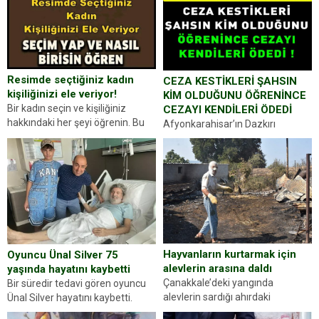
Resimde seçtiğiniz kadın
CEZA KESTİKLERİ ŞAHSIN
kişiliğinizi ele veriyor!
KİM OLDUĞUNU ÖĞRENİNCE
Bir kadın seçin ve kişiliğiniz
CEZAYI KENDİLERİ ÖDEDİ
hakkındaki her şeyi öğrenin. Bu
Afyonkarahisar’ın Dazkırı
kez karşınıza oldukça farklı bir
ilçesinde trafik uygulaması
kişilik testiyle çıkıyoruz. Resimde
yapan jandarma ekipleri
gördüğünüz kadın figürlerinden
durdurdukları bir otomobilin
dikkatinizi en...
sürücüsünden ehliyet ve ruhsat
sorup belgelerini istedi. Sürücü
Abdurrahman Ö.nün verdiği
evraklarda eksik olduğunu...
Hayvanların kurtarmak için
Oyuncu Ünal Silver 75
alevlerin arasına daldı
yaşında hayatını kaybetti
Çanakkale’deki yangında
Bir süredir tedavi gören oyuncu
alevlerin sardığı ahırdaki
Ünal Silver hayatını kaybetti.
hayvanlarını kurtarmak isteyen
Haberi, oyuncunun menajerlik