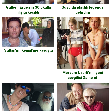
Gülben Ergen’in 30 okulla
Suyu da plastik leğende
ilişiği kesildi
getirdim
Sultan’ım Kemal’ine kavuştu
Meryem Uzerli’nin yeni
sevgilisi Game of
Thrones’tan!