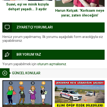
Suavi, eşi ve minik kızıyla
dehşet yaşadı… 3 aydır
Harun Kolçak: ‘Korksam neye
yakalanamadılar
yarar, zaten öleceğim’
ZİYARETÇİ YORUMLARI
Henüz yorum yapılmamış. İlk yorumu aşağıdaki form aracılığıyla siz
yapabilirsiniz.
BİR YORUM YAZ
Yorum yapabilmek için
oturum açmalısınız
.
GÜNCEL KONULAR