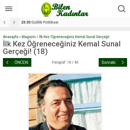
17:08
Dilan, düğününe 5 gün kala hayatını kaybetti
1
Anasayfa
»
Magazin
»
İlk Kez Öğreneceğiniz Kemal Sunal Gerçeği!
İlk Kez Öğreneceğiniz Kemal Sunal
Gerçeği! (18)
ÖNCEKİ
Sonraki
Fotoğraf: 18 / 45