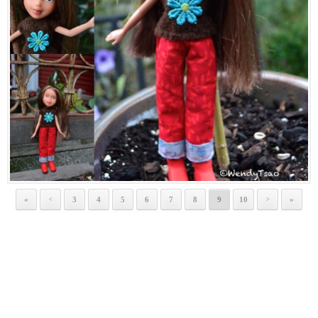
«
3
4
5
6
7
8
9
10
»
<
>