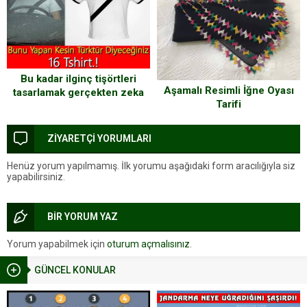
Bu kadar ilginç tişörtleri
Aşamalı Resimli İğne Oyası
tasarlamak gerçekten zeka
Tarifi
ve yaratıcılık istiyor
ZİYARETÇİ YORUMLARI
Henüz yorum yapılmamış. İlk yorumu aşağıdaki form aracılığıyla siz
yapabilirsiniz.
BİR YORUM YAZ
Yorum yapabilmek için
oturum açmalısınız
.
GÜNCEL KONULAR