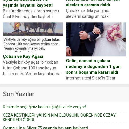
alevlerin arasına daldı
yaşında hayatını kaybetti
Çanakkale’deki yangında
Bir süredir tedavi gören oyuncu
alevlerin sardığı ahırdaki
Ünal Silver hayatını kaybetti.
hayvanlarını kurtarmak isteyen
Haberi, oyuncunun menajerlik
Zeki Demir (66) ölümden döndü.
ajansı duyurdu. Renda Güner,
Yüzünde ve ellerinde yanıklar
sosyal medya hesabında “Usta
oluşan Demir, kâbus dolu anları
Oyuncumuz ve çok değerli
anlattı… Merkeze bağlı...
dostumuz...
Çoban ve Köy Ağası
Gelin, damadın şakası
Vaktiyle bir köy ağası bir çoban
nedeniyle düğünden 1 gün
tutar. Çobana 100 tane koyun
sonra boşanma kararı aldı
teslim eder. “Aman koyunlarıma
İnternet sitesi Slate’in ‘Dear
iyi bak, parayı düşünme” der
Prudence’ isimli tavsiye köşesine
Çoban koyunları alır gider. Aylar...
geçtiğimiz yıl 13 Ocak’ta yollanan
Son Yazılar
bir yazıya göre, bir gelin, eşi
düğün pastasını suratına
Resimde seçtiğiniz kadın kişiliğinizi ele veriyor!
yapıştırdığı için düğünden...
CEZA KESTİKLERİ ŞAHSIN KİM OLDUĞUNU ÖĞRENİNCE CEZAYI
KENDİLERİ ÖDEDİ
Oyuncu Ünal Silver 75 yaşında hayatını kaybetti