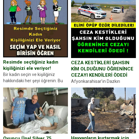
Resimde seçtiğiniz kadın
CEZA KESTİKLERİ ŞAHSIN
kişiliğinizi ele veriyor!
KİM OLDUĞUNU ÖĞRENİNCE
Bir kadın seçin ve kişiliğiniz
CEZAYI KENDİLERİ ÖDEDİ
hakkındaki her şeyi öğrenin. Bu
Afyonkarahisar’ın Dazkırı
kez karşınıza oldukça farklı bir
ilçesinde trafik uygulaması
kişilik testiyle çıkıyoruz. Resimde
yapan jandarma ekipleri
gördüğünüz kadın figürlerinden
durdurdukları bir otomobilin
dikkatinizi en...
sürücüsünden ehliyet ve ruhsat
sorup belgelerini istedi. Sürücü
Abdurrahman Ö.nün verdiği
evraklarda eksik olduğunu...
Hayvanların kurtarmak için
Oyuncu Ünal Silver 75