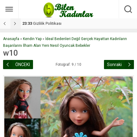
17:08
Dilan, düğününe 5 gün kala hayatını kaybetti
1
Anasayfa
»
Kendin Yap
»
İdeal Bedenleri Değil Gerçek Hayattan Kadınların
Başarılarını İlham Alan Yeni Nesil Oyuncak Bebekler
w10
ÖNCEKİ
Sonraki
Fotoğraf: 9 / 10