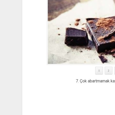
1
2
7. Çok abartmamak kayd