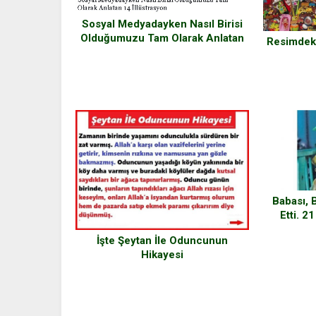
Sosyal Medyadayken Nasıl Birisi
Olduğumuzu Tam Olarak Anlatan
Resimdeki
14 İllüstrasyon
Babası, 
Etti. 2
Güzell
İşte Şeytan İle Oduncunun
Ol
Hikayesi