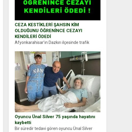
CEZA KESTİKLERİ ŞAHSIN KİM
OLDUĞUNU ÖĞRENİNCE CEZAYI
KENDİLERİ ÖDEDİ
Afyonkarahisar’ın Dazkırı ilçesinde trafik
uygulaması yapan jandarma ekipleri
durdurdukları bir otomobilin sürücüsünden
ehliyet ve ruhsat sorup belgelerini istedi.
Sürücü Abdurrahman Ö.nün verdiği evraklarda
eksik olduğunu...
Oyuncu Ünal Silver 75 yaşında hayatını
kaybetti
Bir süredir tedavi gören oyuncu Ünal Silver