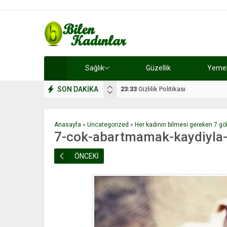
Sağlık
Güzellik
Yemek 
SON DAKİKA
17:08
Dilan, düğününe 5 gün kala hay
Anasayfa
»
Uncategorized
»
Her kadının bilmesi gereken 7 g
7-cok-abartmamak-kaydiyla-g
ÖNCEKİ