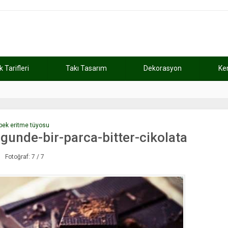
Tarifleri
Takı Tasarım
Dekorasyon
Ke
atını kaybetti
11:37
Günde 2 saat ça
öbek eritme tüyosu
unde-bir-parca-bitter-cikolata
Fotoğraf: 7 / 7