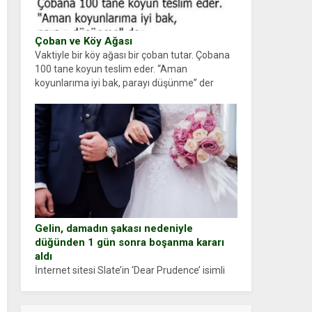
Çoban ve Köy Ağası
Vaktiyle bir köy ağası bir çoban tutar. Çobana
100 tane koyun teslim eder. “Aman
koyunlarıma iyi bak, parayı düşünme” der
Çoban koyunları alır gider. Aylar...
Gelin, damadın şakası nedeniyle
düğünden 1 gün sonra boşanma kararı
aldı
İnternet sitesi Slate’in ‘Dear Prudence’ isimli
tavsiye köşesine geçtiğimiz yıl 13 Ocak’ta
yollanan bir yazıya göre, bir gelin, eşi düğün
pastasını suratına yapıştırdığı için düğünden...