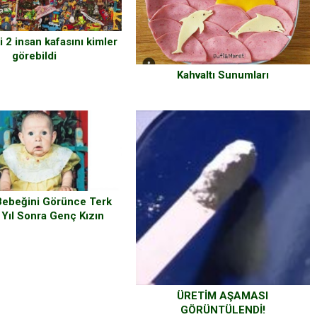
 2 insan kafasını kimler
görebildi
Kahvaltı Sunumları
Bebeğini Görünce Terk
1 Yıl Sonra Genç Kızın
iğin Dışta Değil İçte
duğunu Kanıtladı.
ÜRETİM AŞAMASI
GÖRÜNTÜLENDİ!