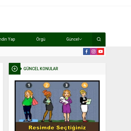
ndin Yap
Örgü
Güncel
lışıyorlar 15 bin tl kazanıyorlar
19:2
GÜNCEL KONULAR