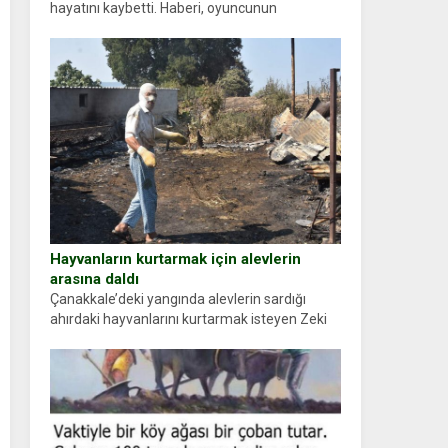
hayatını kaybetti. Haberi, oyuncunun
menajerlik ajansı duyurdu. Renda Güner,
sosyal medya hesabında “Usta Oyuncumuz ve
çok değerli dostumuz...
Hayvanların kurtarmak için alevlerin
arasına daldı
Çanakkale’deki yangında alevlerin sardığı
ahırdaki hayvanlarını kurtarmak isteyen Zeki
Demir (66) ölümden döndü. Yüzünde ve
ellerinde yanıklar oluşan Demir, kâbus dolu
anları anlattı… Merkeze bağlı...