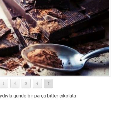
3
4
5
6
7
ıyla günde bir parça bitter çikolata