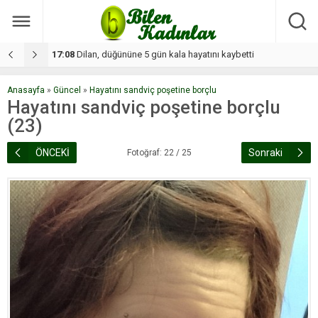
17:08
Dilan, düğününe 5 gün kala hayatını kaybetti
1
Anasayfa
»
Güncel
»
Hayatını sandviç poşetine borçlu
Hayatını sandviç poşetine borçlu
(23)
ÖNCEKİ
Sonraki
Fotoğraf: 22 / 25