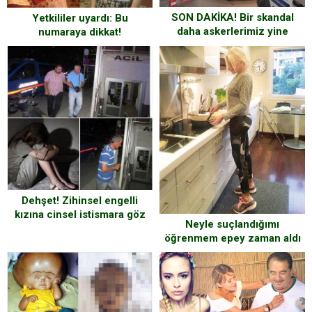
SON DAKİKA! Bir skandal
Yetkililer uyardı: Bu
daha askerlerimiz yine
numaraya dikkat!
zehirlendi askerlerin
arasında durumu ağır olanlar
var
Dehşet! Zihinsel engelli
kızına cinsel istismara göz
Neyle suçlandığımı
yummuş…
öğrenmem epey zaman aldı