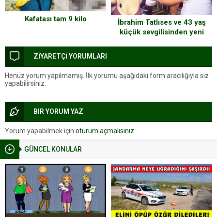
Kafatası tam 9 kilo
İbrahim Tatlıses ve 43 yaş
küçük sevgilisinden yeni
fotoğraf!
ZİYARETÇİ YORUMLARI
Henüz yorum yapılmamış. İlk yorumu aşağıdaki form aracılığıyla siz
yapabilirsiniz.
BİR YORUM YAZ
Yorum yapabilmek için
oturum açmalısınız
.
GÜNCEL KONULAR