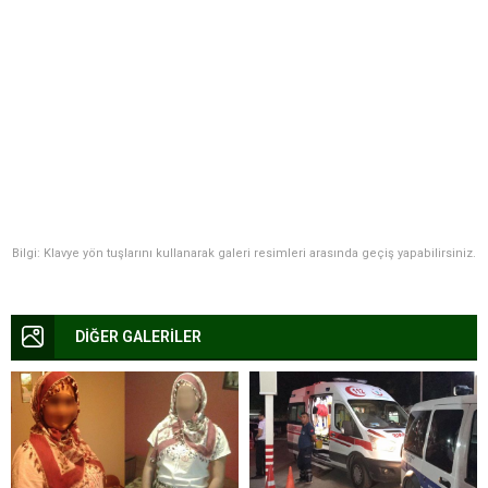
Bilgi: Klavye yön tuşlarını kullanarak galeri resimleri arasında geçiş yapabilirsiniz.
DİĞER GALERİLER