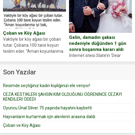
Zeki Demir (66) ölümden döndü.
ajansı duyurdu. Renda Güner,
Yüzünde ve ellerinde yanıklar
sosyal medya hesabında “Usta
oluşan Demir, kâbus dolu anları
Oyuncumuz ve çok değerli
anlattı… Merkeze bağlı...
dostumuz...
Çoban ve Köy Ağası
Gelin, damadın şakası
Vaktiyle bir köy ağası bir çoban
nedeniyle düğünden 1 gün
tutar. Çobana 100 tane koyun
sonra boşanma kararı aldı
teslim eder. “Aman koyunlarıma
İnternet sitesi Slate’in ‘Dear
iyi bak, parayı düşünme” der
Prudence’ isimli tavsiye köşesine
Çoban koyunları alır gider. Aylar...
geçtiğimiz yıl 13 Ocak’ta yollanan
Son Yazılar
bir yazıya göre, bir gelin, eşi
düğün pastasını suratına
Resimde seçtiğiniz kadın kişiliğinizi ele veriyor!
yapıştırdığı için düğünden...
CEZA KESTİKLERİ ŞAHSIN KİM OLDUĞUNU ÖĞRENİNCE CEZAYI
KENDİLERİ ÖDEDİ
Oyuncu Ünal Silver 75 yaşında hayatını kaybetti
Hayvanların kurtarmak için alevlerin arasına daldı
Çoban ve Köy Ağası