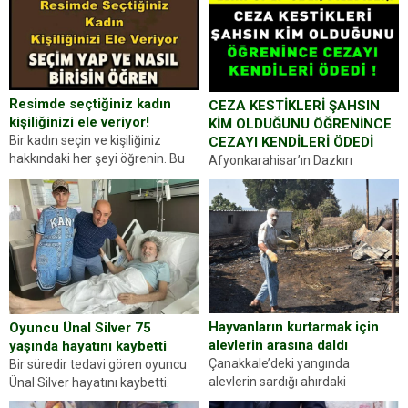
Resimde seçtiğiniz kadın
CEZA KESTİKLERİ ŞAHSIN
kişiliğinizi ele veriyor!
KİM OLDUĞUNU ÖĞRENİNCE
Bir kadın seçin ve kişiliğiniz
CEZAYI KENDİLERİ ÖDEDİ
hakkındaki her şeyi öğrenin. Bu
Afyonkarahisar’ın Dazkırı
kez karşınıza oldukça farklı bir
ilçesinde trafik uygulaması
kişilik testiyle çıkıyoruz. Resimde
yapan jandarma ekipleri
gördüğünüz kadın figürlerinden
durdurdukları bir otomobilin
dikkatinizi en...
sürücüsünden ehliyet ve ruhsat
sorup belgelerini istedi. Sürücü
Abdurrahman Ö.nün verdiği
evraklarda eksik olduğunu...
Hayvanların kurtarmak için
Oyuncu Ünal Silver 75
alevlerin arasına daldı
yaşında hayatını kaybetti
Çanakkale’deki yangında
Bir süredir tedavi gören oyuncu
alevlerin sardığı ahırdaki
Ünal Silver hayatını kaybetti.
hayvanlarını kurtarmak isteyen
Haberi, oyuncunun menajerlik