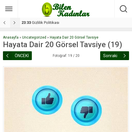
17:08
Dilan, düğününe 5 gün kala hayatını kaybetti
1
Anasayfa
»
Uncategorized
»
Hayata Dair 20 Görsel Tavsiye
Hayata Dair 20 Görsel Tavsiye (19)
ÖNCEKİ
Sonraki
Fotoğraf: 19 / 20