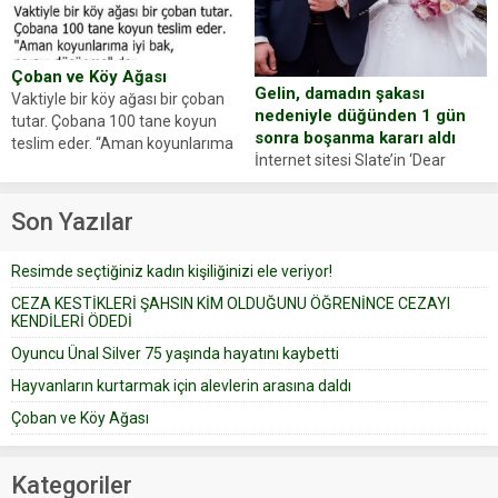
oluşan Demir, kâbus dolu anları
Oyuncumuz ve çok değerli
anlattı… Merkeze bağlı...
dostumuz...
Çoban ve Köy Ağası
Gelin, damadın şakası
Vaktiyle bir köy ağası bir çoban
nedeniyle düğünden 1 gün
tutar. Çobana 100 tane koyun
sonra boşanma kararı aldı
teslim eder. “Aman koyunlarıma
İnternet sitesi Slate’in ‘Dear
iyi bak, parayı düşünme” der
Prudence’ isimli tavsiye köşesine
Çoban koyunları alır gider. Aylar...
geçtiğimiz yıl 13 Ocak’ta yollanan
Son Yazılar
bir yazıya göre, bir gelin, eşi
düğün pastasını suratına
Resimde seçtiğiniz kadın kişiliğinizi ele veriyor!
yapıştırdığı için düğünden...
CEZA KESTİKLERİ ŞAHSIN KİM OLDUĞUNU ÖĞRENİNCE CEZAYI
KENDİLERİ ÖDEDİ
Oyuncu Ünal Silver 75 yaşında hayatını kaybetti
Hayvanların kurtarmak için alevlerin arasına daldı
Çoban ve Köy Ağası
Kategoriler