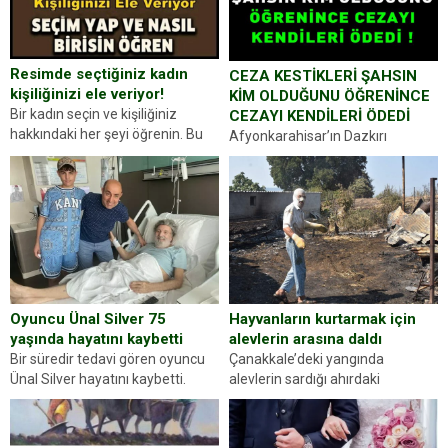
Resimde seçtiğiniz kadın
CEZA KESTİKLERİ ŞAHSIN
kişiliğinizi ele veriyor!
KİM OLDUĞUNU ÖĞRENİNCE
Bir kadın seçin ve kişiliğiniz
CEZAYI KENDİLERİ ÖDEDİ
hakkındaki her şeyi öğrenin. Bu
Afyonkarahisar’ın Dazkırı
kez karşınıza oldukça farklı bir
ilçesinde trafik uygulaması
kişilik testiyle çıkıyoruz. Resimde
yapan jandarma ekipleri
gördüğünüz kadın figürlerinden
durdurdukları bir otomobilin
dikkatinizi en...
sürücüsünden ehliyet ve ruhsat
sorup belgelerini istedi. Sürücü
Abdurrahman Ö.nün verdiği
evraklarda eksik olduğunu...
Hayvanların kurtarmak için
Oyuncu Ünal Silver 75
alevlerin arasına daldı
yaşında hayatını kaybetti
Çanakkale’deki yangında
Bir süredir tedavi gören oyuncu
alevlerin sardığı ahırdaki
Ünal Silver hayatını kaybetti.
hayvanlarını kurtarmak isteyen
Haberi, oyuncunun menajerlik
Zeki Demir (66) ölümden döndü.
ajansı duyurdu. Renda Güner,
Yüzünde ve ellerinde yanıklar
sosyal medya hesabında “Usta