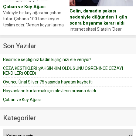
Çoban ve Köy Ağası
Gelin, damadın şakası
Vaktiyle bir köy ağası bir çoban
nedeniyle düğünden 1 gün
tutar. Çobana 100 tane koyun
sonra boşanma kararı aldı
teslim eder. “Aman koyunlarıma
İnternet sitesi Slate’in ‘Dear
iyi bak, parayı düşünme” der
Prudence’ isimli tavsiye köşesine
Çoban koyunları alır gider. Aylar...
geçtiğimiz yıl 13 Ocak’ta yollanan
Son Yazılar
bir yazıya göre, bir gelin, eşi
düğün pastasını suratına
Resimde seçtiğiniz kadın kişiliğinizi ele veriyor!
yapıştırdığı için düğünden...
CEZA KESTİKLERİ ŞAHSIN KİM OLDUĞUNU ÖĞRENİNCE CEZAYI
KENDİLERİ ÖDEDİ
Oyuncu Ünal Silver 75 yaşında hayatını kaybetti
Hayvanların kurtarmak için alevlerin arasına daldı
Çoban ve Köy Ağası
Kategoriler