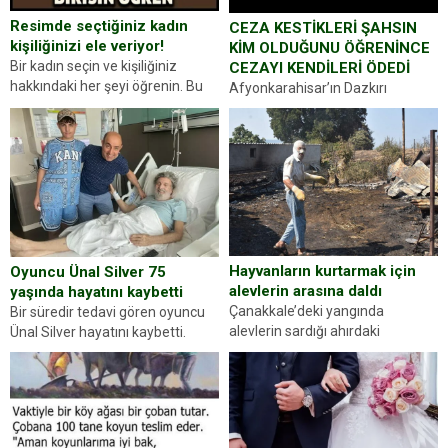
Resimde seçtiğiniz kadın
CEZA KESTİKLERİ ŞAHSIN
kişiliğinizi ele veriyor!
KİM OLDUĞUNU ÖĞRENİNCE
Bir kadın seçin ve kişiliğiniz
CEZAYI KENDİLERİ ÖDEDİ
hakkındaki her şeyi öğrenin. Bu
Afyonkarahisar’ın Dazkırı
kez karşınıza oldukça farklı bir
ilçesinde trafik uygulaması
kişilik testiyle çıkıyoruz. Resimde
yapan jandarma ekipleri
gördüğünüz kadın figürlerinden
durdurdukları bir otomobilin
dikkatinizi en...
sürücüsünden ehliyet ve ruhsat
sorup belgelerini istedi. Sürücü
Abdurrahman Ö.nün verdiği
evraklarda eksik olduğunu...
Hayvanların kurtarmak için
Oyuncu Ünal Silver 75
alevlerin arasına daldı
yaşında hayatını kaybetti
Çanakkale’deki yangında
Bir süredir tedavi gören oyuncu
alevlerin sardığı ahırdaki
Ünal Silver hayatını kaybetti.
hayvanlarını kurtarmak isteyen
Haberi, oyuncunun menajerlik
Zeki Demir (66) ölümden döndü.
ajansı duyurdu. Renda Güner,
Yüzünde ve ellerinde yanıklar
sosyal medya hesabında “Usta
oluşan Demir, kâbus dolu anları
Oyuncumuz ve çok değerli
anlattı… Merkeze bağlı...
dostumuz...