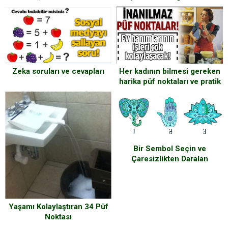
Önlemler
Zeka soruları ve cevapları
Her kadının bilmesi gereken
harika püf noktaları ve pratik
bilgiler..
Bir Sembol Seçin ve
Çaresizlikten Daralan
Ruhunuzun İhtiyaç Duyduğu
Sözlere Erişin
Yaşamı Kolaylaştıran 34 Püf
Noktası