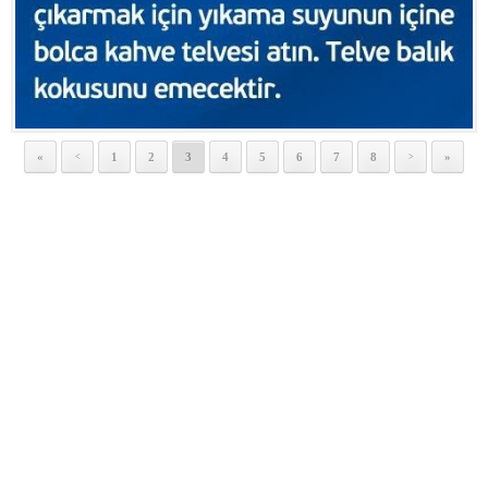
«
1
2
3
4
5
6
7
8
»
<
>