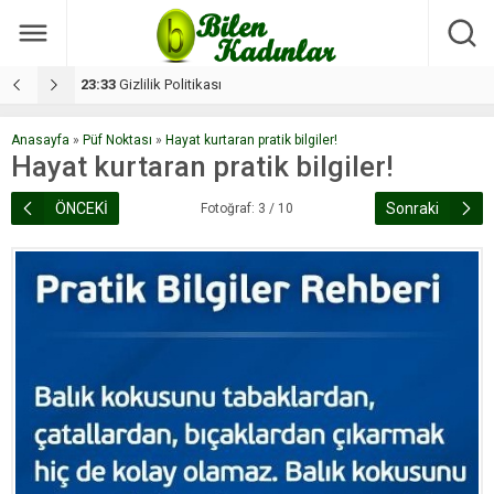
17:08
Dilan, düğününe 5 gün kala hayatını kaybetti
1
Anasayfa
»
Püf Noktası
»
Hayat kurtaran pratik bilgiler!
Hayat kurtaran pratik bilgiler!
ÖNCEKİ
Sonraki
Fotoğraf: 3 / 10