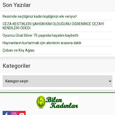
geçtiğimiz yıl 13 Ocak’ta yollanan
Son Yazılar
bir yazıya göre, bir gelin, eşi
düğün pastasını suratına
Resimde seçtiğiniz kadın kişiliğinizi ele veriyor!
yapıştırdığı için düğünden...
CEZA KESTİKLERİ ŞAHSIN KİM OLDUĞUNU ÖĞRENİNCE CEZAYI
KENDİLERİ ÖDEDİ
Oyuncu Ünal Silver 75 yaşında hayatını kaybetti
Hayvanların kurtarmak için alevlerin arasına daldı
Çoban ve Köy Ağası
Kategoriler