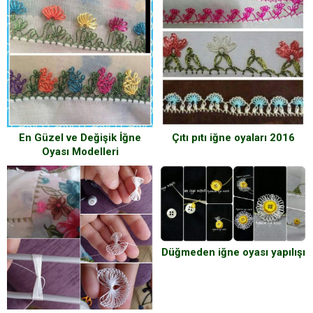
En Güzel ve Değişik İğne
Çıtı pıtı iğne oyaları 2016
Oyası Modelleri
Düğmeden iğne oyası yapılışı