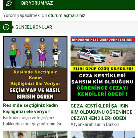
BİR YORUM YAZ
Yorum yapabilmek için
oturum açmalısınız
.
GÜNCEL KONULAR
Resimde seçtiğiniz kadın
CEZA KESTİKLERİ ŞAHSIN
kişiliğinizi ele veriyor!
KİM OLDUĞUNU ÖĞRENİNCE
Bir kadın seçin ve kişiliğiniz
CEZAYI KENDİLERİ ÖDEDİ
hakkındaki her şeyi öğrenin. Bu
Afyonkarahisar’ın Dazkırı
kez karşınıza oldukça farklı bir
ilçesinde trafik uygulaması
kişilik testiyle çıkıyoruz. Resimde
yapan jandarma ekipleri