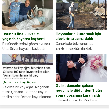
gördüğünüz kadın figürlerinden
durdurdukları bir otomobilin
dikkatinizi en...
sürücüsünden ehliyet ve ruhsat
sorup belgelerini istedi. Sürücü
Abdurrahman Ö.nün verdiği
evraklarda eksik olduğunu...
Hayvanların kurtarmak için
Oyuncu Ünal Silver 75
alevlerin arasına daldı
yaşında hayatını kaybetti
Çanakkale’deki yangında
Bir süredir tedavi gören oyuncu
alevlerin sardığı ahırdaki
Ünal Silver hayatını kaybetti.
hayvanlarını kurtarmak isteyen
Haberi, oyuncunun menajerlik
Zeki Demir (66) ölümden döndü.
ajansı duyurdu. Renda Güner,
Yüzünde ve ellerinde yanıklar
sosyal medya hesabında “Usta
oluşan Demir, kâbus dolu anları
Oyuncumuz ve çok değerli
anlattı… Merkeze bağlı...
dostumuz...
Çoban ve Köy Ağası
Gelin, damadın şakası
Vaktiyle bir köy ağası bir çoban
nedeniyle düğünden 1 gün
tutar. Çobana 100 tane koyun
sonra boşanma kararı aldı
teslim eder. “Aman koyunlarıma
İnternet sitesi Slate’in ‘Dear
iyi bak, parayı düşünme” der
Prudence’ isimli tavsiye köşesine
Çoban koyunları alır gider. Aylar...