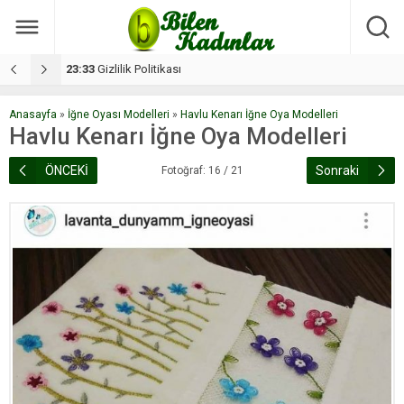
17:08
Dilan, düğününe 5 gün kala hayatını kaybetti
1
Anasayfa
»
İğne Oyası Modelleri
»
Havlu Kenarı İğne Oya Modelleri
Havlu Kenarı İğne Oya Modelleri
ÖNCEKİ
Sonraki
Fotoğraf: 16 / 21