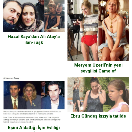
Hazal Kaya’dan Ali Atay’a
ilan-ı aşk
Meryem Uzerli’nin yeni
sevgilisi Game of
Thrones’tan!
Ebru Gündeş kızıyla tatilde
Eşini Aldattığı İçin Evliliği