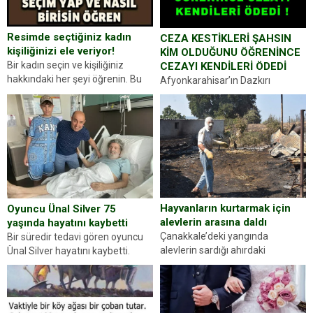
Resimde seçtiğiniz kadın
CEZA KESTİKLERİ ŞAHSIN
kişiliğinizi ele veriyor!
KİM OLDUĞUNU ÖĞRENİNCE
Bir kadın seçin ve kişiliğiniz
CEZAYI KENDİLERİ ÖDEDİ
hakkındaki her şeyi öğrenin. Bu
Afyonkarahisar’ın Dazkırı
kez karşınıza oldukça farklı bir
ilçesinde trafik uygulaması
kişilik testiyle çıkıyoruz. Resimde
yapan jandarma ekipleri
gördüğünüz kadın figürlerinden
durdurdukları bir otomobilin
dikkatinizi en...
sürücüsünden ehliyet ve ruhsat
sorup belgelerini istedi. Sürücü
Abdurrahman Ö.nün verdiği
evraklarda eksik olduğunu...
Hayvanların kurtarmak için
Oyuncu Ünal Silver 75
alevlerin arasına daldı
yaşında hayatını kaybetti
Çanakkale’deki yangında
Bir süredir tedavi gören oyuncu
alevlerin sardığı ahırdaki
Ünal Silver hayatını kaybetti.
hayvanlarını kurtarmak isteyen
Haberi, oyuncunun menajerlik
Zeki Demir (66) ölümden döndü.
ajansı duyurdu. Renda Güner,
Yüzünde ve ellerinde yanıklar
sosyal medya hesabında “Usta
oluşan Demir, kâbus dolu anları
Oyuncumuz ve çok değerli