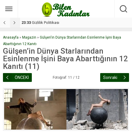
17:08
Dilan, düğününe 5 gün kala hayatını kaybetti
1
Anasayfa
»
Magazin
»
Gülşen'in Dünya Starlarından Esinlenme İşini Baya
Abarttığının 12 Kanıtı
Gülşen’in Dünya Starlarından
Esinlenme İşini Baya Abarttığının 12
Kanıtı (11)
ÖNCEKİ
Sonraki
Fotoğraf: 11 / 12