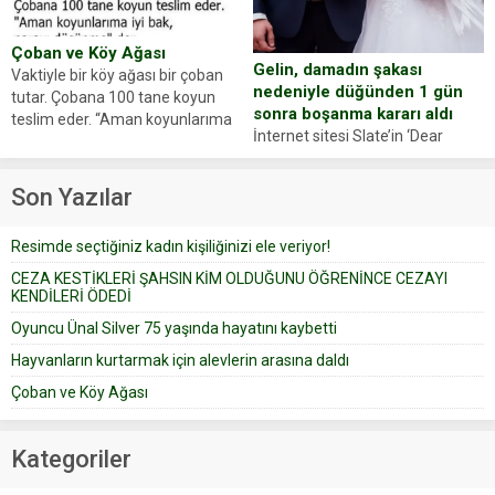
anlattı… Merkeze bağlı...
dostumuz...
Çoban ve Köy Ağası
Gelin, damadın şakası
Vaktiyle bir köy ağası bir çoban
nedeniyle düğünden 1 gün
tutar. Çobana 100 tane koyun
sonra boşanma kararı aldı
teslim eder. “Aman koyunlarıma
İnternet sitesi Slate’in ‘Dear
iyi bak, parayı düşünme” der
Prudence’ isimli tavsiye köşesine
Çoban koyunları alır gider. Aylar...
geçtiğimiz yıl 13 Ocak’ta yollanan
Son Yazılar
bir yazıya göre, bir gelin, eşi
düğün pastasını suratına
Resimde seçtiğiniz kadın kişiliğinizi ele veriyor!
yapıştırdığı için düğünden...
CEZA KESTİKLERİ ŞAHSIN KİM OLDUĞUNU ÖĞRENİNCE CEZAYI
KENDİLERİ ÖDEDİ
Oyuncu Ünal Silver 75 yaşında hayatını kaybetti
Hayvanların kurtarmak için alevlerin arasına daldı
Çoban ve Köy Ağası
Kategoriler