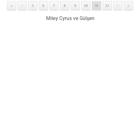
«
5
6
7
8
9
10
11
12
»
<
>
Miley Cyrus ve Gülşen