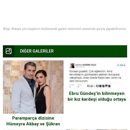
Bilgi: Klavye yön tuşlarını kullanarak galeri resimleri arasında geçiş yapabilirsiniz.
DİĞER GALERİLER
Ebru Gündeş’in bilinmeyen
bir kız kardeşi olduğu ortaya
çıktı. Konserini İzleyen
Kardeşini Gözrmezden
Gelince Kardeşi Sitem Dolu
Paramparça dizisine
Bir Mesaj Paylaştı
Hümeyra Akbay ve Şükran
Ovalı dahil oluyor