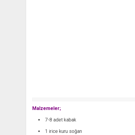
Malzemeler;
7-8 adet kabak
1 irice kuru soğan