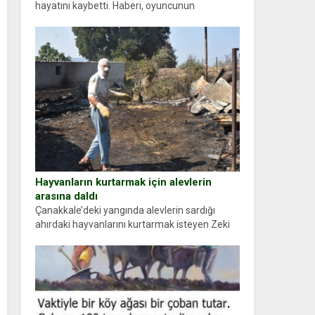
hayatını kaybetti. Haberi, oyuncunun
menajerlik ajansı duyurdu. Renda Güner,
sosyal medya hesabında “Usta Oyuncumuz ve
çok değerli dostumuz...
Hayvanların kurtarmak için alevlerin
arasına daldı
Çanakkale’deki yangında alevlerin sardığı
ahırdaki hayvanlarını kurtarmak isteyen Zeki
Demir (66) ölümden döndü. Yüzünde ve
ellerinde yanıklar oluşan Demir, kâbus dolu
anları anlattı… Merkeze bağlı...