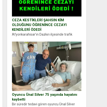
CEZA KESTİKLERİ ŞAHSIN KİM
OLDUĞUNU ÖĞRENİNCE CEZAYI
KENDİLERİ ÖDEDİ
Afyonkarahisar’ın Dazkırı ilçesinde trafik
uygulaması yapan jandarma ekipleri
durdurdukları bir otomobilin sürücüsünden
ehliyet ve ruhsat sorup belgelerini istedi.
Sürücü Abdurrahman Ö.nün verdiği evraklarda
eksik olduğunu...
Oyuncu Ünal Silver 75 yaşında hayatını
kaybetti
Bir süredir tedavi gören oyuncu Ünal Silver