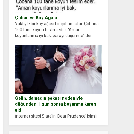
Çoban ve Köy Ağası
Vaktiyle bir köy ağası bir çoban tutar. Çobana
100 tane koyun teslim eder. “Aman
koyunlarıma iyi bak, parayı düşünme” der
Çoban koyunları alır gider. Aylar...
Gelin, damadın şakası nedeniyle
düğünden 1 gün sonra boşanma kararı
aldı
İnternet sitesi Slate’in ‘Dear Prudence’ isimli
tavsiye köşesine geçtiğimiz yıl 13 Ocak’ta
yollanan bir yazıya göre, bir gelin, eşi düğün
pastasını suratına yapıştırdığı için düğünden...