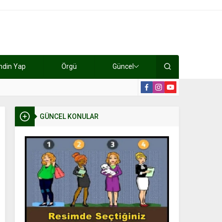
ndin Yap
Örgü
Güncel
lışıyorlar 15 bin tl kazanıyorlar
19:2
GÜNCEL KONULAR