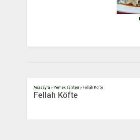
Piştiğinde Görenler İnanamadı
Anasayfa
»
Yemek Tarifleri
»
Fellah Köfte
Fellah Köfte