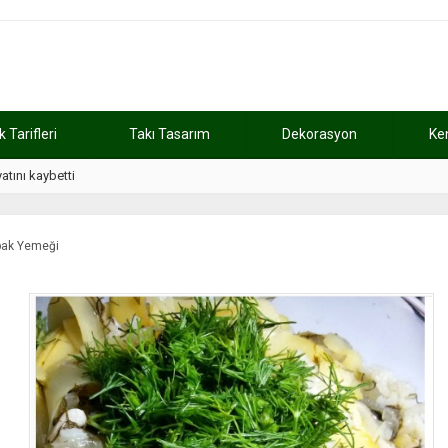
Tarifleri
Takı Tasarım
Dekorasyon
Ke
atını kaybetti
11:37
Günde 2 saat ça
abak Yemeği