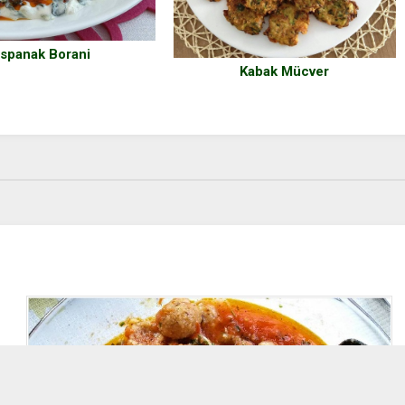
Ispanak Borani
Kabak Mücver