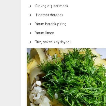
Bir kaç diş sarımsak
1 demet dereotu
Yarım bardak pirinç
Yarım limon
Tuz, şeker, zeytinyağı