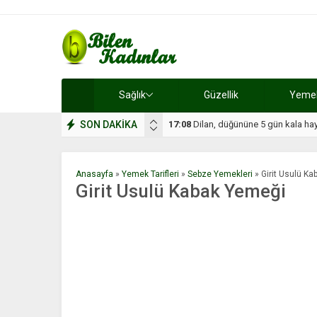
Sağlık
Güzellik
Yemek 
SON DAKİKA
17:08
Dilan, düğününe 5 gün kala hay
Anasayfa
»
Yemek Tarifleri
»
Sebze Yemekleri
»
Girit Usulü K
Girit Usulü Kabak Yemeği