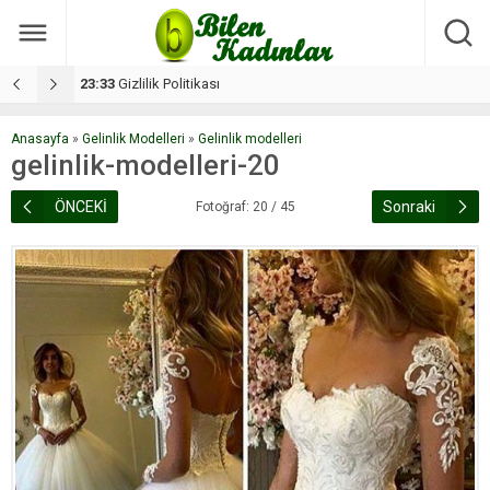
17:08
Dilan, düğününe 5 gün kala hayatını kaybetti
1
Anasayfa
»
Gelinlik Modelleri
»
Gelinlik modelleri
gelinlik-modelleri-20
ÖNCEKİ
Sonraki
Fotoğraf: 20 / 45