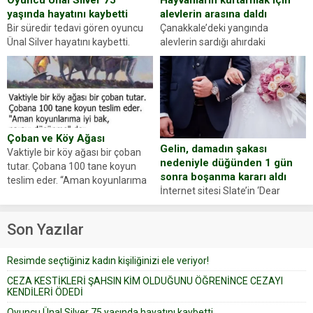
Oyuncu Ünal Silver 75
alevlerin arasına daldı
yaşında hayatını kaybetti
Çanakkale’deki yangında
Bir süredir tedavi gören oyuncu
alevlerin sardığı ahırdaki
Ünal Silver hayatını kaybetti.
hayvanlarını kurtarmak isteyen
Haberi, oyuncunun menajerlik
Zeki Demir (66) ölümden döndü.
ajansı duyurdu. Renda Güner,
Yüzünde ve ellerinde yanıklar
sosyal medya hesabında “Usta
oluşan Demir, kâbus dolu anları
Oyuncumuz ve çok değerli
anlattı… Merkeze bağlı...
dostumuz...
Çoban ve Köy Ağası
Gelin, damadın şakası
Vaktiyle bir köy ağası bir çoban
nedeniyle düğünden 1 gün
tutar. Çobana 100 tane koyun
sonra boşanma kararı aldı
teslim eder. “Aman koyunlarıma
İnternet sitesi Slate’in ‘Dear
iyi bak, parayı düşünme” der
Prudence’ isimli tavsiye köşesine
Çoban koyunları alır gider. Aylar...
geçtiğimiz yıl 13 Ocak’ta yollanan
Son Yazılar
bir yazıya göre, bir gelin, eşi
düğün pastasını suratına
Resimde seçtiğiniz kadın kişiliğinizi ele veriyor!
yapıştırdığı için düğünden...
CEZA KESTİKLERİ ŞAHSIN KİM OLDUĞUNU ÖĞRENİNCE CEZAYI
KENDİLERİ ÖDEDİ
Oyuncu Ünal Silver 75 yaşında hayatını kaybetti