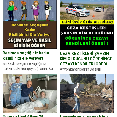
Resimde seçtiğiniz kadın
CEZA KESTİKLERİ ŞAHSIN
kişiliğinizi ele veriyor!
KİM OLDUĞUNU ÖĞRENİNCE
Bir kadın seçin ve kişiliğiniz
CEZAYI KENDİLERİ ÖDEDİ
hakkındaki her şeyi öğrenin. Bu
Afyonkarahisar’ın Dazkırı
kez karşınıza oldukça farklı bir
ilçesinde trafik uygulaması
kişilik testiyle çıkıyoruz. Resimde
yapan jandarma ekipleri
gördüğünüz kadın figürlerinden
durdurdukları bir otomobilin
dikkatinizi en...
sürücüsünden ehliyet ve ruhsat
sorup belgelerini istedi. Sürücü
Abdurrahman Ö.nün verdiği
evraklarda eksik olduğunu...
Hayvanların kurtarmak için