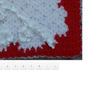
3
4
5
6
7
8
»
>