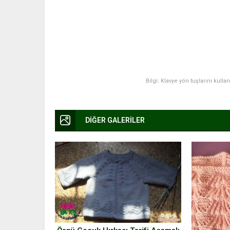
Bilgi: Klavye yön tuşlarını kulla
DİĞER GALERİLER