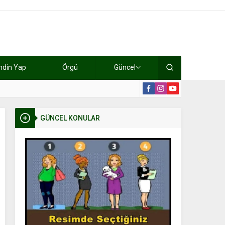
ndin Yap
Örgü
Güncel
lışıyorlar 15 bin tl kazanıyorlar
19:2
GÜNCEL KONULAR