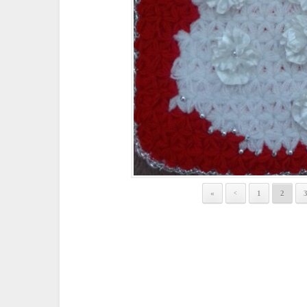
«
1
2
<