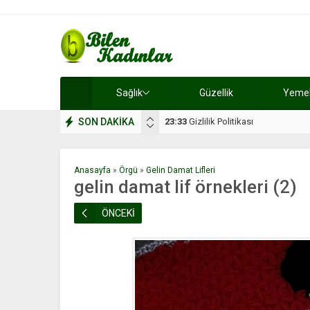
Sağlık
Güzellik
Yemek 
SON DAKİKA
17:08
Dilan, düğününe 5 gün kala hay
Anasayfa
»
Örgü
»
Gelin Damat Lifleri
gelin damat lif örnekleri (2)
ÖNCEKİ