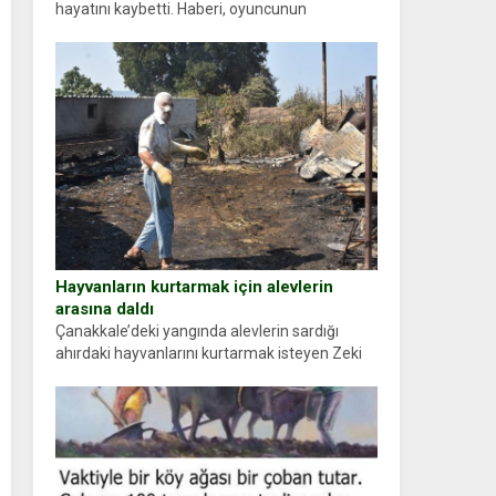
hayatını kaybetti. Haberi, oyuncunun
menajerlik ajansı duyurdu. Renda Güner,
sosyal medya hesabında “Usta Oyuncumuz ve
çok değerli dostumuz...
Hayvanların kurtarmak için alevlerin
arasına daldı
Çanakkale’deki yangında alevlerin sardığı
ahırdaki hayvanlarını kurtarmak isteyen Zeki
Demir (66) ölümden döndü. Yüzünde ve
ellerinde yanıklar oluşan Demir, kâbus dolu
anları anlattı… Merkeze bağlı...