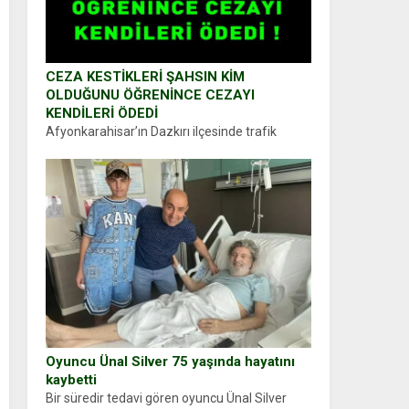
CEZA KESTİKLERİ ŞAHSIN KİM
OLDUĞUNU ÖĞRENİNCE CEZAYI
KENDİLERİ ÖDEDİ
Afyonkarahisar’ın Dazkırı ilçesinde trafik
uygulaması yapan jandarma ekipleri
durdurdukları bir otomobilin sürücüsünden
ehliyet ve ruhsat sorup belgelerini istedi.
Sürücü Abdurrahman Ö.nün verdiği evraklarda
eksik olduğunu...
Oyuncu Ünal Silver 75 yaşında hayatını
kaybetti
Bir süredir tedavi gören oyuncu Ünal Silver