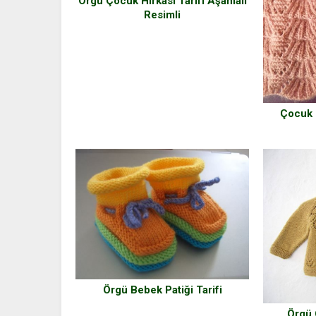
Örgü Çocuk Hırkası Tarifi Aşamalı
Resimli
Çocuk H
Örgü Bebek Patiği Tarifi
Örgü 