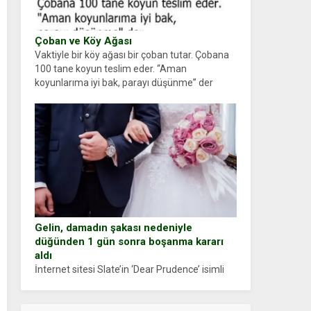
Çoban ve Köy Ağası
Vaktiyle bir köy ağası bir çoban tutar. Çobana
100 tane koyun teslim eder. “Aman
koyunlarıma iyi bak, parayı düşünme” der
Çoban koyunları alır gider. Aylar...
Gelin, damadın şakası nedeniyle
düğünden 1 gün sonra boşanma kararı
aldı
İnternet sitesi Slate’in ‘Dear Prudence’ isimli
tavsiye köşesine geçtiğimiz yıl 13 Ocak’ta
yollanan bir yazıya göre, bir gelin, eşi düğün
pastasını suratına yapıştırdığı için düğünden...