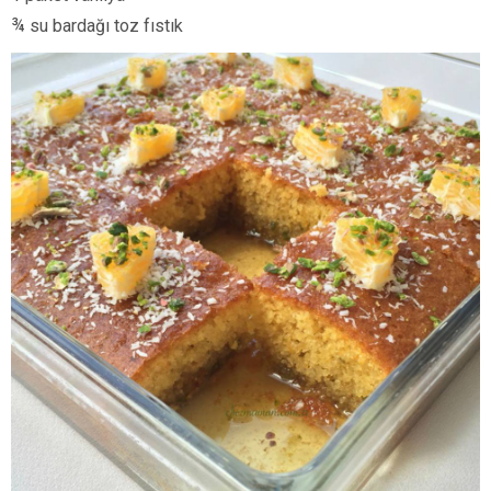
¾ su bardağı toz fıstık