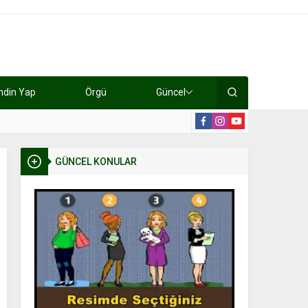
ndin Yap
Örgü
Güncel
lışıyorlar 15 bin tl kazanıyorlar
19:2
GÜNCEL KONULAR