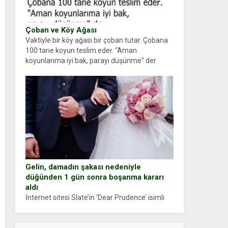
Çoban ve Köy Ağası
Vaktiyle bir köy ağası bir çoban tutar. Çobana
100 tane koyun teslim eder. “Aman
koyunlarıma iyi bak, parayı düşünme” der
Çoban koyunları alır gider. Aylar...
Gelin, damadın şakası nedeniyle
düğünden 1 gün sonra boşanma kararı
aldı
İnternet sitesi Slate’in ‘Dear Prudence’ isimli
tavsiye köşesine geçtiğimiz yıl 13 Ocak’ta
yollanan bir yazıya göre, bir gelin, eşi düğün
pastasını suratına yapıştırdığı için düğünden...