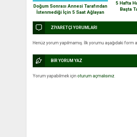
5 Hafta H
Doğum Sonrası Annesi Tarafından
Başta T
İstenmediği İçin 5 Saat Ağlayan
Yavru Fil
ZİYARETÇİ YORUMLARI
Henüz yorum yapılmamış. İlk yorumu aşağıdaki form arac
BİR YORUM YAZ
Yorum yapabilmek için
oturum açmalısınız
.