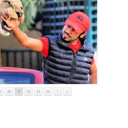
9
20
21
22
23
24
»
>