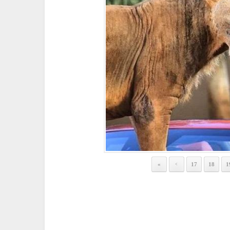
«
17
18
1
<