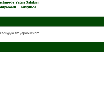
astanede Yatan Sahibini
anıyamadı – Tanıyınca
Bakın Ne Yaptı
ılığıyla siz yapabilirsiniz.