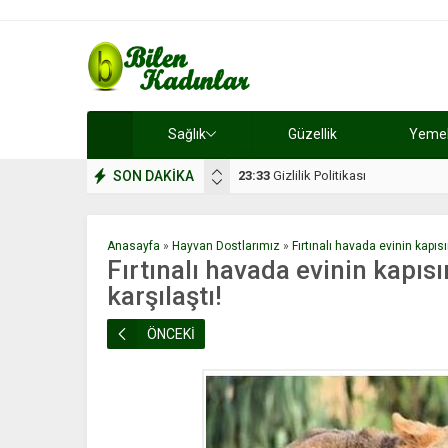
Sağlık
Güzellik
Yemek 
SON DAKİKA
17:08
Dilan, düğününe 5 gün kala hay
Anasayfa
»
Hayvan Dostlarımız
»
Fırtınalı havada evinin kapıs
Fırtınalı havada evinin kapı
karşılaştı!
ÖNCEKİ