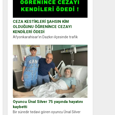
CEZA KESTİKLERİ ŞAHSIN KİM
OLDUĞUNU ÖĞRENİNCE CEZAYI
KENDİLERİ ÖDEDİ
Afyonkarahisar’ın Dazkırı ilçesinde trafik
uygulaması yapan jandarma ekipleri
durdurdukları bir otomobilin sürücüsünden
ehliyet ve ruhsat sorup belgelerini istedi.
Sürücü Abdurrahman Ö.nün verdiği evraklarda
eksik olduğunu...
Oyuncu Ünal Silver 75 yaşında hayatını
kaybetti
Bir süredir tedavi gören oyuncu Ünal Silver