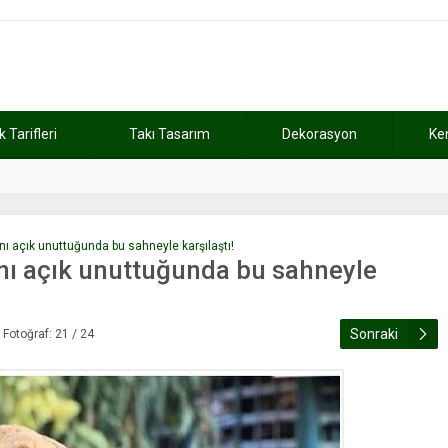
Tarifleri
Takı Tasarım
Dekorasyon
Ke
atını kaybetti
11:37
Günde 2 saat ça
ını açık unuttuğunda bu sahneyle karşılaştı!
sını açık unuttuğunda bu sahneyle
Sonraki
Fotoğraf: 21 / 24