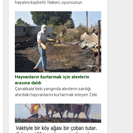
hayatını kaybetti. Haberi, oyuncunun
menajerlik ajansı duyurdu. Renda Güner,
sosyal medya hesabında “Usta Oyuncumuz ve
çok değerli dostumuz...
Hayvanların kurtarmak için alevlerin
arasına daldı
Çanakkale’deki yangında alevlerin sardığı
ahırdaki hayvanlarını kurtarmak isteyen Zeki
Demir (66) ölümden döndü. Yüzünde ve
ellerinde yanıklar oluşan Demir, kâbus dolu
anları anlattı… Merkeze bağlı...