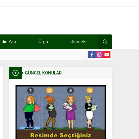
ndin Yap
Örgü
Güncel
lışıyorlar 15 bin tl kazanıyorlar
19:2
GÜNCEL KONULAR