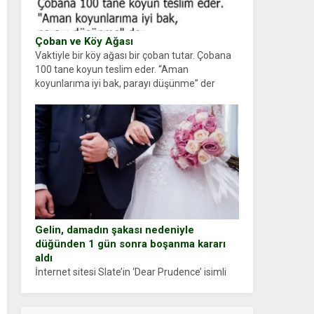
Çoban ve Köy Ağası
Vaktiyle bir köy ağası bir çoban tutar. Çobana
100 tane koyun teslim eder. “Aman
koyunlarıma iyi bak, parayı düşünme” der
Çoban koyunları alır gider. Aylar...
Gelin, damadın şakası nedeniyle
düğünden 1 gün sonra boşanma kararı
aldı
İnternet sitesi Slate’in ‘Dear Prudence’ isimli
tavsiye köşesine geçtiğimiz yıl 13 Ocak’ta
yollanan bir yazıya göre, bir gelin, eşi düğün
pastasını suratına yapıştırdığı için düğünden...