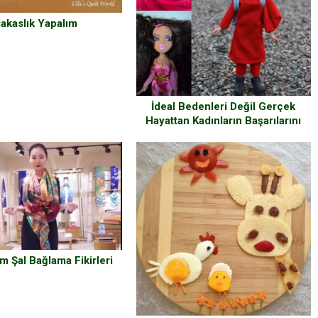
akaslık Yapalım
İdeal Bedenleri Değil Gerçek
Hayattan Kadınların Başarılarını
İlham Alan Yeni Nesil Oyuncak
Bebekler
 Şal Bağlama Fikirleri