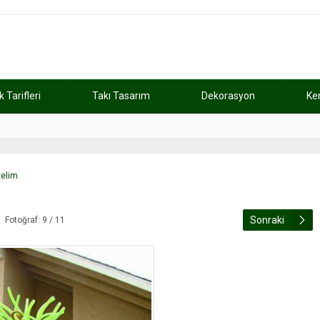
Tarifleri
Takı Tasarım
Dekorasyon
Ke
atını kaybetti
11:37
Günde 2 saat ça
yelim
Sonraki
Fotoğraf: 9 / 11