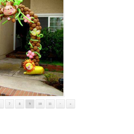
6
7
8
9
10
11
»
>