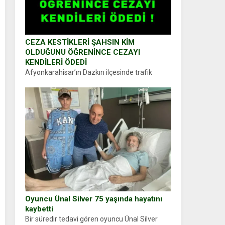
CEZA KESTİKLERİ ŞAHSIN KİM
OLDUĞUNU ÖĞRENİNCE CEZAYI
KENDİLERİ ÖDEDİ
Afyonkarahisar’ın Dazkırı ilçesinde trafik
uygulaması yapan jandarma ekipleri
durdurdukları bir otomobilin sürücüsünden
ehliyet ve ruhsat sorup belgelerini istedi.
Sürücü Abdurrahman Ö.nün verdiği evraklarda
eksik olduğunu...
Oyuncu Ünal Silver 75 yaşında hayatını
kaybetti
Bir süredir tedavi gören oyuncu Ünal Silver