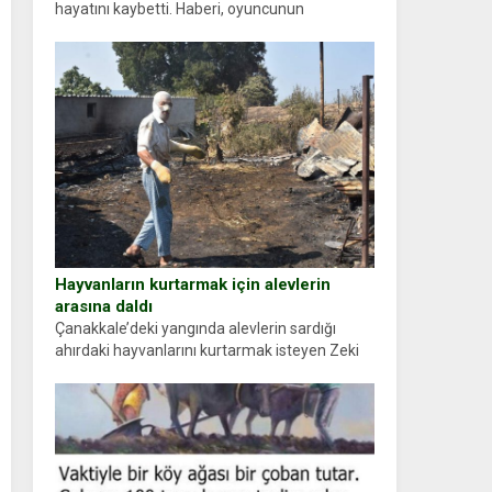
hayatını kaybetti. Haberi, oyuncunun
menajerlik ajansı duyurdu. Renda Güner,
sosyal medya hesabında “Usta Oyuncumuz ve
çok değerli dostumuz...
Hayvanların kurtarmak için alevlerin
arasına daldı
Çanakkale’deki yangında alevlerin sardığı
ahırdaki hayvanlarını kurtarmak isteyen Zeki
Demir (66) ölümden döndü. Yüzünde ve
ellerinde yanıklar oluşan Demir, kâbus dolu
anları anlattı… Merkeze bağlı...