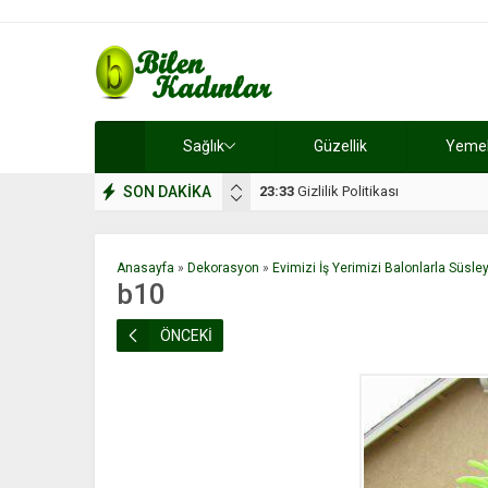
Sağlık
Güzellik
Yemek 
SON DAKİKA
17:08
Dilan, düğününe 5 gün kala hay
Anasayfa
»
Dekorasyon
»
Evimizi İş Yerimizi Balonlarla Süsle
b10
ÖNCEKİ