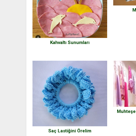
M
Kahvaltı Sunumları
Muhteşem
Saç Lastiğini Örelim