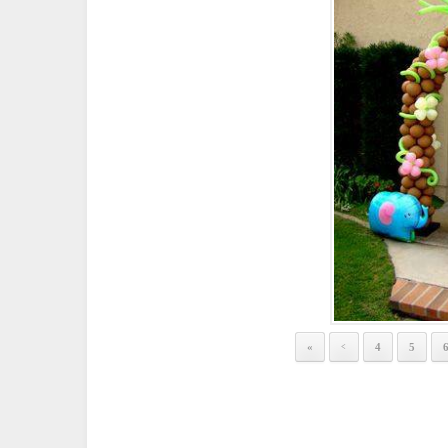
«
4
5
<