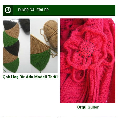
DİĞER GALERİLER
Çok Hoş Bir Atkı Modeli Tarifi
Örgü Güller