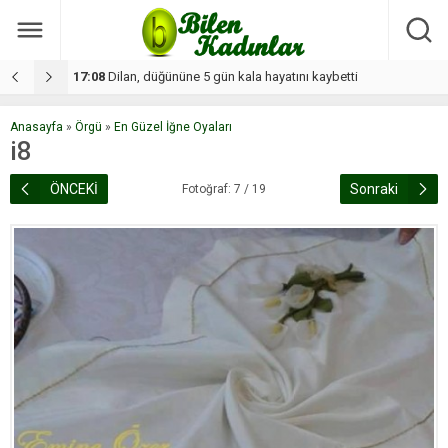
17:08
Dilan, düğününe 5 gün kala hayatını kaybetti
1
Anasayfa
»
Örgü
»
En Güzel İğne Oyaları
i8
ÖNCEKİ
Sonraki
Fotoğraf: 7 / 19