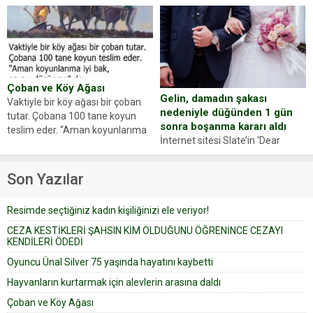
hayvanlarını kurtarmak isteyen
Haberi, oyuncunun menajerlik
Zeki Demir (66) ölümden döndü.
ajansı duyurdu. Renda Güner,
Yüzünde ve ellerinde yanıklar
sosyal medya hesabında “Usta
oluşan Demir, kâbus dolu anları
Oyuncumuz ve çok değerli
anlattı… Merkeze bağlı...
dostumuz...
Çoban ve Köy Ağası
Gelin, damadın şakası
Vaktiyle bir köy ağası bir çoban
nedeniyle düğünden 1 gün
tutar. Çobana 100 tane koyun
sonra boşanma kararı aldı
teslim eder. “Aman koyunlarıma
İnternet sitesi Slate’in ‘Dear
iyi bak, parayı düşünme” der
Prudence’ isimli tavsiye köşesine
Çoban koyunları alır gider. Aylar...
geçtiğimiz yıl 13 Ocak’ta yollanan
Son Yazılar
bir yazıya göre, bir gelin, eşi
düğün pastasını suratına
Resimde seçtiğiniz kadın kişiliğinizi ele veriyor!
yapıştırdığı için düğünden...
CEZA KESTİKLERİ ŞAHSIN KİM OLDUĞUNU ÖĞRENİNCE CEZAYI
KENDİLERİ ÖDEDİ
Oyuncu Ünal Silver 75 yaşında hayatını kaybetti
Hayvanların kurtarmak için alevlerin arasına daldı
Çoban ve Köy Ağası