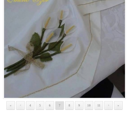
«
4
5
6
7
8
9
10
11
»
<
>