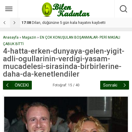
11:37
Günde 2 saat çalışıyorlar 15 bin tl kazanıyorlar
1
Anasayfa
»
Magazin
»
EN ÇOK KONUŞULAN BOŞANMALAR- PERİ MASALI
ÇABUK BİTTİ
4-hatta-erken-dunyaya-gelen-yigit-
adli-ogullarinin-verdigi-yasam-
mucadelesi-sirasinda-birbirlerine-
daha-da-kenetlendiler
ÖNCEKİ
Sonraki
Fotoğraf: 15 / 40