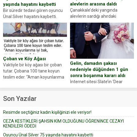
alevlerin arasına daldı
yaşında hayatını kaybetti
Çanakkale’deki yangında
Bir süredir tedavi gören oyuncu
alevlerin sardığı ahırdaki
Ünal Silver hayatını kaybetti.
hayvanlarını kurtarmak isteyen
Haberi, oyuncunun menajerlik
Zeki Demir (66) ölümden döndü.
ajansı duyurdu. Renda Güner,
Yüzünde ve ellerinde yanıklar
sosyal medya hesabında “Usta
oluşan Demir, kâbus dolu anları
Oyuncumuz ve çok değerli
anlattı… Merkeze bağlı...
dostumuz...
Çoban ve Köy Ağası
Gelin, damadın şakası
Vaktiyle bir köy ağası bir çoban
nedeniyle düğünden 1 gün
tutar. Çobana 100 tane koyun
sonra boşanma kararı aldı
teslim eder. “Aman koyunlarıma
İnternet sitesi Slate’in ‘Dear
iyi bak, parayı düşünme” der
Prudence’ isimli tavsiye köşesine
Çoban koyunları alır gider. Aylar...
geçtiğimiz yıl 13 Ocak’ta yollanan
Son Yazılar
bir yazıya göre, bir gelin, eşi
düğün pastasını suratına
Resimde seçtiğiniz kadın kişiliğinizi ele veriyor!
yapıştırdığı için düğünden...
CEZA KESTİKLERİ ŞAHSIN KİM OLDUĞUNU ÖĞRENİNCE CEZAYI
KENDİLERİ ÖDEDİ
Oyuncu Ünal Silver 75 yaşında hayatını kaybetti