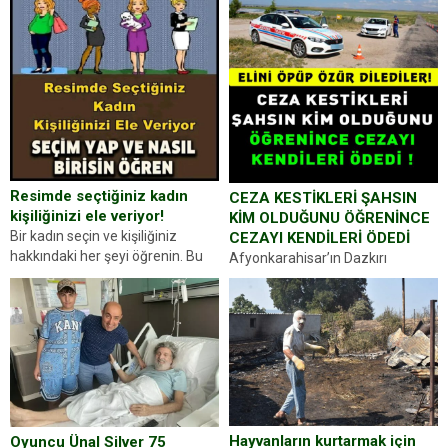
Resimde seçtiğiniz kadın
CEZA KESTİKLERİ ŞAHSIN
kişiliğinizi ele veriyor!
KİM OLDUĞUNU ÖĞRENİNCE
Bir kadın seçin ve kişiliğiniz
CEZAYI KENDİLERİ ÖDEDİ
hakkındaki her şeyi öğrenin. Bu
Afyonkarahisar’ın Dazkırı
kez karşınıza oldukça farklı bir
ilçesinde trafik uygulaması
kişilik testiyle çıkıyoruz. Resimde
yapan jandarma ekipleri
gördüğünüz kadın figürlerinden
durdurdukları bir otomobilin
dikkatinizi en...
sürücüsünden ehliyet ve ruhsat
sorup belgelerini istedi. Sürücü
Abdurrahman Ö.nün verdiği
evraklarda eksik olduğunu...
Hayvanların kurtarmak için
Oyuncu Ünal Silver 75