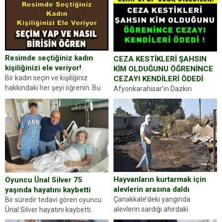
Resimde seçtiğiniz kadın
CEZA KESTİKLERİ ŞAHSIN
kişiliğinizi ele veriyor!
KİM OLDUĞUNU ÖĞRENİNCE
Bir kadın seçin ve kişiliğiniz
CEZAYI KENDİLERİ ÖDEDİ
hakkındaki her şeyi öğrenin. Bu
Afyonkarahisar’ın Dazkırı
kez karşınıza oldukça farklı bir
ilçesinde trafik uygulaması
kişilik testiyle çıkıyoruz. Resimde
yapan jandarma ekipleri
gördüğünüz kadın figürlerinden
durdurdukları bir otomobilin
dikkatinizi en...
sürücüsünden ehliyet ve ruhsat
sorup belgelerini istedi. Sürücü
Abdurrahman Ö.nün verdiği
evraklarda eksik olduğunu...
Hayvanların kurtarmak için
Oyuncu Ünal Silver 75
alevlerin arasına daldı
yaşında hayatını kaybetti
Çanakkale’deki yangında
Bir süredir tedavi gören oyuncu
alevlerin sardığı ahırdaki
Ünal Silver hayatını kaybetti.
hayvanlarını kurtarmak isteyen
Haberi, oyuncunun menajerlik