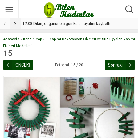
17:08
Dilan, düğününe 5 gün kala hayatını kaybetti
1
Anasayfa
»
Kendin Yap
»
El Yapımı Dekorasyon Objeleri ve Süs Eşyaları Yapımı
Fikirleri Modelleri
15
ÖNCEKİ
Sonraki
Fotoğraf: 15 / 20