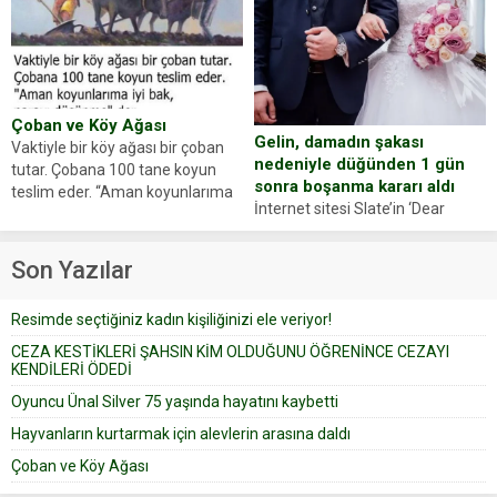
Zeki Demir (66) ölümden döndü.
ajansı duyurdu. Renda Güner,
Yüzünde ve ellerinde yanıklar
sosyal medya hesabında “Usta
oluşan Demir, kâbus dolu anları
Oyuncumuz ve çok değerli
anlattı… Merkeze bağlı...
dostumuz...
Çoban ve Köy Ağası
Gelin, damadın şakası
Vaktiyle bir köy ağası bir çoban
nedeniyle düğünden 1 gün
tutar. Çobana 100 tane koyun
sonra boşanma kararı aldı
teslim eder. “Aman koyunlarıma
İnternet sitesi Slate’in ‘Dear
iyi bak, parayı düşünme” der
Prudence’ isimli tavsiye köşesine
Çoban koyunları alır gider. Aylar...
geçtiğimiz yıl 13 Ocak’ta yollanan
Son Yazılar
bir yazıya göre, bir gelin, eşi
düğün pastasını suratına
Resimde seçtiğiniz kadın kişiliğinizi ele veriyor!
yapıştırdığı için düğünden...
CEZA KESTİKLERİ ŞAHSIN KİM OLDUĞUNU ÖĞRENİNCE CEZAYI
KENDİLERİ ÖDEDİ
Oyuncu Ünal Silver 75 yaşında hayatını kaybetti
Hayvanların kurtarmak için alevlerin arasına daldı
Çoban ve Köy Ağası