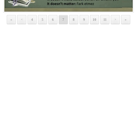
«
4
5
6
7
8
9
10
11
»
<
>