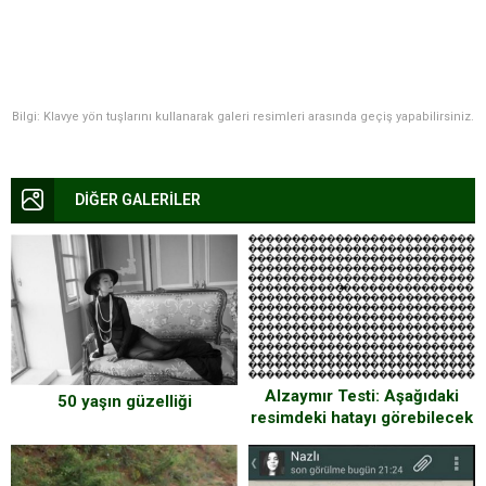
Bilgi: Klavye yön tuşlarını kullanarak galeri resimleri arasında geçiş yapabilirsiniz.
DİĞER GALERİLER
Alzaymır Testi: Aşağıdaki
50 yaşın güzelliği
resimdeki hatayı görebilecek
misin ?