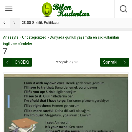
17:08
Dilan, düğününe 5 gün kala hayatını kaybetti
1
Anasayfa
»
Uncategorized
»
Dünyada günlük yaşamda en sık kullanılan
İngilizce cümleler
7
ÖNCEKİ
Sonraki
Fotoğraf: 7 / 26