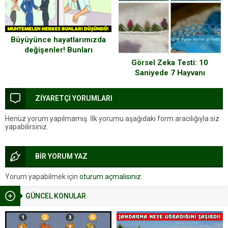
Büyüyünce hayatlarımızda
değişenler! Bunları
muhtemelen hepimiz
Görsel Zeka Testi: 10
düşündü..
Saniyede 7 Hayvanı
Görebildiniz mi?
ZİYARETÇİ YORUMLARI
Henüz yorum yapılmamış. İlk yorumu aşağıdaki form aracılığıyla siz
yapabilirsiniz.
BİR YORUM YAZ
Yorum yapabilmek için
oturum açmalısınız
.
GÜNCEL KONULAR