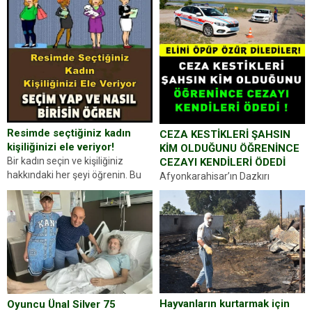
Resimde seçtiğiniz kadın
CEZA KESTİKLERİ ŞAHSIN
kişiliğinizi ele veriyor!
KİM OLDUĞUNU ÖĞRENİNCE
Bir kadın seçin ve kişiliğiniz
CEZAYI KENDİLERİ ÖDEDİ
hakkındaki her şeyi öğrenin. Bu
Afyonkarahisar’ın Dazkırı
kez karşınıza oldukça farklı bir
ilçesinde trafik uygulaması
kişilik testiyle çıkıyoruz. Resimde
yapan jandarma ekipleri
gördüğünüz kadın figürlerinden
durdurdukları bir otomobilin
dikkatinizi en...
sürücüsünden ehliyet ve ruhsat
sorup belgelerini istedi. Sürücü
Abdurrahman Ö.nün verdiği
evraklarda eksik olduğunu...
Hayvanların kurtarmak için
Oyuncu Ünal Silver 75