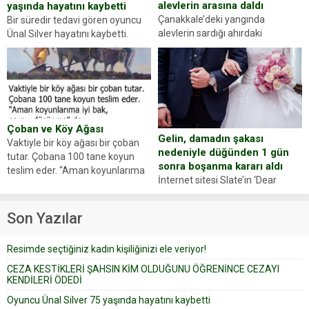
alevlerin arasına daldı
yaşında hayatını kaybetti
Çanakkale’deki yangında
Bir süredir tedavi gören oyuncu
alevlerin sardığı ahırdaki
Ünal Silver hayatını kaybetti.
hayvanlarını kurtarmak isteyen
Haberi, oyuncunun menajerlik
Zeki Demir (66) ölümden döndü.
ajansı duyurdu. Renda Güner,
Yüzünde ve ellerinde yanıklar
sosyal medya hesabında “Usta
oluşan Demir, kâbus dolu anları
Oyuncumuz ve çok değerli
anlattı… Merkeze bağlı...
dostumuz...
Çoban ve Köy Ağası
Gelin, damadın şakası
Vaktiyle bir köy ağası bir çoban
nedeniyle düğünden 1 gün
tutar. Çobana 100 tane koyun
sonra boşanma kararı aldı
teslim eder. “Aman koyunlarıma
İnternet sitesi Slate’in ‘Dear
iyi bak, parayı düşünme” der
Prudence’ isimli tavsiye köşesine
Çoban koyunları alır gider. Aylar...
geçtiğimiz yıl 13 Ocak’ta yollanan
Son Yazılar
bir yazıya göre, bir gelin, eşi
düğün pastasını suratına
Resimde seçtiğiniz kadın kişiliğinizi ele veriyor!
yapıştırdığı için düğünden...
CEZA KESTİKLERİ ŞAHSIN KİM OLDUĞUNU ÖĞRENİNCE CEZAYI
KENDİLERİ ÖDEDİ
Oyuncu Ünal Silver 75 yaşında hayatını kaybetti